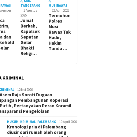
A
,
KAB.
A
,
IRAWAS
TANGERANG
MUSIRAWAS
November
1 Agustus
22 April 2025
Termohon
2025
ca
Jumat
Polres
trim,
Berkah,
Musi
res
Kapolsek
Rawas Tak
a dan
Sepatan
Hadir,
kehold
Gelar
Hakim
Gelar
Bhakti
Tunda …
Religi…
A KRIMINAL
KRIMINAL
12 Mei 2026
Asem Raja Soroti Dugaan
mpangan Pembangunan Koperasi
Putih, Pertanyakan Peran Koramil
ansparansi Pengelolaan
HUKUM
,
KRIMINAL
,
PALEMBANG
10 April 2026
Kronologi pria di Palembang
diusir dari rumah oleh orang