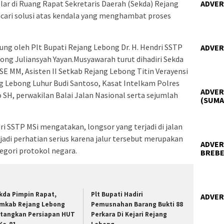
lar di Ruang Rapat Sekretaris Daerah (Sekda) Rejang
ADVER
ncari solusi atas kendala yang menghambat proses
ng oleh Plt Bupati Rejang Lebong Dr. H. Hendri SSTP
ADVER
ng Juliansyah Yayan.Musyawarah turut dihadiri Sekda
E MM, Asisten II Setkab Rejang Lebong Titin Verayensi
 Lebong Luhur Budi Santoso, Kasat Intelkam Polres
ADVER
SH, perwakilan Balai Jalan Nasional serta sejumlah
(SUMA
ri SSTP MSi mengatakan, longsor yang terjadi di jalan
di perhatian serius karena jalur tersebut merupakan
ADVER
egori protokol negara.
BREBE
kda Pimpin Rapat,
Plt Bupati Hadiri
ADVER
mkab Rejang Lebong
Pemusnahan Barang Bukti 88
tangkan Persiapan HUT
Perkara Di Kejari Rejang