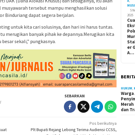
ti DAK (Dana Alokasi Khusus) dan sebagainya, itu akan
A
,
MUS
sil musyawarah tersebut mampu menghasilkan solusi
5 
r Binduriang dapat segera berjalan.
2025
Cua
Eks
ing untuk kita cari solusinya, dan hari ini harus tuntas.
Pol
entu merugikan banyak pihak ke depannya.Merugikan kita
Mur
 besar sekali,” pungkasnya.
Sta
er 
A…
BERIT
HUKUM
,
Warga 
SEBARKAN
Penyi
d
Merah 
dan Tr
Pos berikutnya
kuat
Plt Bupati Rejang Lebong Terima Audiensi CCSS,