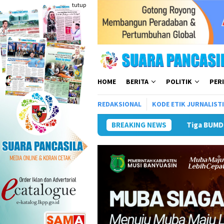
Loncat
tutup
ke
konten
HOME
BERITA
POLITIK
PER
REDAKSIONAL
KODE ETIK JURNALIST
Tiga BUMD Air Minum Malang Raya B
BREAKING NEWS