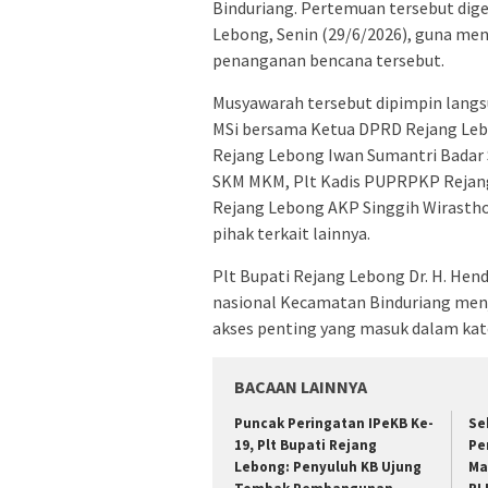
Binduriang. Pertemuan tersebut dige
Lebong, Senin (29/6/2026), guna me
penanganan bencana tersebut.
Musyawarah tersebut dipimpin langsu
MSi bersama Ketua DPRD Rejang Lebo
Rejang Lebong Iwan Sumantri Badar S
SKM MKM, Plt Kadis PUPRPKP Rejang
Rejang Lebong AKP Singgih Wirastho 
pihak terkait lainnya.
Plt Bupati Rejang Lebong Dr. H. Hend
nasional Kecamatan Binduriang menja
akses penting yang masuk dalam kat
BACAAN LAINNYA
Puncak Peringatan IPeKB Ke-
Se
19, Plt Bupati Rejang
Pe
Lebong: Penyuluh KB Ujung
Ma