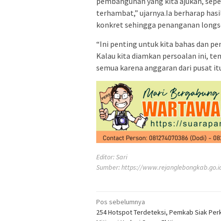
pembangunan yang kita ajukan, seper
terhambat,” ujarnya.Ia berharap ha
konkret sehingga penanganan longso
“Ini penting untuk kita bahas dan pent
Kalau kita diamkan persoalan ini, t
semua karena anggaran dari pusat itu
Editor: Sari
Sumber:
https://www.rejanglebongkab.go.i
Navigasi
Pos sebelumnya
254 Hotspot Terdeteksi, Pemkab Siak Per
pos