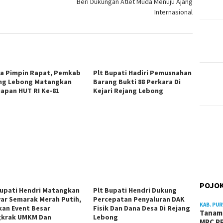
Beri Dukungan Atlet Muda Menuju Ajang
Internasional
a Pimpin Rapat, Pemkab
Plt Bupati Hadiri Pemusnahan
ng Lebong Matangkan
Barang Bukti 88 Perkara Di
iapan HUT RI Ke-81
Kejari Rejang Lebong
POJOK
Bupati Hendri Matangkan
Plt Bupati Hendri Dukung
ar Semarak Merah Putih,
Percepatan Penyaluran DAK
KAB. PU
kan Event Besar
Fisik Dan Dana Desa Di Rejang
Tanam 
krak UMKM Dan
Lebong
MPC PP