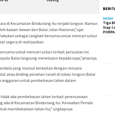
 Ke-81
Lebong
BERIT
DAERAH
Tiga B
gara di Kecamatan Binduriang itu terjadi longsor. Namun
Siap C
leh kawan-kawan dari Balai Jalan Nasional,”ujar
PORPA
ilakukan sebagai langkah bersama untuk mencari solusi
t segera di realisasikan.
bersama untuk mencari solusi terkait persoalan ini.
epala Balai langsung menelepon kepada saya,”jelasnya.
endala yang muncul berkaitan dengan rencana
ut atau dinding penahan tanah di lokasi longsor.Balai
da anggaran untuk pembebasan lahan dalam
tidak ada pembebasan lahan terkait perencanaan
g ada di Kecamatan Binduriang itu. Kemudian Pemda
untuk membebaskan lahan itu,” ungkapnya.