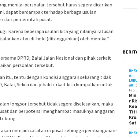
g menilai persoalan tersebut harus segera dicarikan
ngani, dapat berdampak terhadap berbagaiusulan
 dari pemerintah pusat.
 rugi. Karena beberapa usulan kita yang nilainya ratusan
dijalankan atau di-hold (ditangguhkan) oleh mereka,”
BERITA
ersama DPRD, Balai Jalan Nasional dan pihak terkait
aikan persoalan tersebut.
BHA
A
,
itu, tentu dengan kondisi anggaran sekarang tidak
LUB
D, Balai, Sekda dan pihak terkait kita kumpulkan untuk
AU
Febru
Min
r Ri
lan longsor tersebut tidak segera diselesaikan, maka
Ke
pusat dan berpotensi menghambat masuknya anggaran
Tit
Kru
Lebong.
Sa
n, akan menjadi catatan di pusat sehingga pembangunan-
BHA