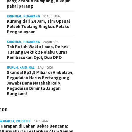
yang 2 tahun numpang, dikejar
pakai parang
KRIMINAL
,
PERAWANG
10 April 2026
Kurang dari 24 Jam, Tim Opsnal
Polsek Tualang Ringkus Pelaku
Penganiayaan
KRIMINAL
,
PERAWANG
2 April 2026
Tak Butuh Waktu Lama, Polsek
Tualang Bekuk 2 Pelaku Curas
Pembacokan Ojol, Dua DPO
HUKUM
,
KRIMINAL
2 April 2026
Skandal Rp1,9 Miliar di Ambalawi,
Pegadaian Harus Bertanggung
Jawab! Dana Nasabah Raib,
Pegadaian Diminta Jangan
Bungkam!
 PP
RWAKARTA
,
POJOK PP
7 Juni 2026
Harapan di Lahan Bekas Bencana:
 Purwakarta Lestarikan Alam Sambil