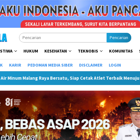
Pencarian
ISTIWA
HUKUM
KESEHATAN
TEKNOBIS
KOMUNITAS
IK
KARIR
PEDOMAN MEDIA SIBER
DISCLAIMER
LOGIN
ersatu, Siap Cetak Atlet Terbaik Menuju PORPAMNAS IX 2026