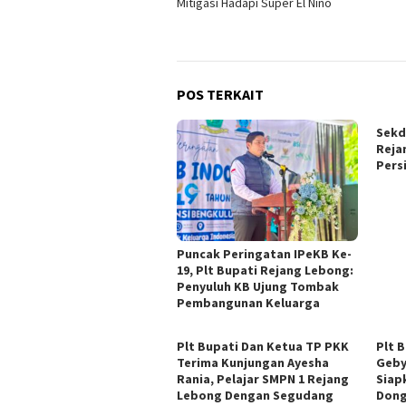
Mitigasi Hadapi Super El Nino
POS TERKAIT
Sekd
Reja
Pers
Puncak Peringatan IPeKB Ke-
19, Plt Bupati Rejang Lebong:
Penyuluh KB Ujung Tombak
Pembangunan Keluarga
Plt Bupati Dan Ketua TP PKK
Plt 
Terima Kunjungan Ayesha
Geby
Rania, Pelajar SMPN 1 Rejang
Siap
Lebong Dengan Segudang
Dong