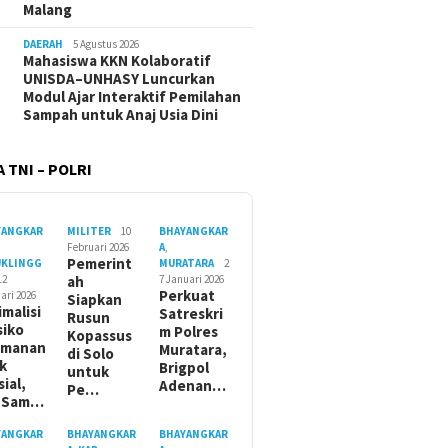
Malang
DAERAH
5 Agustus 2026
Mahasiswa KKN Kolaboratif
UNISDA–UNHASY Luncurkan
Modul Ajar Interaktif Pemilahan
Sampah untuk Anaj Usia Dini
 TNI – POLRI
YANGKAR
MILITER
10
BHAYANGKAR
Februari 2026
A
,
Pemerint
UKLINGG
MURATARA
2
12
ah
7 Januari 2026
Perkuat
ari 2026
Siapkan
imalisi
Satreskri
Rusun
siko
m Polres
Kopassus
amanan
Muratara,
di Solo
ik
Brigpol
untuk
sial,
Adenan…
Pe…
t Sam…
YANGKAR
BHAYANGKAR
BHAYANGKAR