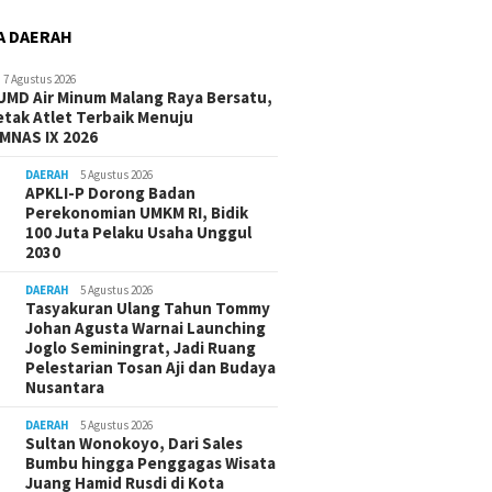
A DAERAH
7 Agustus 2026
UMD Air Minum Malang Raya Bersatu,
etak Atlet Terbaik Menuju
MNAS IX 2026
DAERAH
5 Agustus 2026
APKLI-P Dorong Badan
Perekonomian UMKM RI, Bidik
100 Juta Pelaku Usaha Unggul
2030
DAERAH
5 Agustus 2026
Tasyakuran Ulang Tahun Tommy
Johan Agusta Warnai Launching
Joglo Seminingrat, Jadi Ruang
Pelestarian Tosan Aji dan Budaya
Nusantara
DAERAH
5 Agustus 2026
Sultan Wonokoyo, Dari Sales
Bumbu hingga Penggagas Wisata
Juang Hamid Rusdi di Kota