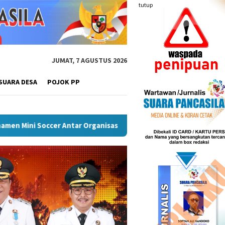
tutup
JUMAT, 7 AGUSTUS 2026
SUARA DESA
POJOK PP
rah (OPD) Musi Rawas
Puncak Peringatan IPeKB Ke-19, P