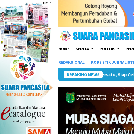
Loncat
tutup
ke
konten
HOME
BERITA
POLITIK
PER
REDAKSIONAL
KODE ETIK JURNALIST
rsatu, Siap Cetak Atlet Terbaik Menuju PORPAMNAS IX 2026
BREAKING NEWS