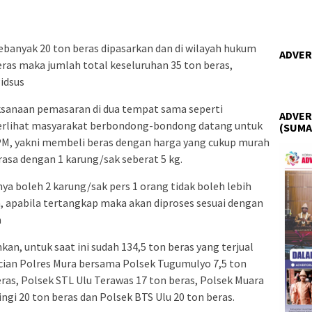
ebanyak 20 ton beras dipasarkan dan di wilayah hukum
ADVER
ras maka jumlah total keseluruhan 35 ton beras,
Pidsus
aksanaan pemasaran di dua tempat sama seperti
ADVER
erlihat masyarakat berbondong-bondong datang untuk
(SUMA
PM, yakni membeli beras dengan harga yang cukup murah
rasa dengan 1 karung/sak seberat 5 kg.
a boleh 2 karung/sak pers 1 orang tidak boleh lebih
 apabila tertangkap maka akan diproses sesuai dengan
a
an, untuk saat ini sudah 134,5 ton beras yang terjual
ncian Polres Mura bersama Polsek Tugumulyo 7,5 ton
ras, Polsek STL Ulu Terawas 17 ton beras, Polsek Muara
ingi 20 ton beras dan Polsek BTS Ulu 20 ton beras.