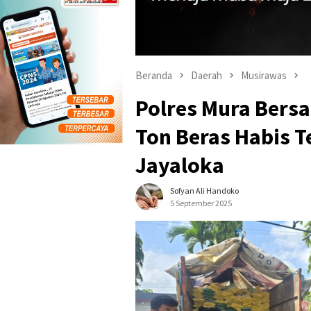
Beranda
Daerah
Musirawas
Polres Mura Bers
Ton Beras Habis T
Jayaloka
Sofyan Ali Handoko
5 September 2025