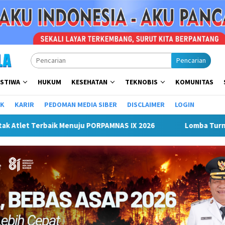
Pencarian
ISTIWA
HUKUM
KESEHATAN
TEKNOBIS
KOMUNITAS
IK
KARIR
PEDOMAN MEDIA SIBER
DISCLAIMER
LOGIN
Lomba Turnamen Mini Soccer Antar Organisasi Perangkat Dae