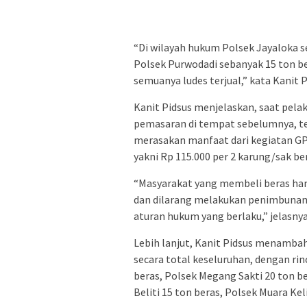
“Di wilayah hukum Polsek Jayaloka s
Polsek Purwodadi sebanyak 15 ton be
semuanya ludes terjual,” kata Kanit 
Kanit Pidsus menjelaskan, saat pel
pemasaran di tempat sebelumnya, t
merasakan manfaat dari kegiatan G
yakni Rp 115.000 per 2 karung/sak be
“Masyarakat yang membeli beras hany
dan dilarang melakukan penimbunan,
aturan hukum yang berlaku,” jelasny
Lebih lanjut, Kanit Pidsus menambahk
secara total keseluruhan, dengan ri
beras, Polsek Megang Sakti 20 ton be
Beliti 15 ton beras, Polsek Muara Kel