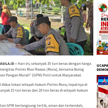
SILA.ID –
Hari ini, sebanyak 35 ton beras dengan harga
UCAPA
sinergitas Polres Musi Rawas (Mura), bersama Bulog
DEMO
kan Pangan Murah” (GPM) Polri untuk Masyarakat.
l didua lokasi wilayah hukum Polres Mura, tepatnya di
nyak 15 ton beras dan 20 ton beras di wilayah hukum
atan GPM berlangsung tertib, aman dan terkendali,