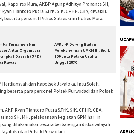
wal, Kapolres Mura, AKBP Agung Adhitya Prananta SH,
 Ryan Tiantoro Putra S.TrK, SIK, CPHR, CBA, diwakili,
H, beserta personel Pidsus Satreskrim Polres Mura.
UCAPA
mba Turnamen Mini
APKLI-P Dorong Badan
ccer Antar Organisasi
Perekonomian UMKM RI, Bidik
rangkat Daerah (OPD)
100 Juta Pelaku Usaha
si Rawas
Unggul 2030
P Herdiansyah dan Kapolsek Jayaloka, Iptu Soleh,
ng beserta para personel Polsek Purwodadi dan Polsek
, AKP Ryan Tiantoro Putra S.TrK, SIK, CPHR, CBA,
barinto SH, MH, pelaksanaan kegiatan GPM hari ini
gsung dilaksanakan secara berbarengan di dua wilayah
ADVER
 Jayaloka dan Polsek Purwodadi.