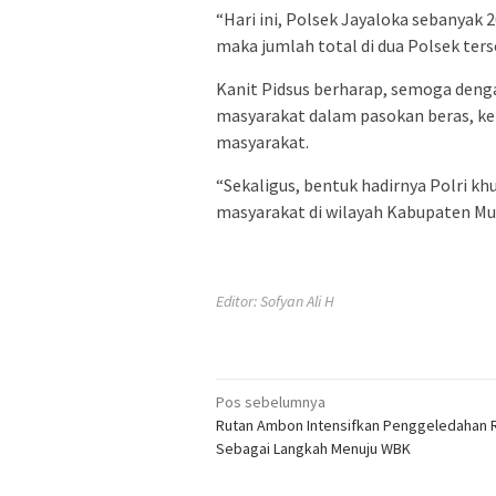
“Hari ini, Polsek Jayaloka sebanyak 
maka jumlah total di dua Polsek ters
Kanit Pidsus berharap, semoga deng
masyarakat dalam pasokan beras, 
masyarakat.
“Sekaligus, bentuk hadirnya Polri k
masyarakat di wilayah Kabupaten Mur
Editor: Sofyan Ali H
Navigasi
Pos sebelumnya
Rutan Ambon Intensifkan Penggeledahan R
pos
Sebagai Langkah Menuju WBK