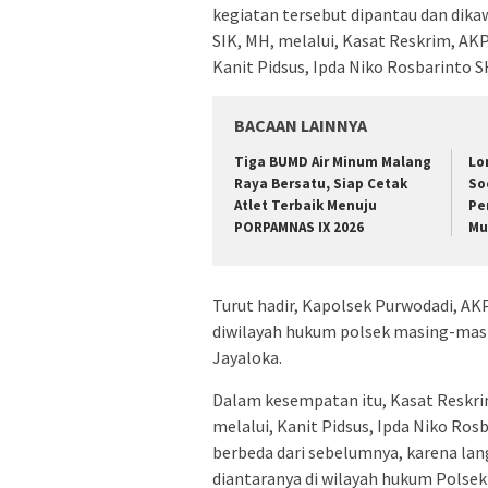
kegiatan tersebut dipantau dan dika
SIK, MH, melalui, Kasat Reskrim, AKP
Kanit Pidsus, Ipda Niko Rosbarinto S
BACAAN LAINNYA
Tiga BUMD Air Minum Malang
Lo
Raya Bersatu, Siap Cetak
So
Atlet Terbaik Menuju
Pe
PORPAMNAS IX 2026
Mu
Turut hadir, Kapolsek Purwodadi, AK
diwilayah hukum polsek masing-masi
Jayaloka.
Dalam kesempatan itu, Kasat Reskrim
melalui, Kanit Pidsus, Ipda Niko Ros
berbeda dari sebelumnya, karena lan
diantaranya di wilayah hukum Polsek