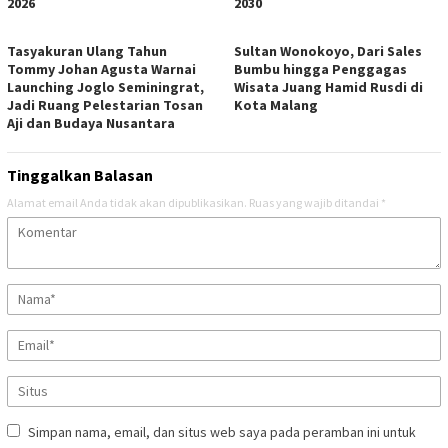
2026
2030
Tasyakuran Ulang Tahun
Sultan Wonokoyo, Dari Sales
Tommy Johan Agusta Warnai
Bumbu hingga Penggagas
Launching Joglo Seminingrat,
Wisata Juang Hamid Rusdi di
Jadi Ruang Pelestarian Tosan
Kota Malang
Aji dan Budaya Nusantara
Tinggalkan Balasan
Alamat email Anda tidak akan dipublikasikan.
Ruas yang wajib ditandai
*
Simpan nama, email, dan situs web saya pada peramban ini untuk