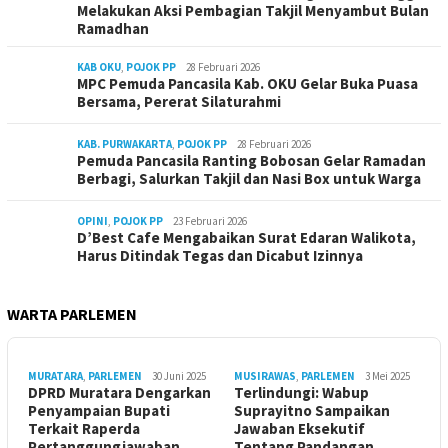
Melakukan Aksi Pembagian Takjil Menyambut Bulan
Ramadhan
KAB OKU
,
POJOK PP
28 Februari 2026
MPC Pemuda Pancasila Kab. OKU Gelar Buka Puasa
Bersama, Pererat Silaturahmi
KAB. PURWAKARTA
,
POJOK PP
28 Februari 2026
Pemuda Pancasila Ranting Bobosan Gelar Ramadan
Berbagi, Salurkan Takjil dan Nasi Box untuk Warga
OPINI
,
POJOK PP
23 Februari 2026
D’Best Cafe Mengabaikan Surat Edaran Walikota,
Harus Ditindak Tegas dan Dicabut Izinnya
WARTA PARLEMEN
MURATARA
,
PARLEMEN
30 Juni 2025
MUSIRAWAS
,
PARLEMEN
3 Mei 2025
DPRD Muratara Dengarkan
Terlindungi: Wabup
Penyampaian Bupati
Suprayitno Sampaikan
Terkait Raperda
Jawaban Eksekutif
Pertanggungjawaban
Tentang Pandangan