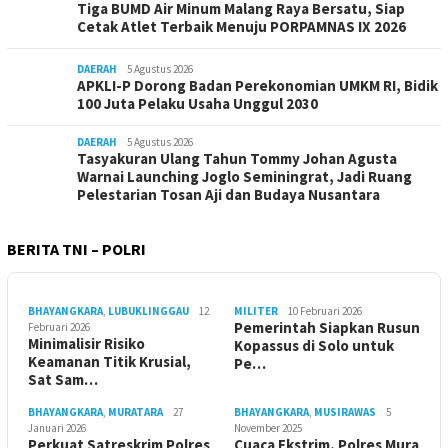
Tiga BUMD Air Minum Malang Raya Bersatu, Siap
Cetak Atlet Terbaik Menuju PORPAMNAS IX 2026
DAERAH
5 Agustus 2026
APKLI-P Dorong Badan Perekonomian UMKM RI, Bidik
100 Juta Pelaku Usaha Unggul 2030
DAERAH
5 Agustus 2026
Tasyakuran Ulang Tahun Tommy Johan Agusta
Warnai Launching Joglo Seminingrat, Jadi Ruang
Pelestarian Tosan Aji dan Budaya Nusantara
BERITA TNI – POLRI
BHAYANGKARA
,
LUBUKLINGGAU
12
MILITER
10 Februari 2026
Pemerintah Siapkan Rusun
Februari 2026
Minimalisir Risiko
Kopassus di Solo untuk
Keamanan Titik Krusial,
Pe…
Sat Sam…
BHAYANGKARA
,
MURATARA
27
BHAYANGKARA
,
MUSIRAWAS
5
Januari 2026
November 2025
Perkuat Satreskrim Polres
Cuaca Ekstrim, Polres Mura