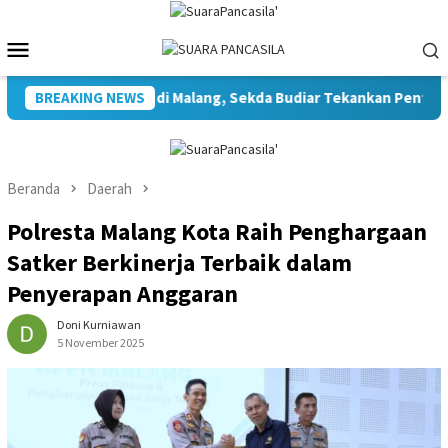
Loncat
ke
Menu
konten
Mobile
 Sekda Budiar Tekankan Pentingnya Infrastruktur Kebudayaan
BREAKING NEWS
Beranda
Daerah
Polresta Malang Kota Raih Penghargaan
Satker Berkinerja Terbaik dalam
Penyerapan Anggaran
Doni Kurniawan
5 November 2025