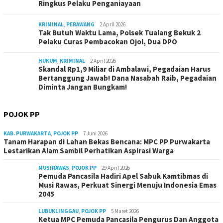
Ringkus Pelaku Penganiayaan
KRIMINAL
,
PERAWANG
2 April 2026
Tak Butuh Waktu Lama, Polsek Tualang Bekuk 2
Pelaku Curas Pembacokan Ojol, Dua DPO
HUKUM
,
KRIMINAL
2 April 2026
Skandal Rp1,9 Miliar di Ambalawi, Pegadaian Harus
Bertanggung Jawab! Dana Nasabah Raib, Pegadaian
Diminta Jangan Bungkam!
POJOK PP
KAB. PURWAKARTA
,
POJOK PP
7 Juni 2026
Tanam Harapan di Lahan Bekas Bencana: MPC PP Purwakarta
Lestarikan Alam Sambil Perhatikan Aspirasi Warga
MUSIRAWAS
,
POJOK PP
29 April 2026
Pemuda Pancasila Hadiri Apel Sabuk Kamtibmas di
Musi Rawas, Perkuat Sinergi Menuju Indonesia Emas
2045
LUBUKLINGGAU
,
POJOK PP
5 Maret 2026
Ketua MPC Pemuda Pancasila Pengurus Dan Anggota