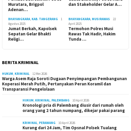
Muratara, Brigpol
dan Stakeholder Gelar A…
Adenan…
BHAYANGKARA
,
KAB. TANGERANG
1
BHAYANGKARA
,
MUSIRAWAS
22
Agustus 2025
April 2025
Jumat Berkah, Kapolsek
Termohon Polres Musi
Sepatan Gelar Bhakti
Rawas Tak Hadir, Hakim
Religi…
Tunda …
BERITA KRIMINAL
HUKUM
,
KRIMINAL
12 Mei 2026
Warga Asem Raja Soroti Dugaan Penyimpangan Pembangunan
Koperasi Merah Putih, Pertanyakan Peran Koramil dan
Transparansi Pengelolaan
HUKUM
,
KRIMINAL
,
PALEMBANG
10 April 2026
Kronologi pria di Palembang diusir dari rumah oleh
orang yang 2 tahun numpang, dikejar pakai parang
KRIMINAL
,
PERAWANG
10 April 2026
Kurang dari 24 Jam, Tim Opsnal Polsek Tualang