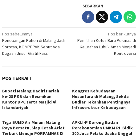
SEBARKAN
Navigasi
Pos sebelumnya
Pos berikutnya
Penebangan Pohon di Malang Jadi
Pemilihan Ketua Baru Pokmas di
pos
Sorotan, KOMPPPAK Sebut Ada
Kelurahan Lubuk Aman Menjadi
Dugaan Unsur Gratifikasi.
Kontroversi
POS TERKAIT
Bupati Malang Hadiri Harlah
Kongres Kebudayaan
ke-28 PKB dan Resmikan
Nusantara di Malang, Sekda
Kantor DPC serta Masjid Al
Budiar Tekankan Pentingnya
Iskandariyah
Infrastruktur Kebudayaan
Tiga BUMD Air Minum Malang
APKLI-P Dorong Badan
Raya Bersatu, Siap Cetak Atlet
Perekonomian UMKM RI, Bidik
Terbaik Menuju PORPAMNAS IX
100 Juta Pelaku Usaha Unggul