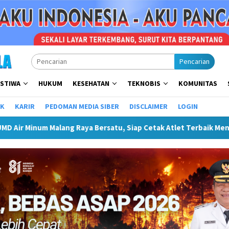
Pencarian
ISTIWA
HUKUM
KESEHATAN
TEKNOBIS
KOMUNITAS
IK
KARIR
PEDOMAN MEDIA SIBER
DISCLAIMER
LOGIN
Raya Bersatu, Siap Cetak Atlet Terbaik Menuju PORPAMNAS IX 20