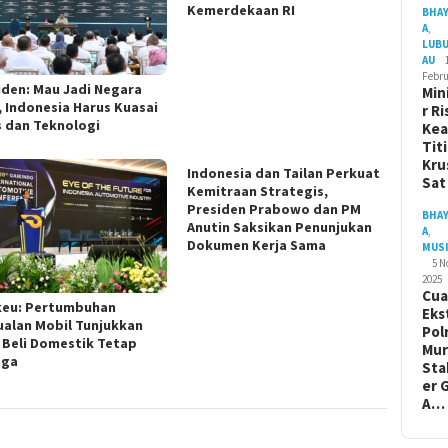
Kemerdekaan RI
BHA
A
,
LUB
AU
Febru
iden: Mau Jadi Negara
Min
, Indonesia Harus Kuasai
r Ri
s dan Teknologi
Ke
Tit
Kru
Indonesia dan Tailan Perkuat
Sa
Kemitraan Strategis,
Presiden Prabowo dan PM
BHA
Anutin Saksikan Penunjukan
A
,
Dokumen Kerja Sama
MUS
5 
2025
Cua
eu: Pertumbuhan
Eks
ualan Mobil Tunjukkan
Pol
 Beli Domestik Tetap
Mur
aga
Sta
er 
A…