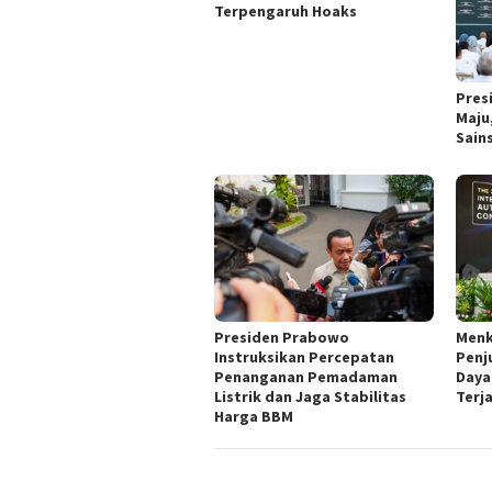
Terpengaruh Hoaks
Pres
Maju
Sain
Presiden Prabowo
Menk
Instruksikan Percepatan
Penj
Penanganan Pemadaman
Daya
Listrik dan Jaga Stabilitas
Terj
Harga BBM