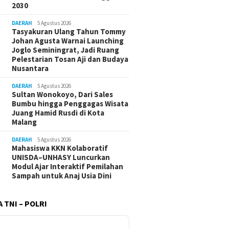
2030
DAERAH
5 Agustus 2026
Tasyakuran Ulang Tahun Tommy
Johan Agusta Warnai Launching
Joglo Seminingrat, Jadi Ruang
Pelestarian Tosan Aji dan Budaya
Nusantara
DAERAH
5 Agustus 2026
Sultan Wonokoyo, Dari Sales
Bumbu hingga Penggagas Wisata
Juang Hamid Rusdi di Kota
Malang
DAERAH
5 Agustus 2026
Mahasiswa KKN Kolaboratif
UNISDA–UNHASY Luncurkan
Modul Ajar Interaktif Pemilahan
Sampah untuk Anaj Usia Dini
 TNI – POLRI