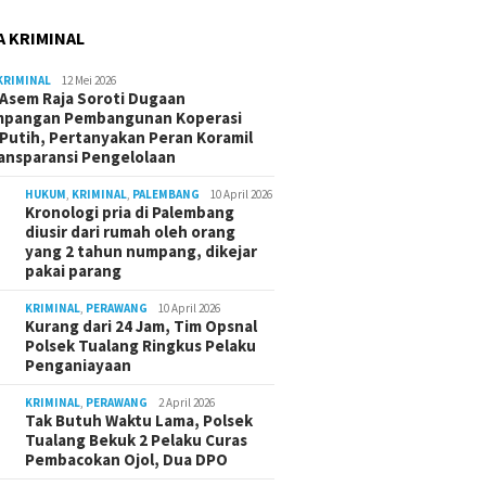
A KRIMINAL
KRIMINAL
12 Mei 2026
Asem Raja Soroti Dugaan
mpangan Pembangunan Koperasi
Putih, Pertanyakan Peran Koramil
ansparansi Pengelolaan
HUKUM
,
KRIMINAL
,
PALEMBANG
10 April 2026
Kronologi pria di Palembang
diusir dari rumah oleh orang
yang 2 tahun numpang, dikejar
pakai parang
KRIMINAL
,
PERAWANG
10 April 2026
Kurang dari 24 Jam, Tim Opsnal
Polsek Tualang Ringkus Pelaku
Penganiayaan
KRIMINAL
,
PERAWANG
2 April 2026
Tak Butuh Waktu Lama, Polsek
Tualang Bekuk 2 Pelaku Curas
Pembacokan Ojol, Dua DPO