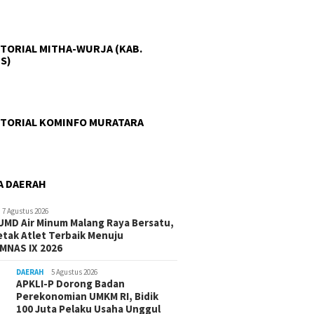
TORIAL MITHA-WURJA (KAB.
S)
TORIAL KOMINFO MURATARA
A DAERAH
7 Agustus 2026
UMD Air Minum Malang Raya Bersatu,
etak Atlet Terbaik Menuju
MNAS IX 2026
DAERAH
5 Agustus 2026
APKLI-P Dorong Badan
Perekonomian UMKM RI, Bidik
100 Juta Pelaku Usaha Unggul