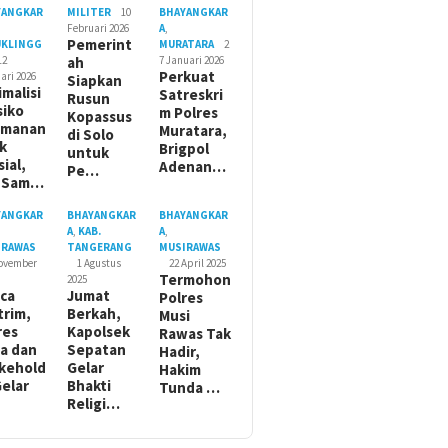
YANGKAR
MILITER
10
BHAYANGKAR
Februari 2026
A
,
Pemerint
UKLINGG
MURATARA
2
12
ah
7 Januari 2026
Perkuat
ari 2026
Siapkan
imalisi
Satreskri
Rusun
siko
m Polres
Kopassus
amanan
Muratara,
di Solo
ik
Brigpol
untuk
sial,
Adenan…
Pe…
t Sam…
YANGKAR
BHAYANGKAR
BHAYANGKAR
A
,
KAB.
A
,
IRAWAS
TANGERANG
MUSIRAWAS
November
1 Agustus
22 April 2025
Termohon
2025
ca
Jumat
Polres
trim,
Berkah,
Musi
res
Kapolsek
Rawas Tak
a dan
Sepatan
Hadir,
kehold
Gelar
Hakim
Gelar
Bhakti
Tunda …
Religi…