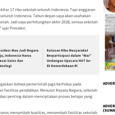
ekitar 17 ribu sekolah seluruh Indonesia. Tapi anggaran
ah seluruh Indonesia. Tahun depan saya akan usahakan
olah. Jadi saya perhitungkan akhir 2028, semua sekolah
” ujar Presiden.
esiden: Mau Jadi Negara
Ratusan Ribu Masyarakat
ju, Indonesia Harus
Berpartisipasi dalam “War”
asai Sains dan
Undangan Upacara HUT ke-
knologi
81 Kemerdekaan RI
ADVER
negaskan bahwa pemerintah juga berfokus pada
n fasilitas pendidikan. Menurut Kepala Negara, sekolah
dasi penting dalam menciptakan proses belajar yang
ADVER
(SUMA
 harus menambah kualitas, menambah fasilitas sekolah-