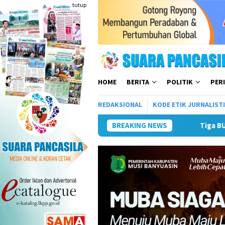
Loncat
tutup
ke
konten
HOME
BERITA
POLITIK
PER
REDAKSIONAL
KODE ETIK JURNALIST
BREAKING NEWS
Tiga BUMD Air Minum Malang 