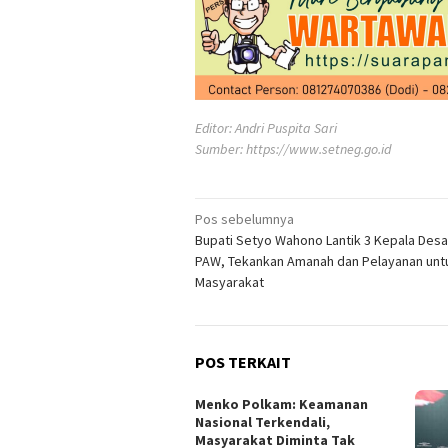
Editor: Andri Puspita Sari
Sumber:
https://www.setneg.go.id
Navigasi
Pos sebelumnya
Bupati Setyo Wahono Lantik 3 Kepala Desa
pos
PAW, Tekankan Amanah dan Pelayanan unt
Masyarakat
POS TERKAIT
Menko Polkam: Keamanan
Nasional Terkendali,
Masyarakat Diminta Tak