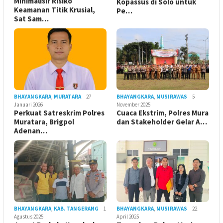
Minimalisir Risiko
Kopassus di Solo untuk
Keamanan Titik Krusial,
Pe…
Sat Sam…
BHAYANGKARA
,
MURATARA
27
BHAYANGKARA
,
MUSIRAWAS
5
Januari 2026
November 2025
Perkuat Satreskrim Polres
Cuaca Ekstrim, Polres Mura
Muratara, Brigpol
dan Stakeholder Gelar A…
Adenan…
BHAYANGKARA
,
KAB. TANGERANG
1
BHAYANGKARA
,
MUSIRAWAS
22
Agustus 2025
April 2025