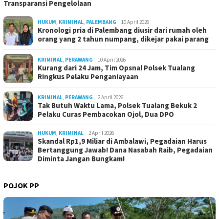
Transparansi Pengelolaan
HUKUM
,
KRIMINAL
,
PALEMBANG
10 April 2026
Kronologi pria di Palembang diusir dari rumah oleh
orang yang 2 tahun numpang, dikejar pakai parang
KRIMINAL
,
PERAWANG
10 April 2026
Kurang dari 24 Jam, Tim Opsnal Polsek Tualang
Ringkus Pelaku Penganiayaan
KRIMINAL
,
PERAWANG
2 April 2026
Tak Butuh Waktu Lama, Polsek Tualang Bekuk 2
Pelaku Curas Pembacokan Ojol, Dua DPO
HUKUM
,
KRIMINAL
2 April 2026
Skandal Rp1,9 Miliar di Ambalawi, Pegadaian Harus
Bertanggung Jawab! Dana Nasabah Raib, Pegadaian
Diminta Jangan Bungkam!
POJOK PP