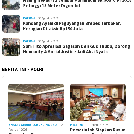
Maling Nekad! 31 Lembar Aluminium Billboard PT.ACA
Setinggi 15 Meter Digondol
DAERAH
10 Agustus 2026
Kandang Ayam di Paguyangan Brebes Terbakar,
Kerugian Ditaksir Rp150 Juta
DAERAH
10 Agustus 2026
Sam Tito Apresiasi Gagasan Den Gus Thuba, Dorong
Humanity & Social Justice Jadi Aksi Nyata
BERITA TNI – POLRI
BHAYANGKARA
,
LUBUKLINGGAU
12
MILITER
10 Februari 2026
Pemerintah Siapkan Rusun
Februari 2026