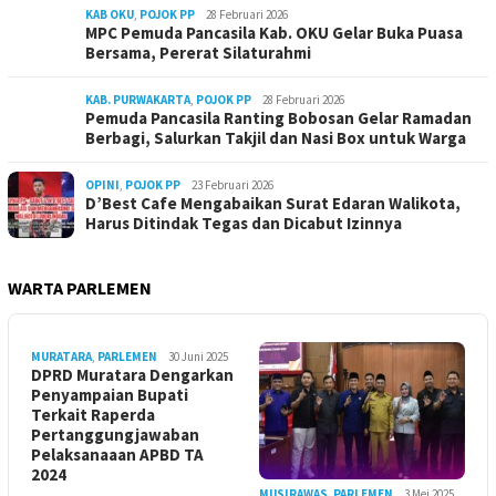
KAB OKU
,
POJOK PP
28 Februari 2026
MPC Pemuda Pancasila Kab. OKU Gelar Buka Puasa
Bersama, Pererat Silaturahmi
KAB. PURWAKARTA
,
POJOK PP
28 Februari 2026
Pemuda Pancasila Ranting Bobosan Gelar Ramadan
Berbagi, Salurkan Takjil dan Nasi Box untuk Warga
OPINI
,
POJOK PP
23 Februari 2026
D’Best Cafe Mengabaikan Surat Edaran Walikota,
Harus Ditindak Tegas dan Dicabut Izinnya
WARTA PARLEMEN
MURATARA
,
PARLEMEN
30 Juni 2025
DPRD Muratara Dengarkan
Penyampaian Bupati
Terkait Raperda
Pertanggungjawaban
Pelaksanaaan APBD TA
2024
MUSIRAWAS
,
PARLEMEN
3 Mei 2025