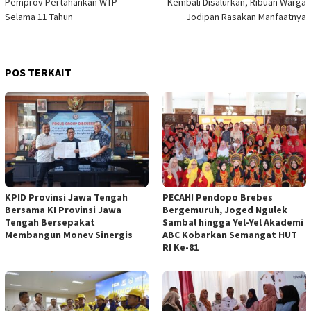
Pemprov Pertahankan WTP
Kembali Disalurkan, Ribuan Warga
Selama 11 Tahun
Jodipan Rasakan Manfaatnya
POS TERKAIT
KPID Provinsi Jawa Tengah
PECAH! Pendopo Brebes
Bersama KI Provinsi Jawa
Bergemuruh, Joged Ngulek
Tengah Bersepakat
Sambal hingga Yel-Yel Akademi
Membangun Monev Sinergis
ABC Kobarkan Semangat HUT
RI Ke-81