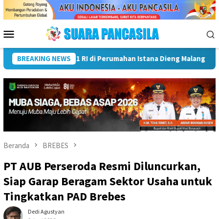
Loncat
ke
konten
Menu
Mobile
li Kota Lubuk Linggau Kukuhkan Pramuka Garuda dan Lepas Pese
BREAKING NEWS
Beranda
BREBES
PT AUB Perseroda Resmi Diluncurkan,
Siap Garap Beragam Sektor Usaha untuk
Tingkatkan PAD Brebes
Dedi Agustyan