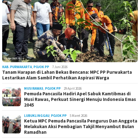
KAB. PURWAKARTA
,
POJOK PP
7 Juni 2026
Tanam Harapan di Lahan Bekas Bencana: MPC PP Purwakarta
Lestarikan Alam Sambil Perhatikan Aspirasi Warga
MUSIRAWAS
,
POJOK PP
29 April 2026
Pemuda Pancasila Hadiri Apel Sabuk Kamtibmas di
Musi Rawas, Perkuat Sinergi Menuju Indonesia Emas
2045
LUBUKLINGGAU
,
POJOK PP
5 Maret 2026
Ketua MPC Pemuda Pancasila Pengurus Dan Anggota
Melakukan Aksi Pembagian Takjil Menyambut Bulan
Ramadhan