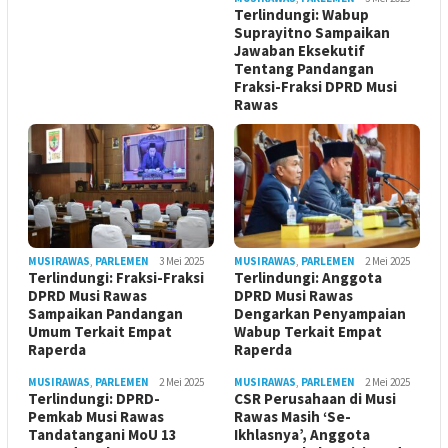
Terlindungi: Wabup
Suprayitno Sampaikan
Jawaban Eksekutif
Tentang Pandangan
Fraksi-Fraksi DPRD Musi
Rawas
MUSIRAWAS
,
PARLEMEN
3 Mei 2025
MUSIRAWAS
,
PARLEMEN
2 Mei 2025
Terlindungi: Fraksi-Fraksi
Terlindungi: Anggota
DPRD Musi Rawas
DPRD Musi Rawas
Sampaikan Pandangan
Dengarkan Penyampaian
Umum Terkait Empat
Wabup Terkait Empat
Raperda
Raperda
MUSIRAWAS
,
PARLEMEN
2 Mei 2025
MUSIRAWAS
,
PARLEMEN
2 Mei 2025
Terlindungi: DPRD-
CSR Perusahaan di Musi
Pemkab Musi Rawas
Rawas Masih ‘Se-
Tandatangani MoU 13
Ikhlasnya’, Anggota