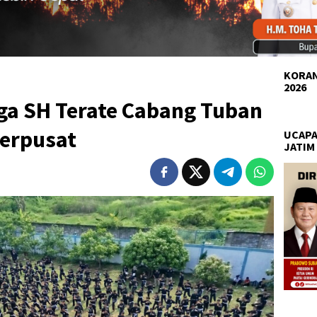
KORAN
2026
ga SH Terate Cabang Tuban
Terpusat
UCAPA
JATIM