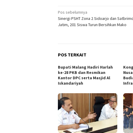
Navigasi
Pos sebelumnya
Sinergi PSHT Zona 2 Sidoarjo dan Satbrim
pos
Jatim, 201 Siswa Turun Bersihkan Mako
POS TERKAIT
Bupati Malang Hadiri Harlah
Kong
ke-28 PKB dan Resmikan
Nusa
Kantor DPC serta Masjid Al
Budi
Iskandariyah
Infr