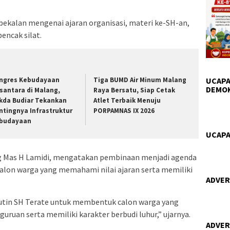
kalan mengenai ajaran organisasi, materi ke-SH-an,
encak silat.
ngres Kebudayaan
Tiga BUMD Air Minum Malang
UCAPA
DEMO
santara di Malang,
Raya Bersatu, Siap Cetak
kda Budiar Tekankan
Atlet Terbaik Menuju
ntingnya Infrastruktur
PORPAMNAS IX 2026
budayaan
UCAPA
g Mas H Lamidi, mengatakan pembinaan menjadi agenda
alon warga yang memahami nilai ajaran serta memiliki
ADVER
utin SH Terate untuk membentuk calon warga yang
ruan serta memiliki karakter berbudi luhur,” ujarnya.
ADVER