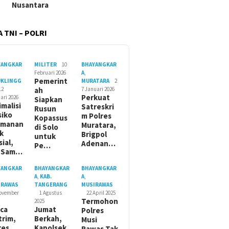
Nusantara
 TNI – POLRI
YANGKAR
MILITER
10
BHAYANGKAR
Februari 2026
A
,
Pemerint
UKLINGG
MURATARA
2
12
ah
7 Januari 2026
Perkuat
ari 2026
Siapkan
imalisi
Satreskri
Rusun
siko
m Polres
Kopassus
amanan
Muratara,
di Solo
ik
Brigpol
untuk
sial,
Adenan…
Pe…
t Sam…
YANGKAR
BHAYANGKAR
BHAYANGKAR
A
,
KAB.
A
,
IRAWAS
TANGERANG
MUSIRAWAS
November
1 Agustus
22 April 2025
Termohon
2025
ca
Jumat
Polres
trim,
Berkah,
Musi
res
Kapolsek
Rawas Tak