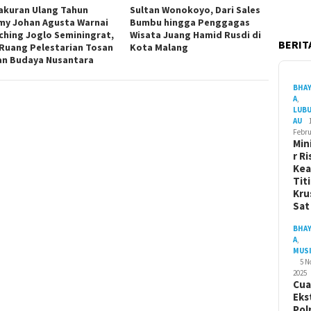
akuran Ulang Tahun
Sultan Wonokoyo, Dari Sales
y Johan Agusta Warnai
Bumbu hingga Penggagas
ching Joglo Seminingrat,
Wisata Juang Hamid Rusdi di
BERITA
 Ruang Pelestarian Tosan
Kota Malang
dan Budaya Nusantara
BHA
A
,
LUB
AU
Febru
Min
r Ri
Ke
Tit
Kru
Sa
BHA
A
,
MUS
5 
2025
Cua
Eks
Pol