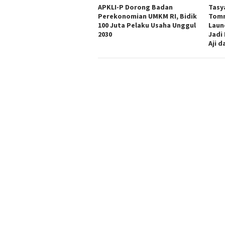
APKLI-P Dorong Badan
Tasy
Perekonomian UMKM RI, Bidik
Tomm
100 Juta Pelaku Usaha Unggul
Laun
2030
Jadi
Aji 