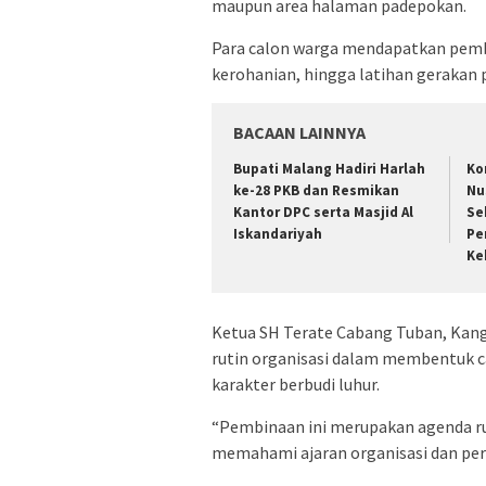
maupun area halaman padepokan.
Para calon warga mendapatkan pembe
kerohanian, hingga latihan gerakan p
BACAAN LAINNYA
Bupati Malang Hadiri Harlah
Ko
ke-28 PKB dan Resmikan
Nu
Kantor DPC serta Masjid Al
Se
Iskandariyah
Pe
Ke
Ketua SH Terate Cabang Tuban, Kan
rutin organisasi dalam membentuk c
karakter berbudi luhur.
“Pembinaan ini merupakan agenda r
memahami ajaran organisasi dan pergu