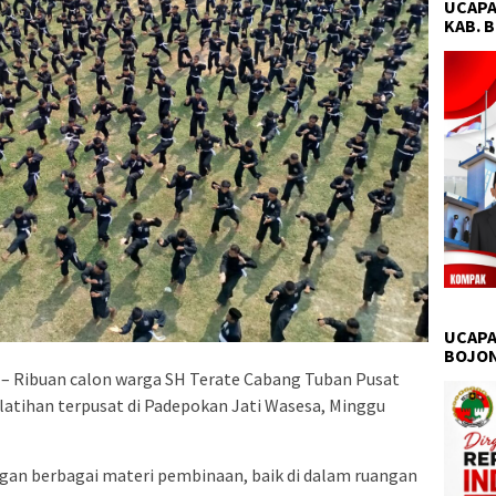
UCAPA
KAB. 
UCAPA
BOJO
 Ribuan calon warga SH Terate Cabang Tuban Pusat
atihan terpusat di Padepokan Jati Wasesa, Minggu
ngan berbagai materi pembinaan, baik di dalam ruangan