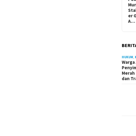
Mur
Sta
er 
A…
BERIT
HUKUM
,
Warga 
Penyi
Merah 
dan Tr