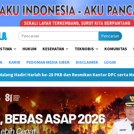
Pencarian
ISTIWA
HUKUM
KESEHATAN
TEKNOBIS
KOMUNITAS
IK
KARIR
PEDOMAN MEDIA SIBER
DISCLAIMER
LOGIN
-28 PKB dan Resmikan Kantor DPC serta Masjid Al Iskandariyah