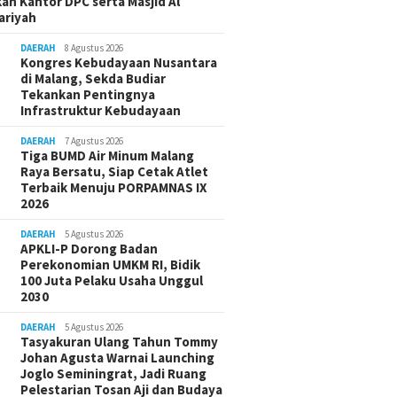
an Kantor DPC serta Masjid Al
ariyah
DAERAH
8 Agustus 2026
Kongres Kebudayaan Nusantara
di Malang, Sekda Budiar
Tekankan Pentingnya
Infrastruktur Kebudayaan
DAERAH
7 Agustus 2026
Tiga BUMD Air Minum Malang
Raya Bersatu, Siap Cetak Atlet
Terbaik Menuju PORPAMNAS IX
2026
DAERAH
5 Agustus 2026
APKLI-P Dorong Badan
Perekonomian UMKM RI, Bidik
100 Juta Pelaku Usaha Unggul
2030
DAERAH
5 Agustus 2026
Tasyakuran Ulang Tahun Tommy
Johan Agusta Warnai Launching
Joglo Seminingrat, Jadi Ruang
Pelestarian Tosan Aji dan Budaya