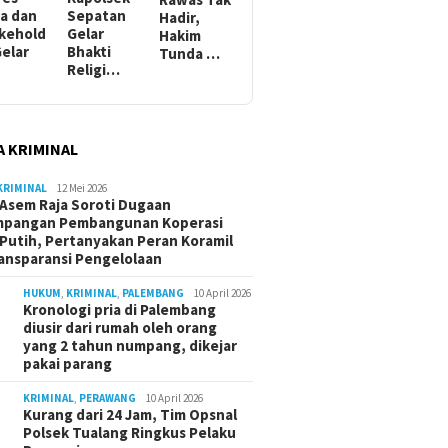
a dan
Sepatan
Hadir,
kehold
Gelar
Hakim
Gelar
Bhakti
Tunda …
Religi…
A KRIMINAL
KRIMINAL
12 Mei 2026
Asem Raja Soroti Dugaan
mpangan Pembangunan Koperasi
Putih, Pertanyakan Peran Koramil
ansparansi Pengelolaan
HUKUM
,
KRIMINAL
,
PALEMBANG
10 April 2026
Kronologi pria di Palembang
diusir dari rumah oleh orang
yang 2 tahun numpang, dikejar
pakai parang
KRIMINAL
,
PERAWANG
10 April 2026
Kurang dari 24 Jam, Tim Opsnal
Polsek Tualang Ringkus Pelaku