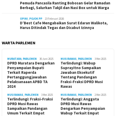
Pemuda Pancasila Ranting Bobosan Gelar Ramadan
Berbagi, Salurkan Takjil dan Nasi Box untuk Warga
OPINI
,
POJOK PP
23 Februari 2026
D’Best Cafe Mengabaikan Surat Edaran Walikota,
Harus Ditindak Tegas dan Dicabut Izinnya
WARTA PARLEMEN
MURATARA
,
PARLEMEN
30 Juni 2025
MUSIRAWAS
,
PARLEMEN
3 Mei 2025
DPRD Muratara Dengarkan
Terlindungi: Wabup
Penyampaian Bupati
Suprayitno Sampaikan
Terkait Raperda
Jawaban Eksekutif
Pertanggungjawaban
Tentang Pandangan
Pelaksanaaan APBD TA
Fraksi-Fraksi DPRD Musi
2024
Rawas
MUSIRAWAS
,
PARLEMEN
3 Mei 2025
MUSIRAWAS
,
PARLEMEN
2 Mei 2025
Terlindungi: Fraksi-Fraksi
Terlindungi: Anggota
DPRD Musi Rawas
DPRD Musi Rawas
Sampaikan Pandangan
Dengarkan Penyampaian
Umum Terkait Empat
Wabup Terkait Empat