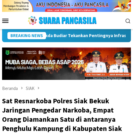
Loncat
ke
konten
Menu
Mobile
ayaan
BREAKING NEWS
Wakil Wali Kota Lepas Lomba Gerak Jalan Tingkat 
Beranda
SIAK
Sat Resnarkoba Polres Siak Bekuk
Jaringan Pengedar Narkoba, Empat
Orang Diamankan Satu di antaranya
Penghulu Kampung di Kabupaten Siak