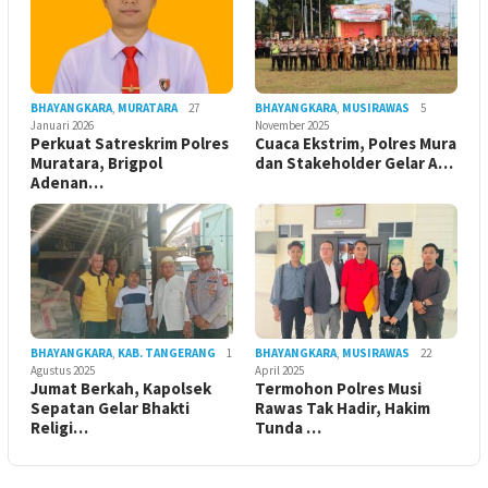
BHAYANGKARA
,
MURATARA
27
BHAYANGKARA
,
MUSIRAWAS
5
Januari 2026
November 2025
Perkuat Satreskrim Polres
Cuaca Ekstrim, Polres Mura
Muratara, Brigpol
dan Stakeholder Gelar A…
Adenan…
BHAYANGKARA
,
KAB. TANGERANG
1
BHAYANGKARA
,
MUSIRAWAS
22
Agustus 2025
April 2025
Jumat Berkah, Kapolsek
Termohon Polres Musi
Sepatan Gelar Bhakti
Rawas Tak Hadir, Hakim
Religi…
Tunda …