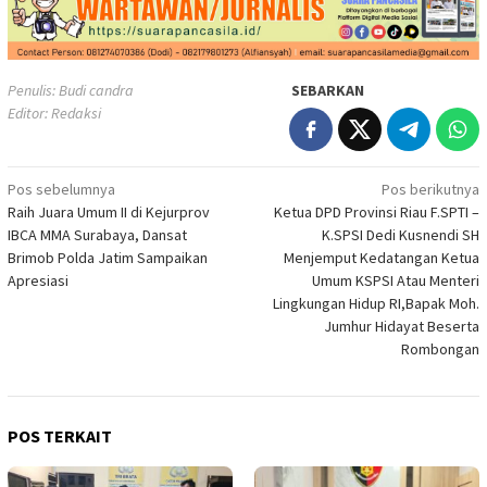
Penulis: Budi candra
SEBARKAN
Editor: Redaksi
Navigasi
Pos sebelumnya
Pos berikutnya
Raih Juara Umum II di Kejurprov
Ketua DPD Provinsi Riau F.SPTI –
pos
IBCA MMA Surabaya, Dansat
K.SPSI Dedi Kusnendi SH
Brimob Polda Jatim Sampaikan
Menjemput Kedatangan Ketua
Apresiasi
Umum KSPSI Atau Menteri
Lingkungan Hidup RI,Bapak Moh.
Jumhur Hidayat Beserta
Rombongan
POS TERKAIT