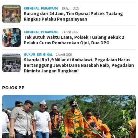
KRIMINAL
,
PERAWANG
10 April 2026
Kurang dari 24 Jam, Tim Opsnal Polsek Tualang
Ringkus Pelaku Penganiayaan
KRIMINAL
,
PERAWANG
2 April 2026
Tak Butuh Waktu Lama, Polsek Tualang Bekuk 2
Pelaku Curas Pembacokan Ojol, Dua DPO
HUKUM
,
KRIMINAL
2 April 2026
Skandal Rp1,9 Miliar di Ambalawi, Pegadaian Harus
Bertanggung Jawab! Dana Nasabah Raib, Pegadaian
Diminta Jangan Bungkam!
POJOK PP