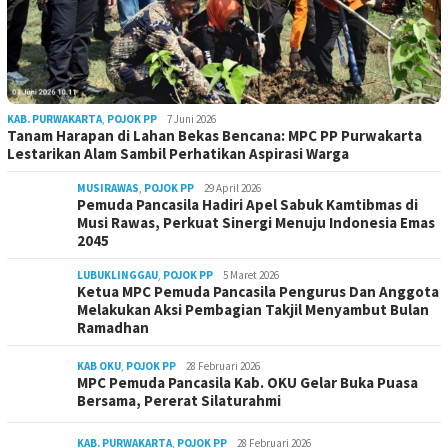
KAB. PURWAKARTA
,
POJOK PP
7 Juni 2026
Tanam Harapan di Lahan Bekas Bencana: MPC PP Purwakarta
Lestarikan Alam Sambil Perhatikan Aspirasi Warga
MUSIRAWAS
,
POJOK PP
29 April 2026
Pemuda Pancasila Hadiri Apel Sabuk Kamtibmas di
Musi Rawas, Perkuat Sinergi Menuju Indonesia Emas
2045
LUBUKLINGGAU
,
POJOK PP
5 Maret 2026
Ketua MPC Pemuda Pancasila Pengurus Dan Anggota
Melakukan Aksi Pembagian Takjil Menyambut Bulan
Ramadhan
KAB OKU
,
POJOK PP
28 Februari 2026
MPC Pemuda Pancasila Kab. OKU Gelar Buka Puasa
Bersama, Pererat Silaturahmi
KAB. PURWAKARTA
,
POJOK PP
28 Februari 2026