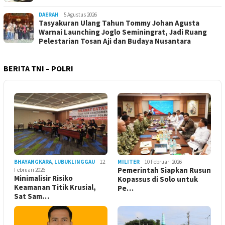
DAERAH
5 Agustus 2026
Tasyakuran Ulang Tahun Tommy Johan Agusta
Warnai Launching Joglo Seminingrat, Jadi Ruang
Pelestarian Tosan Aji dan Budaya Nusantara
BERITA TNI – POLRI
BHAYANGKARA
,
LUBUKLINGGAU
12
MILITER
10 Februari 2026
Pemerintah Siapkan Rusun
Februari 2026
Minimalisir Risiko
Kopassus di Solo untuk
Keamanan Titik Krusial,
Pe…
Sat Sam…