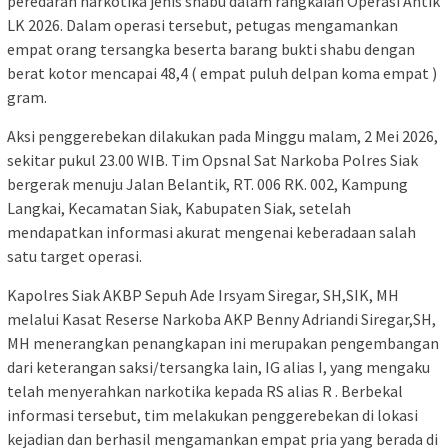
peredaran narkotika jenis shabu dalam rangkaian Operasi Antik
LK 2026. Dalam operasi tersebut, petugas mengamankan
empat orang tersangka beserta barang bukti shabu dengan
berat kotor mencapai 48,4 ( empat puluh delpan koma empat )
gram.
Aksi penggerebekan dilakukan pada Minggu malam, 2 Mei 2026,
sekitar pukul 23.00 WIB. Tim Opsnal Sat Narkoba Polres Siak
bergerak menuju Jalan Belantik, RT. 006 RK. 002, Kampung
Langkai, Kecamatan Siak, Kabupaten Siak, setelah
mendapatkan informasi akurat mengenai keberadaan salah
satu target operasi.
Kapolres Siak AKBP Sepuh Ade Irsyam Siregar, SH,SIK, MH
melalui Kasat Reserse Narkoba AKP Benny Adriandi Siregar,SH,
MH menerangkan penangkapan ini merupakan pengembangan
dari keterangan saksi/tersangka lain, IG alias I, yang mengaku
telah menyerahkan narkotika kepada RS alias R . Berbekal
informasi tersebut, tim melakukan penggerebekan di lokasi
kejadian dan berhasil mengamankan empat pria yang berada di