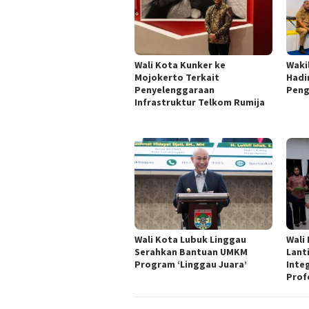
Wali Kota Kunker ke
Waki
Mojokerto Terkait
Hadi
Penyelenggaraan
Peng
Infrastruktur Telkom Rumija
Wali Kota Lubuk Linggau
Wali
Serahkan Bantuan UMKM
Lant
Program ‘Linggau Juara’
Inte
Prof