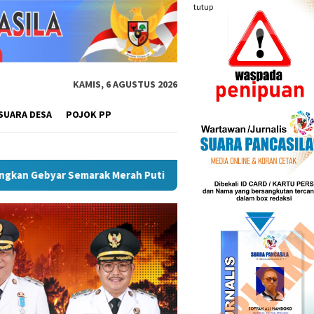
tutup
KAMIS, 6 AGUSTUS 2026
SUARA DESA
POJOK PP
ongkrak UMKM Dan Pariwisata
Plt Bupati Hendri Dukung P