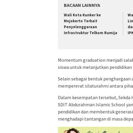
BACAAN LAINNYA
Wali Kota Kunker ke
Wa
Mojokerto Terkait
Li
Penyelenggaraan
da
Infrastruktur Telkom Rumija
IP
Momentum graduation menjadi salah
siswa untuk melanjutkan pendidikan k
Selain sebagai bentuk penghargaan a
mempererat silaturahmi antara pihak
Dalam kesempatan tersebut, Sekda H
SDIT Abdurahman Islamic School ya
pendidikan dan membentuk generasi y
menghadapi tantangan di masa depa