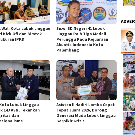
ADVER
l Wali Kota Lubuk Linggau
Siswi SD Negeri 41 Lubuk
ri Kick Off dan Bimtek
Linggau Raih Tiga Medali
ukuran IPKD
Perunggu Pada Kejuaraan
Akuatik Indonesia Kota
Palembang
 Kota Lubuk Linggau
Asisten II Hadiri Lomba Cepat
ik 143 ASN, Tekankan
Tepat Juara 2026, Dorong
gritas dan
Generasi Muda Lubuk Linggau
esionalisme
Berpikir Kritis