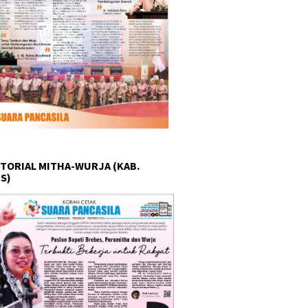
TORIAL MITHA-WURJA (KAB.
S)