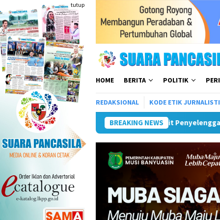
Loncat
tutup
ke
konten
HOME
BERITA
POLITIK
PER
REDAKSIONAL
KODE ETIK JURNALIST
nggaraan Infrastruktur Telkom Rumija
BREAKING NEWS
Plt Bupati Hendri