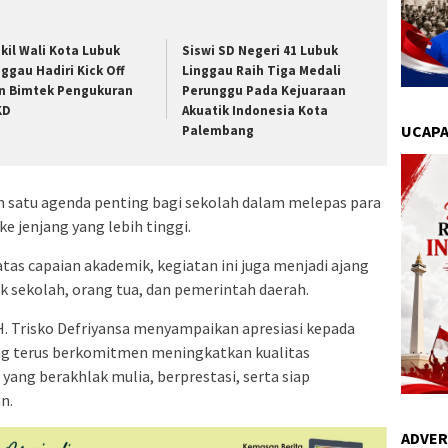
kil Wali Kota Lubuk
Siswi SD Negeri 41 Lubuk
nggau Hadiri Kick Off
Linggau Raih Tiga Medali
n Bimtek Pengukuran
Perunggu Pada Kejuaraan
KD
Akuatik Indonesia Kota
UCAPA
Palembang
 satu agenda penting bagi sekolah dalam melepas para
e jenjang yang lebih tinggi.
tas capaian akademik, kegiatan ini juga menjadi ajang
 sekolah, orang tua, dan pemerintah daerah.
. Trisko Defriyansa menyampaikan apresiasi kepada
ng terus berkomitmen meningkatkan kualitas
ang berakhlak mulia, berprestasi, serta siap
n.
ADVER