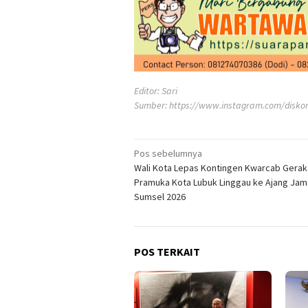
Editor: Sari
Sumber:
https://www.instagram.com/diskom
Navigasi
Pos sebelumnya
Wali Kota Lepas Kontingen Kwarcab Gera
pos
Pramuka Kota Lubuk Linggau ke Ajang Ja
Sumsel 2026
POS TERKAIT