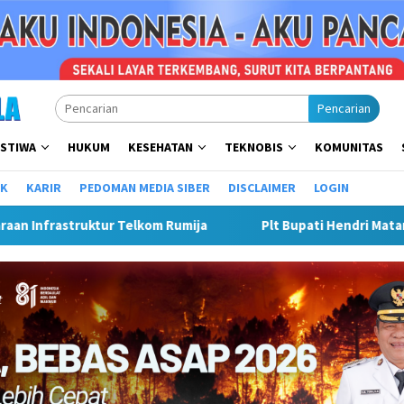
Pencarian
ISTIWA
HUKUM
KESEHATAN
TEKNOBIS
KOMUNITAS
IK
KARIR
PEDOMAN MEDIA SIBER
DISCLAIMER
LOGIN
 Matangkan Gebyar Semarak Merah Putih, Siapkan Event Besar D