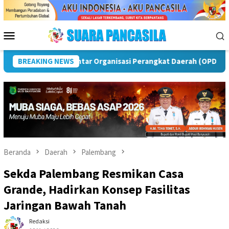
Loncat
ke
konten
Menu
Mobile
Rawas
BREAKING NEWS
Puncak Peringatan IPeKB Ke-19, Plt Bupati Rejan
Beranda
Daerah
Palembang
Sekda Palembang Resmikan Casa
Grande, Hadirkan Konsep Fasilitas
Jaringan Bawah Tanah
Redaksi