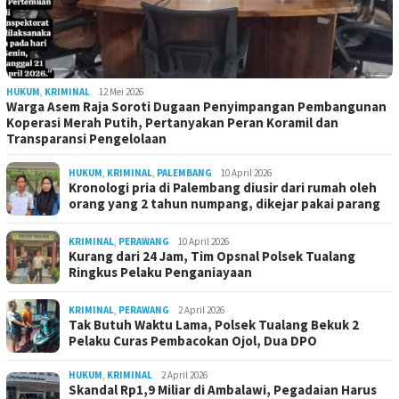
HUKUM
,
KRIMINAL
12 Mei 2026
Warga Asem Raja Soroti Dugaan Penyimpangan Pembangunan
Koperasi Merah Putih, Pertanyakan Peran Koramil dan
Transparansi Pengelolaan
HUKUM
,
KRIMINAL
,
PALEMBANG
10 April 2026
Kronologi pria di Palembang diusir dari rumah oleh
orang yang 2 tahun numpang, dikejar pakai parang
KRIMINAL
,
PERAWANG
10 April 2026
Kurang dari 24 Jam, Tim Opsnal Polsek Tualang
Ringkus Pelaku Penganiayaan
KRIMINAL
,
PERAWANG
2 April 2026
Tak Butuh Waktu Lama, Polsek Tualang Bekuk 2
Pelaku Curas Pembacokan Ojol, Dua DPO
HUKUM
,
KRIMINAL
2 April 2026
Skandal Rp1,9 Miliar di Ambalawi, Pegadaian Harus