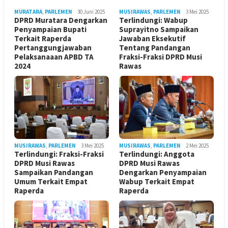
MURATARA
,
PARLEMEN
30 Juni 2025
MUSIRAWAS
,
PARLEMEN
3 Mei 2025
DPRD Muratara Dengarkan
Terlindungi: Wabup
Penyampaian Bupati
Suprayitno Sampaikan
Terkait Raperda
Jawaban Eksekutif
Pertanggungjawaban
Tentang Pandangan
Pelaksanaaan APBD TA
Fraksi-Fraksi DPRD Musi
2024
Rawas
MUSIRAWAS
,
PARLEMEN
3 Mei 2025
MUSIRAWAS
,
PARLEMEN
2 Mei 2025
Terlindungi: Fraksi-Fraksi
Terlindungi: Anggota
DPRD Musi Rawas
DPRD Musi Rawas
Sampaikan Pandangan
Dengarkan Penyampaian
Umum Terkait Empat
Wabup Terkait Empat
Raperda
Raperda