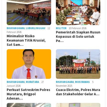
BHAYANGKARA
,
LUBUKLINGGAU
12
MILITER
10 Februari 2026
Pemerintah Siapkan Rusun
Februari 2026
Minimalisir Risiko
Kopassus di Solo untuk
Keamanan Titik Krusial,
Pe…
Sat Sam…
BHAYANGKARA
,
MURATARA
27
BHAYANGKARA
,
MUSIRAWAS
5
Januari 2026
November 2025
Perkuat Satreskrim Polres
Cuaca Ekstrim, Polres Mura
Muratara, Brigpol
dan Stakeholder Gelar A…
Adenan…