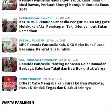
Pemuda Pancasila Hadiri Apel Sabuk Kamtibmas di
Musi Rawas, Perkuat Sinergi Menuju Indonesia Emas
2045
LUBUKLINGGAU
,
POJOK PP
5 Maret 2026
Ketua MPC Pemuda Pancasila Pengurus Dan Anggota
Melakukan Aksi Pembagian Takjil Menyambut Bulan
Ramadhan
KAB OKU
,
POJOK PP
28 Februari 2026
MPC Pemuda Pancasila Kab. OKU Gelar Buka Puasa
Bersama, Pererat Silaturahmi
KAB. PURWAKARTA
,
POJOK PP
28 Februari 2026
Pemuda Pancasila Ranting Bobosan Gelar Ramadan
Berbagi, Salurkan Takjil dan Nasi Box untuk Warga
OPINI
,
POJOK PP
23 Februari 2026
D’Best Cafe Mengabaikan Surat Edaran Walikota,
Harus Ditindak Tegas dan Dicabut Izinnya
WARTA PARLEMEN