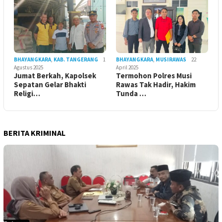
BHAYANGKARA
,
KAB. TANGERANG
1
BHAYANGKARA
,
MUSIRAWAS
22
Agustus 2025
April 2025
Jumat Berkah, Kapolsek
Termohon Polres Musi
Sepatan Gelar Bhakti
Rawas Tak Hadir, Hakim
Religi…
Tunda …
BERITA KRIMINAL