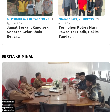
BHAYANGKARA
,
KAB. TANGERANG
1
BHAYANGKARA
,
MUSIRAWAS
22
Agustus 2025
April 2025
Jumat Berkah, Kapolsek
Termohon Polres Musi
Sepatan Gelar Bhakti
Rawas Tak Hadir, Hakim
Religi…
Tunda …
BERITA KRIMINAL