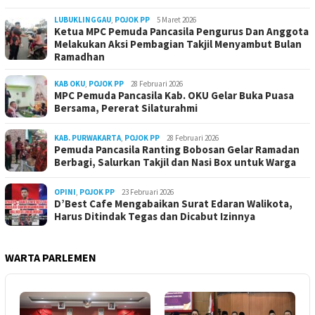
LUBUKLINGGAU
,
POJOK PP
5 Maret 2026
Ketua MPC Pemuda Pancasila Pengurus Dan Anggota
Melakukan Aksi Pembagian Takjil Menyambut Bulan
Ramadhan
KAB OKU
,
POJOK PP
28 Februari 2026
MPC Pemuda Pancasila Kab. OKU Gelar Buka Puasa
Bersama, Pererat Silaturahmi
KAB. PURWAKARTA
,
POJOK PP
28 Februari 2026
Pemuda Pancasila Ranting Bobosan Gelar Ramadan
Berbagi, Salurkan Takjil dan Nasi Box untuk Warga
OPINI
,
POJOK PP
23 Februari 2026
D’Best Cafe Mengabaikan Surat Edaran Walikota,
Harus Ditindak Tegas dan Dicabut Izinnya
WARTA PARLEMEN