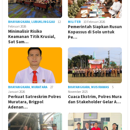
BHAYANGKARA
,
LUBUKLINGGAU
12
MILITER
10 Februari 2026
Pemerintah Siapkan Rusun
Februari 2026
Minimalisir Risiko
Kopassus di Solo untuk
Keamanan Titik Krusial,
Pe…
Sat Sam…
BHAYANGKARA
,
MURATARA
27
BHAYANGKARA
,
MUSIRAWAS
5
Januari 2026
November 2025
Perkuat Satreskrim Polres
Cuaca Ekstrim, Polres Mura
Muratara, Brigpol
dan Stakeholder Gelar A…
Adenan…