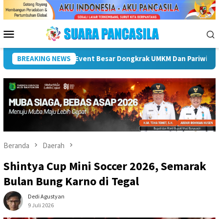
Loncat
ke
konten
Menu
Mobile
pati Hendri Dukung Percepatan Penyaluran DAK Fisik Dan Dana D
BREAKING NEWS
Beranda
Daerah
Shintya Cup Mini Soccer 2026, Semarak
Bulan Bung Karno di Tegal
Dedi Agustyan
9 Juli 2026