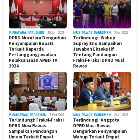
MURATARA
,
PARLEMEN
30 Juni 2025
MUSIRAWAS
,
PARLEMEN
3 Mei 2025
DPRD Muratara Dengarkan
Terlindungi: Wabup
Penyampaian Bupati
Suprayitno Sampaikan
Terkait Raperda
Jawaban Eksekutif
Pertanggungjawaban
Tentang Pandangan
Pelaksanaaan APBD TA
Fraksi-Fraksi DPRD Musi
2024
Rawas
MUSIRAWAS
,
PARLEMEN
3 Mei 2025
MUSIRAWAS
,
PARLEMEN
2 Mei 2025
Terlindungi: Fraksi-Fraksi
Terlindungi: Anggota
DPRD Musi Rawas
DPRD Musi Rawas
Sampaikan Pandangan
Dengarkan Penyampaian
Umum Terkait Empat
Wabup Terkait Empat