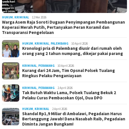
HUKUM
,
KRIMINAL
12 Mei 2026
Warga Asem Raja Soroti Dugaan Penyimpangan Pembangunan
Koperasi Merah Putih, Pertanyakan Peran Koramil dan
Transparansi Pengelolaan
HUKUM
,
KRIMINAL
,
PALEMBANG
10 April 2026
Kronologi pria di Palembang diusir dari rumah oleh
orang yang 2 tahun numpang, dikejar pakai parang
KRIMINAL
,
PERAWANG
10 April 2026
Kurang dari 24 Jam, Tim Opsnal Polsek Tualang
Ringkus Pelaku Penganiayaan
KRIMINAL
,
PERAWANG
2 April 2026
Tak Butuh Waktu Lama, Polsek Tualang Bekuk 2
Pelaku Curas Pembacokan Ojol, Dua DPO
HUKUM
,
KRIMINAL
2 April 2026
Skandal Rp1,9 Miliar di Ambalawi, Pegadaian Harus
Bertanggung Jawab! Dana Nasabah Raib, Pegadaian
Diminta Jangan Bungkam!