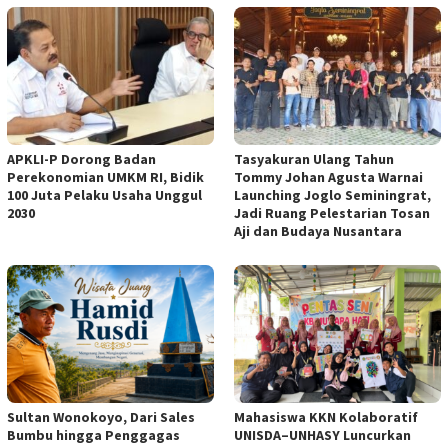
APKLI-P Dorong Badan
Tasyakuran Ulang Tahun
Perekonomian UMKM RI, Bidik
Tommy Johan Agusta Warnai
100 Juta Pelaku Usaha Unggul
Launching Joglo Seminingrat,
2030
Jadi Ruang Pelestarian Tosan
Aji dan Budaya Nusantara
Sultan Wonokoyo, Dari Sales
Mahasiswa KKN Kolaboratif
Bumbu hingga Penggagas
UNISDA–UNHASY Luncurkan