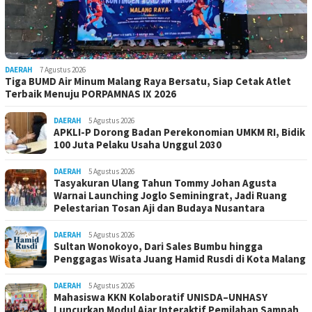
DAERAH
7 Agustus 2026
Tiga BUMD Air Minum Malang Raya Bersatu, Siap Cetak Atlet
Terbaik Menuju PORPAMNAS IX 2026
DAERAH
5 Agustus 2026
APKLI-P Dorong Badan Perekonomian UMKM RI, Bidik
100 Juta Pelaku Usaha Unggul 2030
DAERAH
5 Agustus 2026
Tasyakuran Ulang Tahun Tommy Johan Agusta
Warnai Launching Joglo Seminingrat, Jadi Ruang
Pelestarian Tosan Aji dan Budaya Nusantara
DAERAH
5 Agustus 2026
Sultan Wonokoyo, Dari Sales Bumbu hingga
Penggagas Wisata Juang Hamid Rusdi di Kota Malang
DAERAH
5 Agustus 2026
Mahasiswa KKN Kolaboratif UNISDA–UNHASY
Luncurkan Modul Ajar Interaktif Pemilahan Sampah