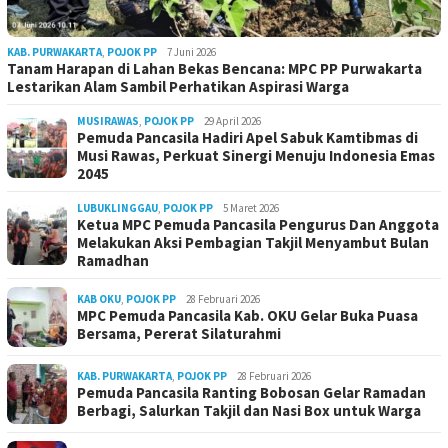
KAB. PURWAKARTA
,
POJOK PP
7 Juni 2026
Tanam Harapan di Lahan Bekas Bencana: MPC PP Purwakarta
Lestarikan Alam Sambil Perhatikan Aspirasi Warga
MUSIRAWAS
,
POJOK PP
29 April 2026
Pemuda Pancasila Hadiri Apel Sabuk Kamtibmas di
Musi Rawas, Perkuat Sinergi Menuju Indonesia Emas
2045
LUBUKLINGGAU
,
POJOK PP
5 Maret 2026
Ketua MPC Pemuda Pancasila Pengurus Dan Anggota
Melakukan Aksi Pembagian Takjil Menyambut Bulan
Ramadhan
KAB OKU
,
POJOK PP
28 Februari 2026
MPC Pemuda Pancasila Kab. OKU Gelar Buka Puasa
Bersama, Pererat Silaturahmi
KAB. PURWAKARTA
,
POJOK PP
28 Februari 2026
Pemuda Pancasila Ranting Bobosan Gelar Ramadan
Berbagi, Salurkan Takjil dan Nasi Box untuk Warga