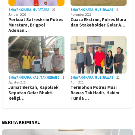
BHAYANGKARA
,
MURATARA
27
BHAYANGKARA
,
MUSIRAWAS
5
Januari 2026
November 2025
Perkuat Satreskrim Polres
Cuaca Ekstrim, Polres Mura
Muratara, Brigpol
dan Stakeholder Gelar A…
Adenan…
BHAYANGKARA
,
KAB. TANGERANG
1
BHAYANGKARA
,
MUSIRAWAS
22
Agustus 2025
April 2025
Jumat Berkah, Kapolsek
Termohon Polres Musi
Sepatan Gelar Bhakti
Rawas Tak Hadir, Hakim
Religi…
Tunda …
BERITA KRIMINAL