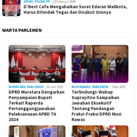
OPINI
,
POJOK PP
23 Februari 2026
D’Best Cafe Mengabaikan Surat Edaran Walikota,
Harus Ditindak Tegas dan Dicabut Izinnya
WARTA PARLEMEN
MURATARA
,
PARLEMEN
30 Juni 2025
MUSIRAWAS
,
PARLEMEN
3 Mei 2025
DPRD Muratara Dengarkan
Terlindungi: Wabup
Penyampaian Bupati
Suprayitno Sampaikan
Terkait Raperda
Jawaban Eksekutif
Pertanggungjawaban
Tentang Pandangan
Pelaksanaaan APBD TA
Fraksi-Fraksi DPRD Musi
2024
Rawas