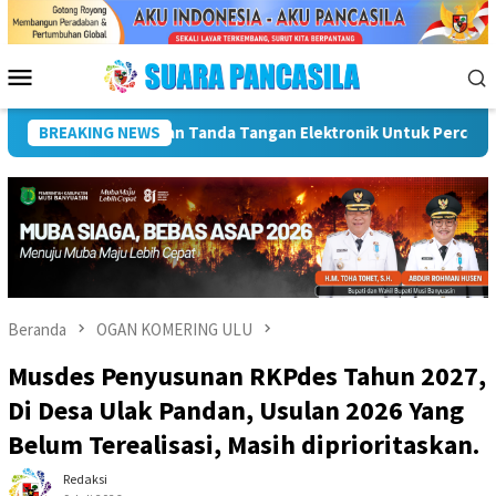
Loncat
ke
konten
Menu
Mobile
BREAKING NEWS
Dorong UMKM Naik Kelas, Ratu Dewa Tekankan Pentingnya 
Beranda
OGAN KOMERING ULU
Musdes Penyusunan RKPdes Tahun 2027,
Di Desa Ulak Pandan, Usulan 2026 Yang
Belum Terealisasi, Masih diprioritaskan.
Redaksi