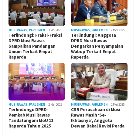
MUSIRAWAS
,
PARLEMEN
3 Mei 2025
MUSIRAWAS
,
PARLEMEN
2 Mei 2025
Terlindungi: Fraksi-Fraksi
Terlindungi: Anggota
DPRD Musi Rawas
DPRD Musi Rawas
Sampaikan Pandangan
Dengarkan Penyampaian
Umum Terkait Empat
Wabup Terkait Empat
Raperda
Raperda
MUSIRAWAS
,
PARLEMEN
2 Mei 2025
MUSIRAWAS
,
PARLEMEN
2 Mei 2025
Terlindungi: DPRD-
CSR Perusahaan di Musi
Pemkab Musi Rawas
Rawas Masih ‘Se-
Tandatangani MoU 13
Ikhlasnya’, Anggota
Raperda Tahun 2025
Dewan Bakal Revisi Perda ‎