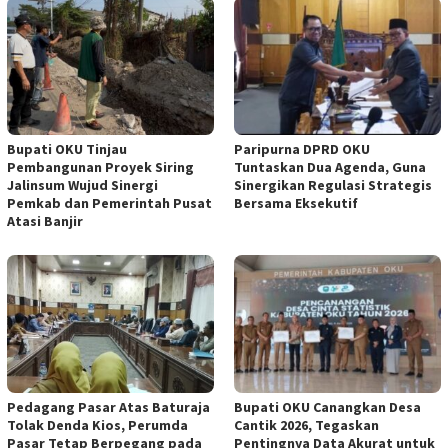
Bupati OKU Tinjau
Paripurna DPRD OKU
Pembangunan Proyek Siring
Tuntaskan Dua Agenda, Guna
Jalinsum Wujud Sinergi
Sinergikan Regulasi Strategis
Pemkab dan Pemerintah Pusat
Bersama Eksekutif
Atasi Banjir
Pedagang Pasar Atas Baturaja
Bupati OKU Canangkan Desa
Tolak Denda Kios, Perumda
Cantik 2026, Tegaskan
Pasar Tetap Berpegang pada
Pentingnya Data Akurat untuk