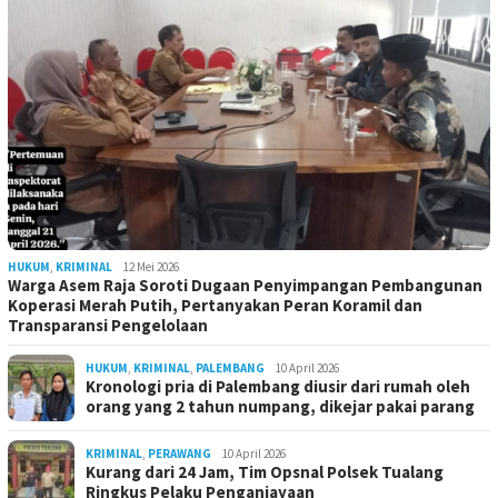
HUKUM
,
KRIMINAL
12 Mei 2026
Warga Asem Raja Soroti Dugaan Penyimpangan Pembangunan
Koperasi Merah Putih, Pertanyakan Peran Koramil dan
Transparansi Pengelolaan
HUKUM
,
KRIMINAL
,
PALEMBANG
10 April 2026
Kronologi pria di Palembang diusir dari rumah oleh
orang yang 2 tahun numpang, dikejar pakai parang
KRIMINAL
,
PERAWANG
10 April 2026
Kurang dari 24 Jam, Tim Opsnal Polsek Tualang
Ringkus Pelaku Penganiayaan