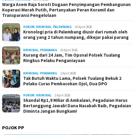
Warga Asem Raja Soroti Dugaan Penyimpangan Pembangunan
Koperasi Merah Putih, Pertanyakan Peran Koramil dan
Transparansi Pengelolaan
HUKUM
,
KRIMINAL
,
PALEMBANG
10 April 2026
Kronologi pria di Palembang diusir dari rumah oleh
orang yang 2 tahun numpang, dikejar pakai parang
KRIMINAL
,
PERAWANG
10 April 2026
Kurang dari 24 Jam, Tim Opsnal Polsek Tualang
Ringkus Pelaku Penganiayaan
KRIMINAL
,
PERAWANG
2 April 2026
Tak Butuh Waktu Lama, Polsek Tualang Bekuk 2
Pelaku Curas Pembacokan Ojol, Dua DPO
HUKUM
,
KRIMINAL
2 April 2026
Skandal Rp1,9 Miliar di Ambalawi, Pegadaian Harus
Bertanggung Jawab! Dana Nasabah Raib, Pegadaian
Diminta Jangan Bungkam!
POJOK PP