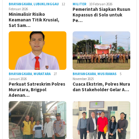
BHAYANGKARA
,
LUBUKLINGGAU
12
MILITER
10 Februari 2026
Pemerintah Siapkan Rusun
Februari 2026
Minimalisir Risiko
Kopassus di Solo untuk
Keamanan Titik Krusial,
Pe…
Sat Sam…
BHAYANGKARA
,
MURATARA
27
BHAYANGKARA
,
MUSIRAWAS
5
Januari 2026
November 2025
Perkuat Satreskrim Polres
Cuaca Ekstrim, Polres Mura
Muratara, Brigpol
dan Stakeholder Gelar A…
Adenan…