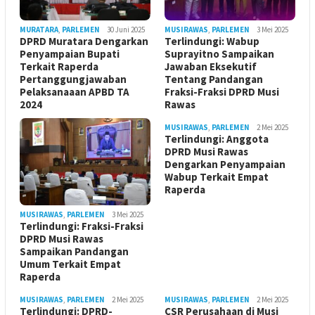
MURATARA
,
PARLEMEN
30 Juni 2025
MUSIRAWAS
,
PARLEMEN
3 Mei 2025
DPRD Muratara Dengarkan
Terlindungi: Wabup
Penyampaian Bupati
Suprayitno Sampaikan
Terkait Raperda
Jawaban Eksekutif
Pertanggungjawaban
Tentang Pandangan
Pelaksanaaan APBD TA
Fraksi-Fraksi DPRD Musi
2024
Rawas
MUSIRAWAS
,
PARLEMEN
2 Mei 2025
Terlindungi: Anggota
DPRD Musi Rawas
Dengarkan Penyampaian
Wabup Terkait Empat
Raperda
MUSIRAWAS
,
PARLEMEN
3 Mei 2025
Terlindungi: Fraksi-Fraksi
DPRD Musi Rawas
Sampaikan Pandangan
Umum Terkait Empat
Raperda
MUSIRAWAS
,
PARLEMEN
2 Mei 2025
MUSIRAWAS
,
PARLEMEN
2 Mei 2025
Terlindungi: DPRD-
CSR Perusahaan di Musi