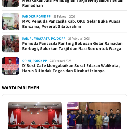
Melakukan Aksi Pembagian Takjil Menyambut Bulan
Ramadhan
KAB OKU
,
POJOK PP
28 Februari 2026
MPC Pemuda Pancasila Kab. OKU Gelar Buka Puasa
Bersama, Pererat Silaturahmi
KAB. PURWAKARTA
,
POJOK PP
28 Februari 2026
Pemuda Pancasila Ranting Bobosan Gelar Ramadan
Berbagi, Salurkan Takjil dan Nasi Box untuk Warga
OPINI
,
POJOK PP
23 Februari 2026
D’Best Cafe Mengabaikan Surat Edaran Walikota,
Harus Ditindak Tegas dan Dicabut Izinnya
WARTA PARLEMEN