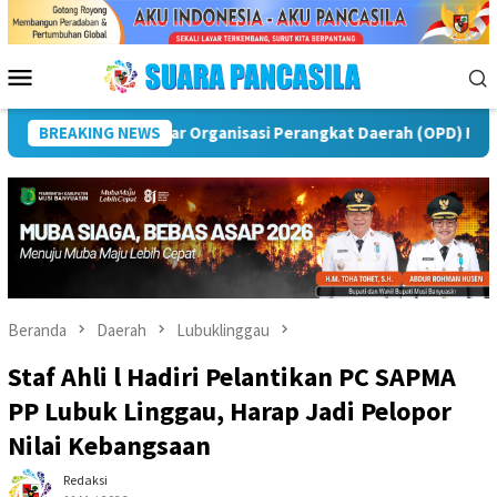
Loncat
ke
konten
Menu
Mobile
BREAKING NEWS
Puncak Peringatan IPeKB Ke-19, Plt Bupati Rejang Lebon
Beranda
Daerah
Lubuklinggau
Staf Ahli l Hadiri Pelantikan PC SAPMA
PP Lubuk Linggau, Harap Jadi Pelopor
Nilai Kebangsaan
Redaksi