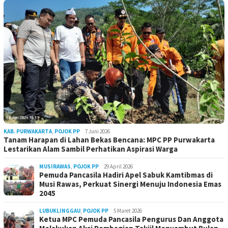
KAB. PURWAKARTA
,
POJOK PP
7 Juni 2026
Tanam Harapan di Lahan Bekas Bencana: MPC PP Purwakarta
Lestarikan Alam Sambil Perhatikan Aspirasi Warga
MUSIRAWAS
,
POJOK PP
29 April 2026
Pemuda Pancasila Hadiri Apel Sabuk Kamtibmas di
Musi Rawas, Perkuat Sinergi Menuju Indonesia Emas
2045
LUBUKLINGGAU
,
POJOK PP
5 Maret 2026
Ketua MPC Pemuda Pancasila Pengurus Dan Anggota