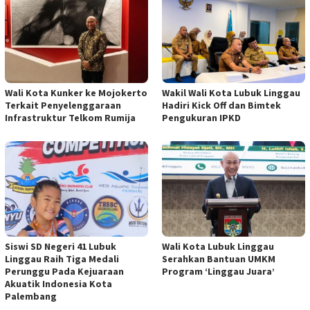
Wali Kota Kunker ke Mojokerto
Wakil Wali Kota Lubuk Linggau
Terkait Penyelenggaraan
Hadiri Kick Off dan Bimtek
Infrastruktur Telkom Rumija
Pengukuran IPKD
Siswi SD Negeri 41 Lubuk
Wali Kota Lubuk Linggau
Linggau Raih Tiga Medali
Serahkan Bantuan UMKM
Perunggu Pada Kejuaraan
Program ‘Linggau Juara’
Akuatik Indonesia Kota
Palembang