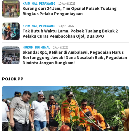
KRIMINAL
,
PERAWANG
10 April 2026
Kurang dari 24 Jam, Tim Opsnal Polsek Tualang
Ringkus Pelaku Penganiayaan
KRIMINAL
,
PERAWANG
2 April 2026
Tak Butuh Waktu Lama, Polsek Tualang Bekuk 2
Pelaku Curas Pembacokan Ojol, Dua DPO
HUKUM
,
KRIMINAL
2 April 2026
Skandal Rp1,9 Miliar di Ambalawi, Pegadaian Harus
Bertanggung Jawab! Dana Nasabah Raib, Pegadaian
Diminta Jangan Bungkam!
POJOK PP