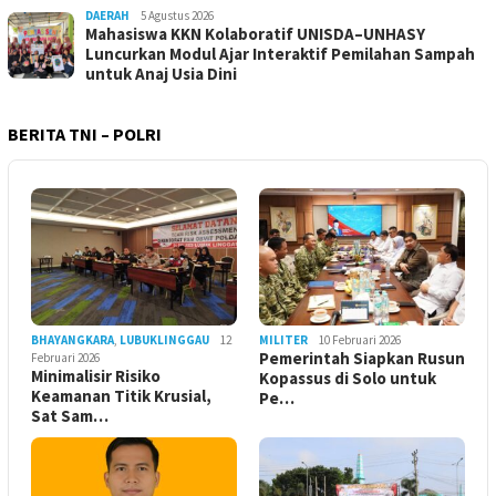
DAERAH
5 Agustus 2026
Mahasiswa KKN Kolaboratif UNISDA–UNHASY
Luncurkan Modul Ajar Interaktif Pemilahan Sampah
untuk Anaj Usia Dini
BERITA TNI – POLRI
BHAYANGKARA
,
LUBUKLINGGAU
12
MILITER
10 Februari 2026
Pemerintah Siapkan Rusun
Februari 2026
Minimalisir Risiko
Kopassus di Solo untuk
Keamanan Titik Krusial,
Pe…
Sat Sam…