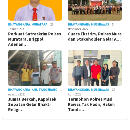
BHAYANGKARA
,
MURATARA
27
BHAYANGKARA
,
MUSIRAWAS
5
Januari 2026
November 2025
Perkuat Satreskrim Polres
Cuaca Ekstrim, Polres Mura
Muratara, Brigpol
dan Stakeholder Gelar A…
Adenan…
BHAYANGKARA
,
KAB. TANGERANG
1
BHAYANGKARA
,
MUSIRAWAS
22
Agustus 2025
April 2025
Jumat Berkah, Kapolsek
Termohon Polres Musi
Sepatan Gelar Bhakti
Rawas Tak Hadir, Hakim
Religi…
Tunda …