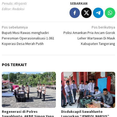
Penulis: Afriyanti
SEBARKAN
Editor: Redaksi
Navigasi
Pos sebelumnya
Pos berikutnya
Bupati Musi Rawas menghadiri
Polisi Amankan Pria Ancam Gorok
pos
Peresmian Operasionalisasi 1.061
Leher Wartawan Di Mauk
Koperasi Desa Merah Putih
Kabupaten Tangerang
POS TERKAIT
Regenerasi di Polres
Disdukcapil Sawahlunto
Sawahlunto, AKBP Simon Yana
Luncurkan “JEMPOL NARSIS”,