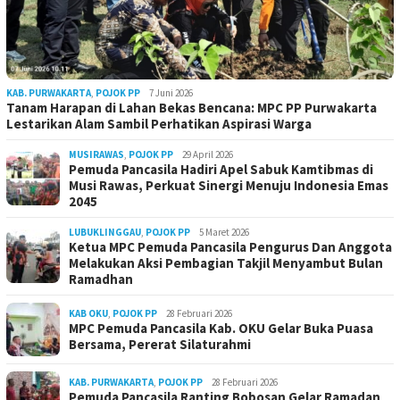
KAB. PURWAKARTA
,
POJOK PP
7 Juni 2026
Tanam Harapan di Lahan Bekas Bencana: MPC PP Purwakarta
Lestarikan Alam Sambil Perhatikan Aspirasi Warga
MUSIRAWAS
,
POJOK PP
29 April 2026
Pemuda Pancasila Hadiri Apel Sabuk Kamtibmas di
Musi Rawas, Perkuat Sinergi Menuju Indonesia Emas
2045
LUBUKLINGGAU
,
POJOK PP
5 Maret 2026
Ketua MPC Pemuda Pancasila Pengurus Dan Anggota
Melakukan Aksi Pembagian Takjil Menyambut Bulan
Ramadhan
KAB OKU
,
POJOK PP
28 Februari 2026
MPC Pemuda Pancasila Kab. OKU Gelar Buka Puasa
Bersama, Pererat Silaturahmi
KAB. PURWAKARTA
,
POJOK PP
28 Februari 2026
Pemuda Pancasila Ranting Bobosan Gelar Ramadan