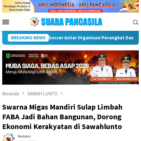
Loncat
ke
konten
Menu
Mobile
s
BREAKING NEWS
Puncak Peringatan IPeKB Ke-19, Plt Bupati Rejang L
Beranda
SAWAH LUNTO
Swarna Migas Mandiri Sulap Limbah
FABA Jadi Bahan Bangunan, Dorong
Ekonomi Kerakyatan di Sawahlunto
Redaksi