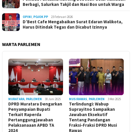
Berbagi, Salurkan Takjil dan Nasi Box untuk Warga
OPINI
,
POJOK PP
23 Februari 2026
D’Best Cafe Mengabaikan Surat Edaran Walikota,
Harus Ditindak Tegas dan Dicabut Izinnya
WARTA PARLEMEN
MURATARA
,
PARLEMEN
30 Juni 2025
MUSIRAWAS
,
PARLEMEN
3 Mei 2025
DPRD Muratara Dengarkan
Terlindungi: Wabup
Penyampaian Bupati
Suprayitno Sampaikan
Terkait Raperda
Jawaban Eksekutif
Pertanggungjawaban
Tentang Pandangan
Pelaksanaaan APBD TA
Fraksi-Fraksi DPRD Musi
2024
Rawas