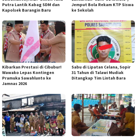
Putra Lantik Kabag SDM dan
Jemput Bola Rekam KTP Siswa
Kapolsek Barangin Baru
ke Sekolah
Kibarkan Prestasi di Cibubur!
Sabu di Lipatan Celana, Sopir
Wawako Lepas Kontingen
31 Tahun di Talawi Mudiak
Pramuka Sawahlunto ke
Ditangkap Tim Lintah Bara
Jamnas 2026