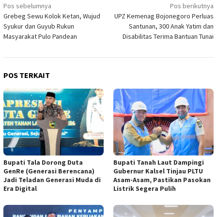
Navigasi
Pos sebelumnya
Pos berikutnya
Grebeg Sewu Kolok Ketan, Wujud
UPZ Kemenag Bojonegoro Perluas
pos
Syukur dan Guyub Rukun
Santunan, 300 Anak Yatim dan
Masyarakat Pulo Pandean
Disabilitas Terima Bantuan Tunai
POS TERKAIT
Bupati Tala Dorong Duta
Bupati Tanah Laut Dampingi
GenRe (Generasi Berencana)
Gubernur Kalsel Tinjau PLTU
Jadi Teladan Generasi Muda di
Asam-Asam, Pastikan Pasokan
Era Digital
Listrik Segera Pulih