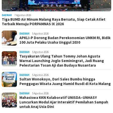
DAERAH
7 Agustus 2026
Tiga BUMD Air Minum Malang Raya Bersatu, Siap Cetak Atlet
Terbaik Menuju PORPAMNAS IX 2026
DAERAH
5 Agustus 2026
APKLI-P Dorong Badan Perekonomian UMKM RI, Bidik
100 Juta Pelaku Usaha Unggul 2030
DAERAH
5 Agustus 2026
Tasyakuran Ulang Tahun Tommy Johan Agusta
Warnai Launching Joglo Seminingrat, Jadi Ruang
Pelestarian Tosan Aji dan Budaya Nusantara
DAERAH
5 Agustus 2026
Sultan Wonokoyo, Dari Sales Bumbu hingga
Penggagas Wisata Juang Hamid Rusdi di Kota Malang
DAERAH
5 Agustus 2026
Mahasiswa KKN Kolaboratif UNISDA–UNHASY
Luncurkan Modul Ajar Interaktif Pemilahan Sampah
untuk Anaj Usia Dini