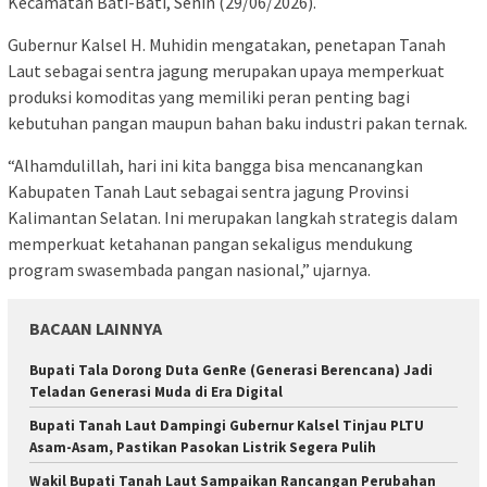
Kecamatan Bati-Bati, Senin (29/06/2026).
Gubernur Kalsel H. Muhidin mengatakan, penetapan Tanah
Laut sebagai sentra jagung merupakan upaya memperkuat
produksi komoditas yang memiliki peran penting bagi
kebutuhan pangan maupun bahan baku industri pakan ternak.
“Alhamdulillah, hari ini kita bangga bisa mencanangkan
Kabupaten Tanah Laut sebagai sentra jagung Provinsi
Kalimantan Selatan. Ini merupakan langkah strategis dalam
memperkuat ketahanan pangan sekaligus mendukung
program swasembada pangan nasional,” ujarnya.
BACAAN LAINNYA
Bupati Tala Dorong Duta GenRe (Generasi Berencana) Jadi
Teladan Generasi Muda di Era Digital
Bupati Tanah Laut Dampingi Gubernur Kalsel Tinjau PLTU
Asam-Asam, Pastikan Pasokan Listrik Segera Pulih
Wakil Bupati Tanah Laut Sampaikan Rancangan Perubahan