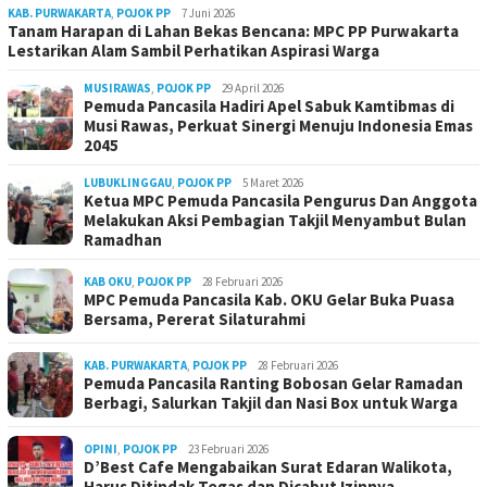
KAB. PURWAKARTA
,
POJOK PP
7 Juni 2026
Tanam Harapan di Lahan Bekas Bencana: MPC PP Purwakarta
Lestarikan Alam Sambil Perhatikan Aspirasi Warga
MUSIRAWAS
,
POJOK PP
29 April 2026
Pemuda Pancasila Hadiri Apel Sabuk Kamtibmas di
Musi Rawas, Perkuat Sinergi Menuju Indonesia Emas
2045
LUBUKLINGGAU
,
POJOK PP
5 Maret 2026
Ketua MPC Pemuda Pancasila Pengurus Dan Anggota
Melakukan Aksi Pembagian Takjil Menyambut Bulan
Ramadhan
KAB OKU
,
POJOK PP
28 Februari 2026
MPC Pemuda Pancasila Kab. OKU Gelar Buka Puasa
Bersama, Pererat Silaturahmi
KAB. PURWAKARTA
,
POJOK PP
28 Februari 2026
Pemuda Pancasila Ranting Bobosan Gelar Ramadan
Berbagi, Salurkan Takjil dan Nasi Box untuk Warga
OPINI
,
POJOK PP
23 Februari 2026
D’Best Cafe Mengabaikan Surat Edaran Walikota,
Harus Ditindak Tegas dan Dicabut Izinnya