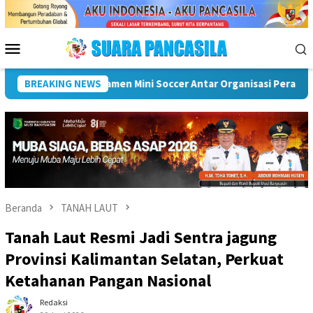
Loncat
ke
konten
Menu
Mobile
ah (OPD) Musi Rawas
BREAKING NEWS
Puncak Peringatan IPeKB Ke-19, Pl
Beranda
TANAH LAUT
Tanah Laut Resmi Jadi Sentra jagung
Provinsi Kalimantan Selatan, Perkuat
Ketahanan Pangan Nasional
Redaksi