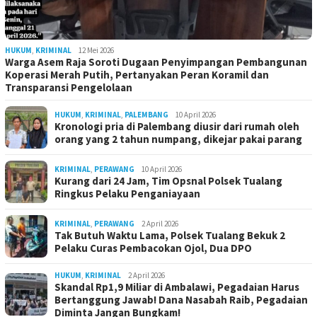
HUKUM
,
KRIMINAL
12 Mei 2026
Warga Asem Raja Soroti Dugaan Penyimpangan Pembangunan
Koperasi Merah Putih, Pertanyakan Peran Koramil dan
Transparansi Pengelolaan
HUKUM
,
KRIMINAL
,
PALEMBANG
10 April 2026
Kronologi pria di Palembang diusir dari rumah oleh
orang yang 2 tahun numpang, dikejar pakai parang
KRIMINAL
,
PERAWANG
10 April 2026
Kurang dari 24 Jam, Tim Opsnal Polsek Tualang
Ringkus Pelaku Penganiayaan
KRIMINAL
,
PERAWANG
2 April 2026
Tak Butuh Waktu Lama, Polsek Tualang Bekuk 2
Pelaku Curas Pembacokan Ojol, Dua DPO
HUKUM
,
KRIMINAL
2 April 2026
Skandal Rp1,9 Miliar di Ambalawi, Pegadaian Harus
Bertanggung Jawab! Dana Nasabah Raib, Pegadaian
Diminta Jangan Bungkam!