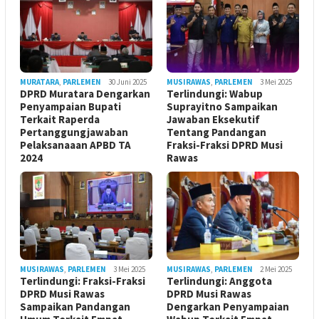
MURATARA
,
PARLEMEN
30 Juni 2025
MUSIRAWAS
,
PARLEMEN
3 Mei 2025
DPRD Muratara Dengarkan
Terlindungi: Wabup
Penyampaian Bupati
Suprayitno Sampaikan
Terkait Raperda
Jawaban Eksekutif
Pertanggungjawaban
Tentang Pandangan
Pelaksanaaan APBD TA
Fraksi-Fraksi DPRD Musi
2024
Rawas
MUSIRAWAS
,
PARLEMEN
3 Mei 2025
MUSIRAWAS
,
PARLEMEN
2 Mei 2025
Terlindungi: Fraksi-Fraksi
Terlindungi: Anggota
DPRD Musi Rawas
DPRD Musi Rawas
Sampaikan Pandangan
Dengarkan Penyampaian