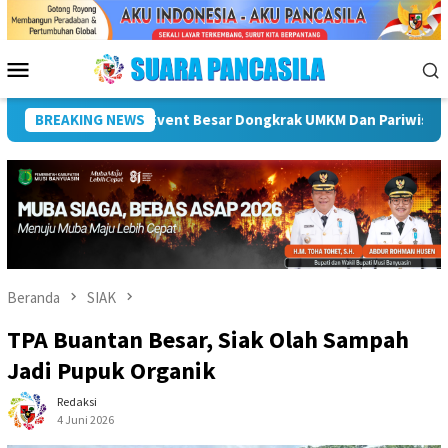
Loncat
ke
konten
Menu
Mobile
 Hendri Dukung Percepatan Penyaluran DAK Fisik Dan Dana Desa 
BREAKING NEWS
Beranda
SIAK
TPA Buantan Besar, Siak Olah Sampah
Jadi Pupuk Organik
Redaksi
4 Juni 2026