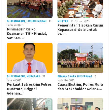
BHAYANGKARA
,
LUBUKLINGGAU
12
MILITER
10 Februari 2026
Pemerintah Siapkan Rusun
Februari 2026
Minimalisir Risiko
Kopassus di Solo untuk
Keamanan Titik Krusial,
Pe…
Sat Sam…
BHAYANGKARA
,
MURATARA
27
BHAYANGKARA
,
MUSIRAWAS
5
Januari 2026
November 2025
Perkuat Satreskrim Polres
Cuaca Ekstrim, Polres Mura
Muratara, Brigpol
dan Stakeholder Gelar A…
Adenan…