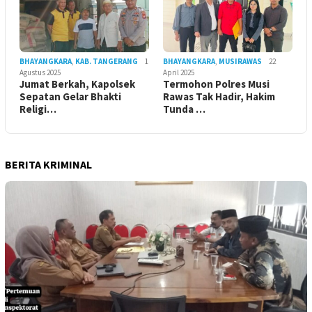
BHAYANGKARA
,
KAB. TANGERANG
1
BHAYANGKARA
,
MUSIRAWAS
22
Agustus 2025
April 2025
Jumat Berkah, Kapolsek
Termohon Polres Musi
Sepatan Gelar Bhakti
Rawas Tak Hadir, Hakim
Religi…
Tunda …
BERITA KRIMINAL