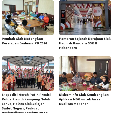
Pemkab Siak Matangkan
Pameran Sejarah Kerajaan Siak
Persiapan Evaluasi IPD 2026
Hadir di Bandara SSK II
Pekanbaru
Ekspedisi Merah Putih Presisi
Diskominfo Siak Kembangkan
Polda Riau di Kampung Teluk
Aplikasi MBG untuk Awasi
Lanus, Polres Siak Jelajah
Kualitas Makanan
Sudut Negeri, Perkuat
Nasionalisme Sambut HUT RI