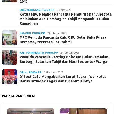
2045
LUBUKLINGGAU
,
POJOK PP
5 Maret 2026
Ketua MPC Pemuda Pancasila Pengurus Dan Anggota
Melakukan Aksi Pembagian Takjil Menyambut Bulan
Ramadhan
KAB OKU
,
POJOK PP
28 Februari 2026
MPC Pemuda Pancasila Kab. OKU Gelar Buka Puasa
Bersama, Pererat Silaturahmi
KAB. PURWAKARTA
,
POJOK PP
28 Februari 2026
Pemuda Pancasila Ranting Bobosan Gelar Ramadan
Berbagi, Salurkan Takjil dan Nasi Box untuk Warga
OPINI
,
POJOK PP
23 Februari 2026
D’Best Cafe Mengabaikan Surat Edaran Walikota,
Harus Ditindak Tegas dan Dicabut Izinnya
WARTA PARLEMEN