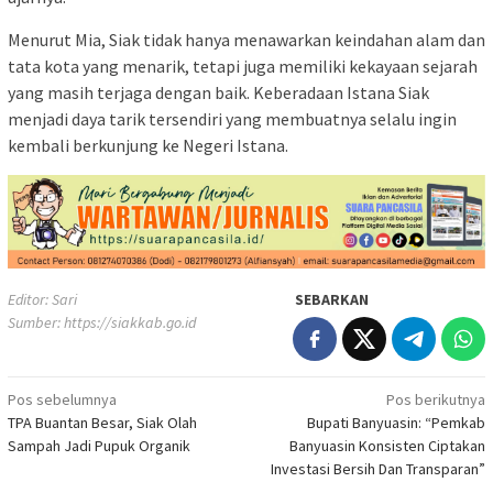
Menurut Mia, Siak tidak hanya menawarkan keindahan alam dan
tata kota yang menarik, tetapi juga memiliki kekayaan sejarah
yang masih terjaga dengan baik. Keberadaan Istana Siak
menjadi daya tarik tersendiri yang membuatnya selalu ingin
kembali berkunjung ke Negeri Istana.
Editor: Sari
SEBARKAN
Sumber:
https://siakkab.go.id
Navigasi
Pos sebelumnya
Pos berikutnya
TPA Buantan Besar, Siak Olah
Bupati Banyuasin: “Pemkab
pos
Sampah Jadi Pupuk Organik
Banyuasin Konsisten Ciptakan
Investasi Bersih Dan Transparan”