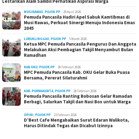
Lestarikan Alam Sambil Perhatikan Aspirasi Warga
MUSIRAWAS
,
POJOK PP
29 April 2026
Pemuda Pancasila Hadiri Apel Sabuk Kamtibmas di
Musi Rawas, Perkuat Sinergi Menuju Indonesia Emas
2045
LUBUKLINGGAU
,
POJOK PP
5 Maret 2026
Ketua MPC Pemuda Pancasila Pengurus Dan Anggota
Melakukan Aksi Pembagian Takjil Menyambut Bulan
Ramadhan
KAB OKU
,
POJOK PP
28 Februari 2026
MPC Pemuda Pancasila Kab. OKU Gelar Buka Puasa
Bersama, Pererat Silaturahmi
KAB. PURWAKARTA
,
POJOK PP
28 Februari 2026
Pemuda Pancasila Ranting Bobosan Gelar Ramadan
Berbagi, Salurkan Takjil dan Nasi Box untuk Warga
OPINI
,
POJOK PP
23 Februari 2026
D’Best Cafe Mengabaikan Surat Edaran Walikota,
Harus Ditindak Tegas dan Dicabut Izinnya