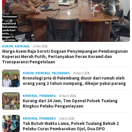
HUKUM
,
KRIMINAL
12 Mei 2026
Warga Asem Raja Soroti Dugaan Penyimpangan Pembangunan
Koperasi Merah Putih, Pertanyakan Peran Koramil dan
Transparansi Pengelolaan
HUKUM
,
KRIMINAL
,
PALEMBANG
10 April 2026
Kronologi pria di Palembang diusir dari rumah oleh
orang yang 2 tahun numpang, dikejar pakai parang
KRIMINAL
,
PERAWANG
10 April 2026
Kurang dari 24 Jam, Tim Opsnal Polsek Tualang
Ringkus Pelaku Penganiayaan
KRIMINAL
,
PERAWANG
2 April 2026
Tak Butuh Waktu Lama, Polsek Tualang Bekuk 2
Pelaku Curas Pembacokan Ojol, Dua DPO