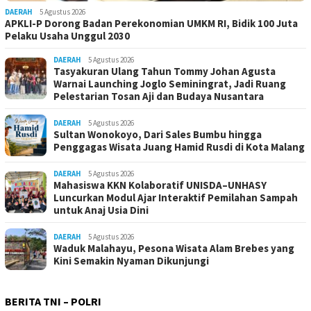
DAERAH
5 Agustus 2026
APKLI-P Dorong Badan Perekonomian UMKM RI, Bidik 100 Juta
Pelaku Usaha Unggul 2030
DAERAH
5 Agustus 2026
Tasyakuran Ulang Tahun Tommy Johan Agusta
Warnai Launching Joglo Seminingrat, Jadi Ruang
Pelestarian Tosan Aji dan Budaya Nusantara
DAERAH
5 Agustus 2026
Sultan Wonokoyo, Dari Sales Bumbu hingga
Penggagas Wisata Juang Hamid Rusdi di Kota Malang
DAERAH
5 Agustus 2026
Mahasiswa KKN Kolaboratif UNISDA–UNHASY
Luncurkan Modul Ajar Interaktif Pemilahan Sampah
untuk Anaj Usia Dini
DAERAH
5 Agustus 2026
Waduk Malahayu, Pesona Wisata Alam Brebes yang
Kini Semakin Nyaman Dikunjungi
BERITA TNI – POLRI