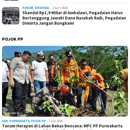
HUKUM
,
KRIMINAL
2 April 2026
Skandal Rp1,9 Miliar di Ambalawi, Pegadaian Harus
Bertanggung Jawab! Dana Nasabah Raib, Pegadaian
Diminta Jangan Bungkam!
POJOK PP
KAB. PURWAKARTA
,
POJOK PP
7 Juni 2026
Tanam Harapan di Lahan Bekas Bencana: MPC PP Purwakarta