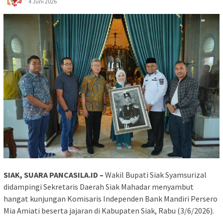
4 Juni 2026
SIAK, SUARA PANCASILA.ID –
Wakil Bupati Siak Syamsurizal
didampingi Sekretaris Daerah Siak Mahadar menyambut
hangat kunjungan Komisaris Independen Bank Mandiri Persero
Mia Amiati beserta jajaran di Kabupaten Siak, Rabu (3/6/2026).