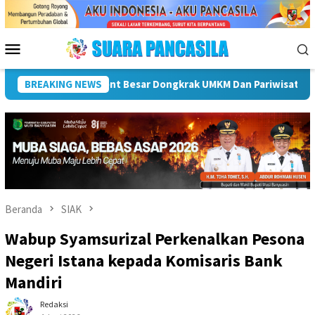
Loncat
ke
konten
Menu
Mobile
Plt Bupati Hendri Dukung Percepatan Penyaluran DAK Fisik 
BREAKING NEWS
Beranda
SIAK
Wabup Syamsurizal Perkenalkan Pesona
Negeri Istana kepada Komisaris Bank
Mandiri
Redaksi