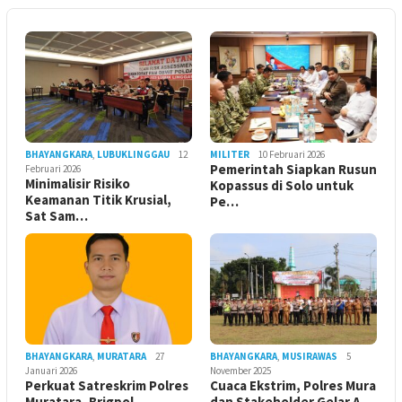
BHAYANGKARA
,
LUBUKLINGGAU
12
MILITER
10 Februari 2026
Pemerintah Siapkan Rusun
Februari 2026
Minimalisir Risiko
Kopassus di Solo untuk
Keamanan Titik Krusial,
Pe…
Sat Sam…
BHAYANGKARA
,
MURATARA
27
BHAYANGKARA
,
MUSIRAWAS
5
Januari 2026
November 2025
Perkuat Satreskrim Polres
Cuaca Ekstrim, Polres Mura
Muratara, Brigpol
dan Stakeholder Gelar A…