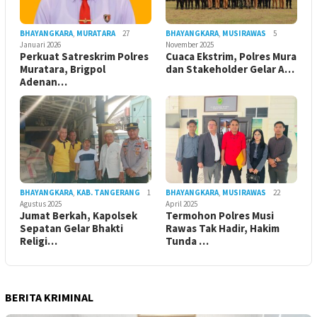
BHAYANGKARA
,
MURATARA
27
BHAYANGKARA
,
MUSIRAWAS
5
Januari 2026
November 2025
Perkuat Satreskrim Polres
Cuaca Ekstrim, Polres Mura
Muratara, Brigpol
dan Stakeholder Gelar A…
Adenan…
BHAYANGKARA
,
KAB. TANGERANG
1
BHAYANGKARA
,
MUSIRAWAS
22
Agustus 2025
April 2025
Jumat Berkah, Kapolsek
Termohon Polres Musi
Sepatan Gelar Bhakti
Rawas Tak Hadir, Hakim
Religi…
Tunda …
BERITA KRIMINAL