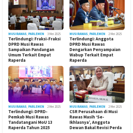
MUSIRAWAS
,
PARLEMEN
3 Mei 2025
MUSIRAWAS
,
PARLEMEN
2 Mei 2025
Terlindungi: Fraksi-Fraksi
Terlindungi: Anggota
DPRD Musi Rawas
DPRD Musi Rawas
Sampaikan Pandangan
Dengarkan Penyampaian
Umum Terkait Empat
Wabup Terkait Empat
Raperda
Raperda
MUSIRAWAS
,
PARLEMEN
2 Mei 2025
MUSIRAWAS
,
PARLEMEN
2 Mei 2025
Terlindungi: DPRD-
CSR Perusahaan di Musi
Pemkab Musi Rawas
Rawas Masih ‘Se-
Tandatangani MoU 13
Ikhlasnya’, Anggota
Raperda Tahun 2025
Dewan Bakal Revisi Perda ‎