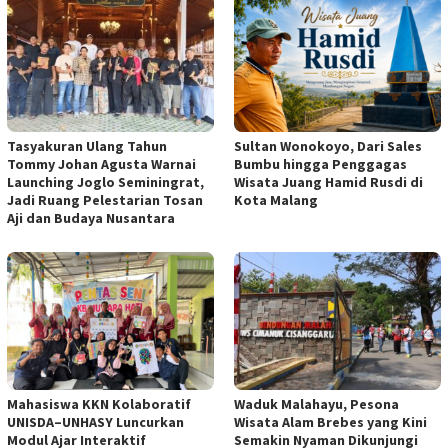
Tasyakuran Ulang Tahun
Sultan Wonokoyo, Dari Sales
Tommy Johan Agusta Warnai
Bumbu hingga Penggagas
Launching Joglo Seminingrat,
Wisata Juang Hamid Rusdi di
Jadi Ruang Pelestarian Tosan
Kota Malang
Aji dan Budaya Nusantara
Mahasiswa KKN Kolaboratif
Waduk Malahayu, Pesona
UNISDA–UNHASY Luncurkan
Wisata Alam Brebes yang Kini
Modul Ajar Interaktif
Semakin Nyaman Dikunjungi