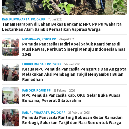
KAB. PURWAKARTA
,
POJOK PP
7 Juni 2026
Tanam Harapan di Lahan Bekas Bencana: MPC PP Purwakarta
Lestarikan Alam Sambil Perhatikan Aspirasi Warga
MUSIRAWAS
,
POJOK PP
29 April 2026
Pemuda Pancasila Hadiri Apel Sabuk Kamtibmas di
Musi Rawas, Perkuat Sinergi Menuju Indonesia Emas
2045
LUBUKLINGGAU
,
POJOK PP
5 Maret 2026
Ketua MPC Pemuda Pancasila Pengurus Dan Anggota
Melakukan Aksi Pembagian Takjil Menyambut Bulan
Ramadhan
KAB OKU
,
POJOK PP
28 Februari 2026
MPC Pemuda Pancasila Kab. OKU Gelar Buka Puasa
Bersama, Pererat Silaturahmi
KAB. PURWAKARTA
,
POJOK PP
28 Februari 2026
Pemuda Pancasila Ranting Bobosan Gelar Ramadan
Berbagi, Salurkan Takjil dan Nasi Box untuk Warga