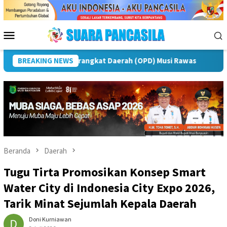
Loncat
ke
konten
Menu
Mobile
Peringatan IPeKB Ke-19, Plt Bupati Rejang Lebong: Penyuluh K
BREAKING NEWS
Beranda
Daerah
Tugu Tirta Promosikan Konsep Smart
Water City di Indonesia City Expo 2026,
Tarik Minat Sejumlah Kepala Daerah
Doni Kurniawan