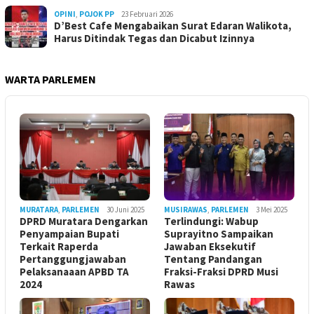
OPINI
,
POJOK PP
23 Februari 2026
D’Best Cafe Mengabaikan Surat Edaran Walikota,
Harus Ditindak Tegas dan Dicabut Izinnya
WARTA PARLEMEN
MURATARA
,
PARLEMEN
30 Juni 2025
MUSIRAWAS
,
PARLEMEN
3 Mei 2025
DPRD Muratara Dengarkan
Terlindungi: Wabup
Penyampaian Bupati
Suprayitno Sampaikan
Terkait Raperda
Jawaban Eksekutif
Pertanggungjawaban
Tentang Pandangan
Pelaksanaaan APBD TA
Fraksi-Fraksi DPRD Musi
2024
Rawas