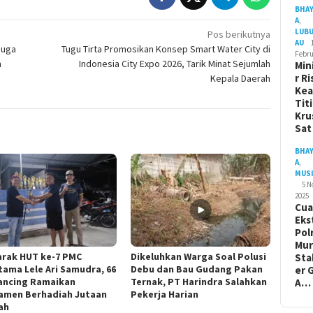
BHA
A
,
LUB
Pos berikutnya
AU
duga
Tugu Tirta Promosikan Konsep Smart Water City di
Febru
m
Indonesia City Expo 2026, Tarik Minat Sejumlah
Min
r Ri
Kepala Daerah
Ke
Tit
Kru
Sa
BHA
A
,
MUS
5 
2025
Cua
Eks
Pol
Mur
rak HUT ke-7 PMC
Dikeluhkan Warga Soal Polusi
Sta
tama Lele Ari Samudra, 66
Debu dan Bau Gudang Pakan
er 
ncing Ramaikan
Ternak, PT Harindra Salahkan
A…
amen Berhadiah Jutaan
Pekerja Harian
ah