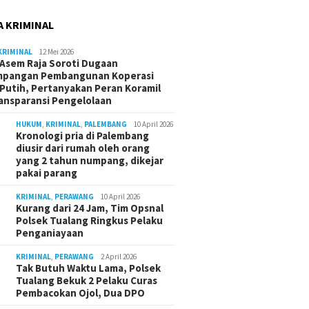
A KRIMINAL
KRIMINAL
12 Mei 2026
Asem Raja Soroti Dugaan
mpangan Pembangunan Koperasi
Putih, Pertanyakan Peran Koramil
ansparansi Pengelolaan
HUKUM
,
KRIMINAL
,
PALEMBANG
10 April 2026
Kronologi pria di Palembang
diusir dari rumah oleh orang
yang 2 tahun numpang, dikejar
pakai parang
KRIMINAL
,
PERAWANG
10 April 2026
Kurang dari 24 Jam, Tim Opsnal
Polsek Tualang Ringkus Pelaku
Penganiayaan
KRIMINAL
,
PERAWANG
2 April 2026
Tak Butuh Waktu Lama, Polsek
Tualang Bekuk 2 Pelaku Curas
Pembacokan Ojol, Dua DPO