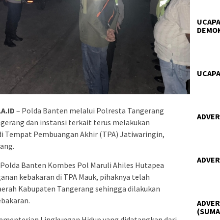
UCAPA
DEMO
UCAPA
A.ID
– Polda Banten melalui Polresta Tangerang
ADVER
rang dan instansi terkait terus melakukan
di Tempat Pembuangan Akhir (TPA) Jatiwaringin,
ang.
ADVER
olda Banten Kombes Pol Maruli Ahiles Hutapea
an kebakaran di TPA Mauk, pihaknya telah
aerah Kabupaten Tangerang sehingga dilakukan
bakaran.
ADVER
(SUMA
ementerian Lingkungan Hidup yang didatangkan dari