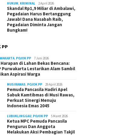
HUKUM
,
KRIMINAL
2 April 2026
Skandal Rp1,9 Miliar di Ambalawi,
Pegadaian Harus Bertanggung
Jawab! Dana Nasabah Raib,
Pegadaian Diminta Jangan
Bungkam!
 PP
RWAKARTA
,
POJOK PP
7 Juni 2026
Harapan di Lahan Bekas Bencana:
 Purwakarta Lestarikan Alam Sambil
ikan Aspirasi Warga
MUSIRAWAS
,
POJOK PP
29 April 2026
Pemuda Pancasila Hadiri Apel
Sabuk Kamtibmas di Musi Rawas,
Perkuat Sinergi Menuju
Indonesia Emas 2045
LUBUKLINGGAU
,
POJOK PP
5 Maret 2026
Ketua MPC Pemuda Pancasila
Pengurus Dan Anggota
Melakukan Aksi Pembagian Takjil