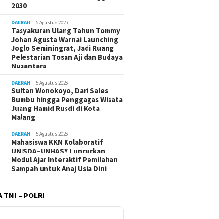
2030
DAERAH
5 Agustus 2026
Tasyakuran Ulang Tahun Tommy
Johan Agusta Warnai Launching
Joglo Seminingrat, Jadi Ruang
Pelestarian Tosan Aji dan Budaya
Nusantara
DAERAH
5 Agustus 2026
Sultan Wonokoyo, Dari Sales
Bumbu hingga Penggagas Wisata
Juang Hamid Rusdi di Kota
Malang
DAERAH
5 Agustus 2026
Mahasiswa KKN Kolaboratif
UNISDA–UNHASY Luncurkan
Modul Ajar Interaktif Pemilahan
Sampah untuk Anaj Usia Dini
 TNI – POLRI