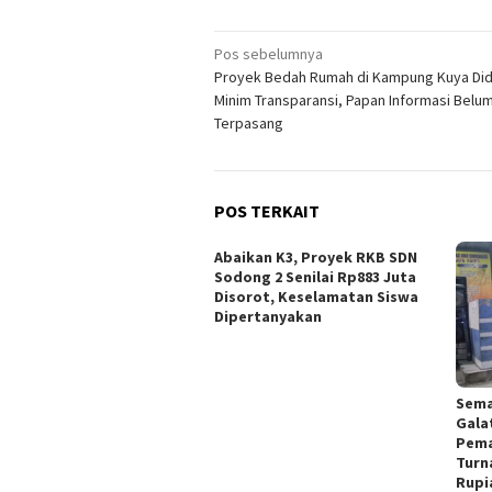
Navigasi
Pos sebelumnya
Proyek Bedah Rumah di Kampung Kuya Di
pos
Minim Transparansi, Papan Informasi Belu
Terpasang
POS TERKAIT
Abaikan K3, Proyek RKB SDN
Sodong 2 Senilai Rp883 Juta
Disorot, Keselamatan Siswa
Dipertanyakan
Sema
Gala
Pema
Turn
Rupi