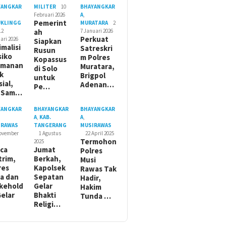
YANGKAR
MILITER
10
BHAYANGKAR
Februari 2026
A
,
Pemerint
UKLINGG
MURATARA
2
12
ah
7 Januari 2026
Perkuat
ari 2026
Siapkan
imalisi
Satreskri
Rusun
siko
m Polres
Kopassus
amanan
Muratara,
di Solo
ik
Brigpol
untuk
sial,
Adenan…
Pe…
t Sam…
YANGKAR
BHAYANGKAR
BHAYANGKAR
A
,
KAB.
A
,
IRAWAS
TANGERANG
MUSIRAWAS
November
1 Agustus
22 April 2025
Termohon
2025
ca
Jumat
Polres
trim,
Berkah,
Musi
res
Kapolsek
Rawas Tak
a dan
Sepatan
Hadir,
kehold
Gelar
Hakim
Gelar
Bhakti
Tunda …
Religi…