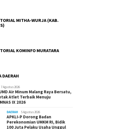
TORIAL MITHA-WURJA (KAB.
S)
TORIAL KOMINFO MURATARA
A DAERAH
7 Agustus 2026
UMD Air Minum Malang Raya Bersatu,
etak Atlet Terbaik Menuju
MNAS IX 2026
DAERAH
5 Agustus 2026
APKLI-P Dorong Badan
Perekonomian UMKM RI, Bidik
100 Juta Pelaku Usaha Unggul