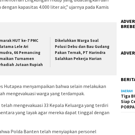
dengan kapasitas 4.000 liter air,” ujarnya pada Kamis
ADVER
BREBE
marak HUT ke-7 PMC
Dikeluhkan Warga Soal
latama Lele Ari
Polusi Debu dan Bau Gudang
ADVER
mudra, 66 Pemancing
Pakan Ternak, PT Harindra
maikan Turnamen
Salahkan Pekerja Harian
rhadiah Jutaan Rupiah
BERIT
iles Hutapea menyampaikan bahwa selain melakukan
DAERAH
lah mengevakuasi warga yang terdampak.
Tiga B
Siap C
telah mengevakuasi 33 Kepala Keluarga yang terdiri
PORPA
mentara yang layak agar mereka dapat tinggal dengan
hwa Polda Banten telah menyiapkan personel