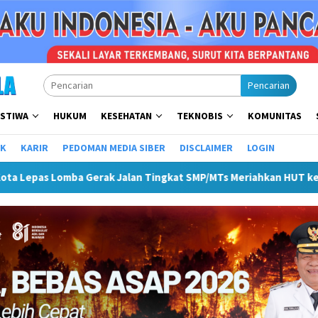
Pencarian
ISTIWA
HUKUM
KESEHATAN
TEKNOBIS
KOMUNITAS
IK
KARIR
PEDOMAN MEDIA SIBER
DISCLAIMER
LOGIN
ak Jalan Tingkat SMP/MTs Meriahkan HUT ke-81 RI
Pemkot 