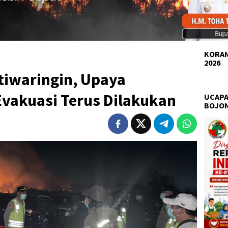
KORAN
2026
tiwaringin, Upaya
akuasi Terus Dilakukan
UCAPA
BOJO