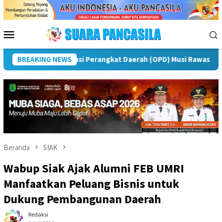
Loncat
ke
konten
Menu
Mobile
Puncak Peringatan IPeKB Ke-19, Plt Bupati Rejang Lebong: 
BREAKING NEWS
Beranda
SIAK
Wabup Siak Ajak Alumni FEB UMRI
Manfaatkan Peluang Bisnis untuk
Dukung Pembangunan Daerah
Redaksi