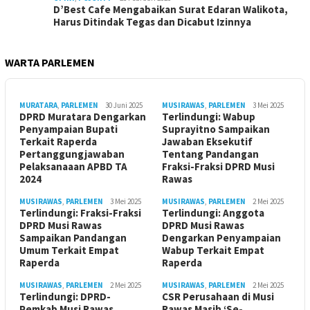
D’Best Cafe Mengabaikan Surat Edaran Walikota,
Harus Ditindak Tegas dan Dicabut Izinnya
WARTA PARLEMEN
MURATARA
,
PARLEMEN
30 Juni 2025
MUSIRAWAS
,
PARLEMEN
3 Mei 2025
DPRD Muratara Dengarkan
Terlindungi: Wabup
Penyampaian Bupati
Suprayitno Sampaikan
Terkait Raperda
Jawaban Eksekutif
Pertanggungjawaban
Tentang Pandangan
Pelaksanaaan APBD TA
Fraksi-Fraksi DPRD Musi
2024
Rawas
MUSIRAWAS
,
PARLEMEN
3 Mei 2025
MUSIRAWAS
,
PARLEMEN
2 Mei 2025
Terlindungi: Fraksi-Fraksi
Terlindungi: Anggota
DPRD Musi Rawas
DPRD Musi Rawas
Sampaikan Pandangan
Dengarkan Penyampaian
Umum Terkait Empat
Wabup Terkait Empat
Raperda
Raperda
MUSIRAWAS
,
PARLEMEN
2 Mei 2025
MUSIRAWAS
,
PARLEMEN
2 Mei 2025
Terlindungi: DPRD-
CSR Perusahaan di Musi
Pemkab Musi Rawas
Rawas Masih ‘Se-