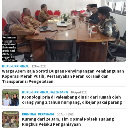
HUKUM
,
KRIMINAL
12 Mei 2026
Warga Asem Raja Soroti Dugaan Penyimpangan Pembangunan
Koperasi Merah Putih, Pertanyakan Peran Koramil dan
Transparansi Pengelolaan
HUKUM
,
KRIMINAL
,
PALEMBANG
10 April 2026
Kronologi pria di Palembang diusir dari rumah oleh
orang yang 2 tahun numpang, dikejar pakai parang
KRIMINAL
,
PERAWANG
10 April 2026
Kurang dari 24 Jam, Tim Opsnal Polsek Tualang
Ringkus Pelaku Penganiayaan