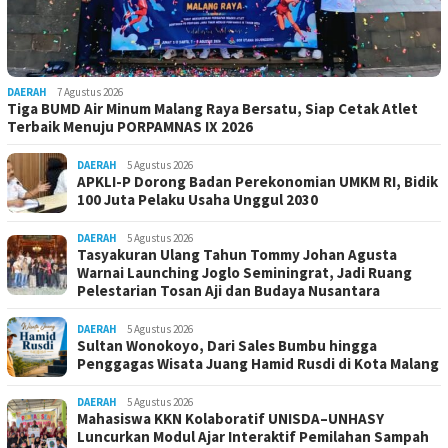
DAERAH
7 Agustus 2026
Tiga BUMD Air Minum Malang Raya Bersatu, Siap Cetak Atlet
Terbaik Menuju PORPAMNAS IX 2026
DAERAH
5 Agustus 2026
APKLI-P Dorong Badan Perekonomian UMKM RI, Bidik
100 Juta Pelaku Usaha Unggul 2030
DAERAH
5 Agustus 2026
Tasyakuran Ulang Tahun Tommy Johan Agusta
Warnai Launching Joglo Seminingrat, Jadi Ruang
Pelestarian Tosan Aji dan Budaya Nusantara
DAERAH
5 Agustus 2026
Sultan Wonokoyo, Dari Sales Bumbu hingga
Penggagas Wisata Juang Hamid Rusdi di Kota Malang
DAERAH
5 Agustus 2026
Mahasiswa KKN Kolaboratif UNISDA–UNHASY
Luncurkan Modul Ajar Interaktif Pemilahan Sampah