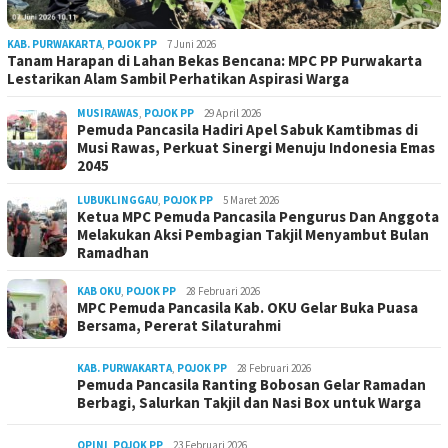
KAB. PURWAKARTA
,
POJOK PP
7 Juni 2026
Tanam Harapan di Lahan Bekas Bencana: MPC PP Purwakarta
Lestarikan Alam Sambil Perhatikan Aspirasi Warga
MUSIRAWAS
,
POJOK PP
29 April 2026
Pemuda Pancasila Hadiri Apel Sabuk Kamtibmas di
Musi Rawas, Perkuat Sinergi Menuju Indonesia Emas
2045
LUBUKLINGGAU
,
POJOK PP
5 Maret 2026
Ketua MPC Pemuda Pancasila Pengurus Dan Anggota
Melakukan Aksi Pembagian Takjil Menyambut Bulan
Ramadhan
KAB OKU
,
POJOK PP
28 Februari 2026
MPC Pemuda Pancasila Kab. OKU Gelar Buka Puasa
Bersama, Pererat Silaturahmi
KAB. PURWAKARTA
,
POJOK PP
28 Februari 2026
Pemuda Pancasila Ranting Bobosan Gelar Ramadan
Berbagi, Salurkan Takjil dan Nasi Box untuk Warga
OPINI
,
POJOK PP
23 Februari 2026