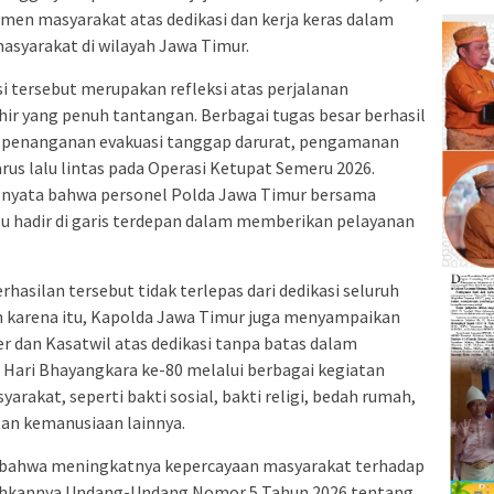
emen masyarakat atas dedikasi dan kerja keras dalam
syarakat di wilayah Jawa Timur.
 tersebut merupakan refleksi atas perjalanan
ir yang penuh tantangan. Berbagai tugas besar berhasil
ri penanganan evakuasi tanggap darurat, pengamanan
arus lalu lintas pada Operasi Ketupat Semeru 2026.
i nyata bahwa personel Polda Jawa Timur bersama
u hadir di garis terdepan dalam memberikan pelayanan
hasilan tersebut tidak terlepas dari dedikasi seluruh
eh karena itu, Kapolda Jawa Timur juga menyampaikan
 dan Kasatwil atas dedikasi tanpa batas dalam
Hari Bhayangkara ke-80 melalui berbagai kegiatan
rakat, seperti bakti sosial, bakti religi, bedah rumah,
tan kemanusiaan lainnya.
 bahwa meningkatnya kepercayaan masyarakat terhadap
disahkannya Undang-Undang Nomor 5 Tahun 2026 tentang