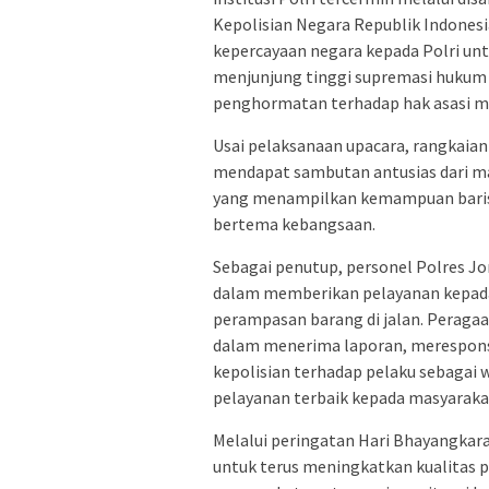
Kepolisian Negara Republik Indonesi
kepercayaan negara kepada Polri unt
menjunjung tinggi supremasi hukum y
penghormatan terhadap hak asasi m
Usai pelaksanaan upacara, rangkaian
mendapat sambutan antusias dari mas
yang menampilkan kemampuan baris-b
bertema kebangsaan.
Sebagai penutup, personel Polres J
dalam memberikan pelayanan kepada
perampasan barang di jalan. Perag
dalam menerima laporan, merespons 
kepolisian terhadap pelaku sebagai
pelayanan terbaik kepada masyaraka
Melalui peringatan Hari Bhayangka
untuk terus meningkatkan kualitas 