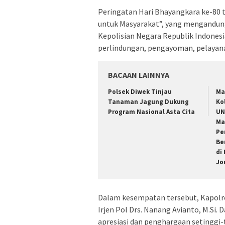
Peringatan Hari Bhayangkara ke-80 
untuk Masyarakat”, yang mengandun
Kepolisian Negara Republik Indones
perlindungan, pengayoman, pelayana
BACAAN LAINNYA
Polsek Diwek Tinjau
Ma
Tanaman Jagung Dukung
Ko
Program Nasional Asta Cita
UN
Ma
Pe
Be
di
Jo
Dalam kesempatan tersebut, Kapol
Irjen Pol Drs. Nanang Avianto, M.S
apresiasi dan penghargaan setinggi-