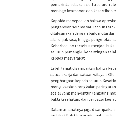
pemerintah daerah, serta seluruh el
menjaga keamanan dan ketertiban ma
Kapolda menegaskan bahwa apresiasi
pengabdian selama satu tahun terakh
dilaksanakan dengan baik, mulai da
aksi unjuk rasa, hingga pengelolaan 
Keberhasilan tersebut menjadi bukt
seluruh pemangku kepentingan selal
kepada masyarakat.
Lebih lanjut disampaikan bahwa keber
satuan kerja dan satuan wilayah. Ol
penghargaan kepada seluruh Kasatker
menyukseskan rangkaian peringatan 
sosial yang menyentuh langsung masya
bakti kesehatan, dan berbagai kegia
Dalam amanatnya juga disampaikan
institusi Polri tercermin melalui 