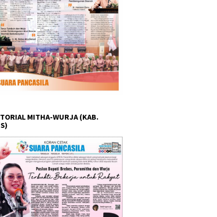
TORIAL MITHA-WURJA (KAB.
S)