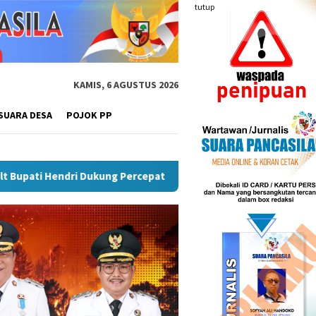
tutup
KAMIS, 6 AGUSTUS 2026
SUARA DESA
POJOK PP
n Dana Desa Di Rejang Lebong
Plt Bupati Rejang Lebong