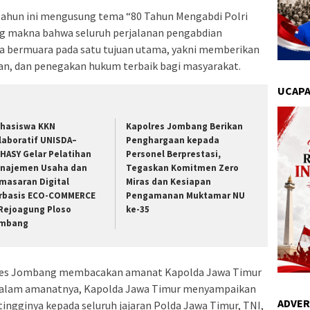
tahun ini mengusung tema “80 Tahun Mengabdi Polri
g makna bahwa seluruh perjalanan pengabdian
ia bermuara pada satu tujuan utama, yakni memberikan
n, dan penegakan hukum terbaik bagi masyarakat.
UCAPA
hasiswa KKN
Kapolres Jombang Berikan
laboratif UNISDA–
Penghargaan kepada
HASY Gelar Pelatihan
Personel Berprestasi,
najemen Usaha dan
Tegaskan Komitmen Zero
masaran Digital
Miras dan Kesiapan
rbasis ECO-COMMERCE
Pengamanan Muktamar NU
 Rejoagung Ploso
ke-35
mbang
res Jombang membacakan amanat Kapolda Jawa Timur
i. Dalam amanatnya, Kapolda Jawa Timur menyampaikan
ADVER
tingginya kepada seluruh jajaran Polda Jawa Timur, TNI,