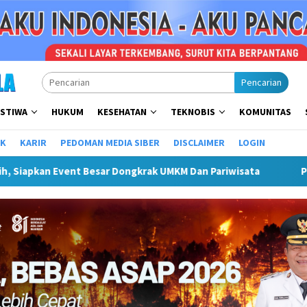
Pencarian
ISTIWA
HUKUM
KESEHATAN
TEKNOBIS
KOMUNITAS
IK
KARIR
PEDOMAN MEDIA SIBER
DISCLAIMER
LOGIN
Plt Bupati Hendri Dukung Percepatan Penyaluran DAK Fisik Da