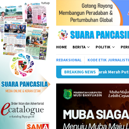
Loncat
tutup
ke
konten
HOME
BERITA
POLITIK
PER
REDAKSIONAL
KODE ETIK JURNALIST
Putih, Siapkan Event Besar Dongkrak UMKM Dan Pariwisata
BREAKING NEWS