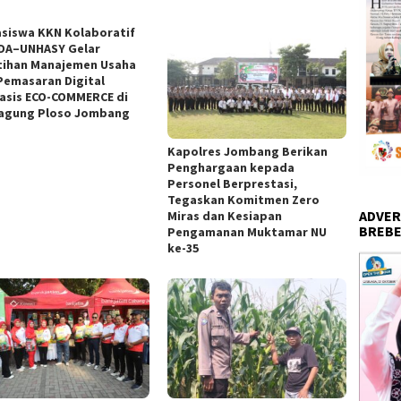
siswa KKN Kolaboratif
DA–UNHASY Gelar
tihan Manajemen Usaha
Pemasaran Digital
asis ECO-COMMERCE di
agung Ploso Jombang
Kapolres Jombang Berikan
Penghargaan kepada
Personel Berprestasi,
Tegaskan Komitmen Zero
ADVER
Miras dan Kesiapan
BREBE
Pengamanan Muktamar NU
ke-35