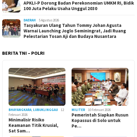
APKLI-P Dorong Badan Perekonomian UMKM RI, Bidik
100 Juta Pelaku Usaha Unggul 2030
DAERAH
5 Agustus 2026
Tasyakuran Ulang Tahun Tommy Johan Agusta
Warnai Launching Joglo Seminingrat, Jadi Ruang
Pelestarian Tosan Aji dan Budaya Nusantara
BERITA TNI – POLRI
BHAYANGKARA
,
LUBUKLINGGAU
12
MILITER
10 Februari 2026
Pemerintah Siapkan Rusun
Februari 2026
Minimalisir Risiko
Kopassus di Solo untuk
Keamanan Titik Krusial,
Pe…
Sat Sam…