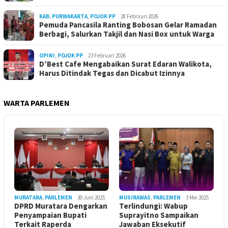
KAB. PURWAKARTA
,
POJOK PP
28 Februari 2026
Pemuda Pancasila Ranting Bobosan Gelar Ramadan
Berbagi, Salurkan Takjil dan Nasi Box untuk Warga
OPINI
,
POJOK PP
23 Februari 2026
D’Best Cafe Mengabaikan Surat Edaran Walikota,
Harus Ditindak Tegas dan Dicabut Izinnya
WARTA PARLEMEN
MURATARA
,
PARLEMEN
30 Juni 2025
MUSIRAWAS
,
PARLEMEN
3 Mei 2025
DPRD Muratara Dengarkan
Terlindungi: Wabup
Penyampaian Bupati
Suprayitno Sampaikan
Terkait Raperda
Jawaban Eksekutif