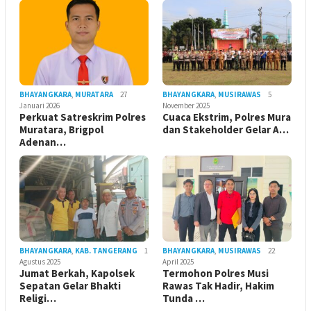
BHAYANGKARA
,
MURATARA
27
BHAYANGKARA
,
MUSIRAWAS
5
Januari 2026
November 2025
Perkuat Satreskrim Polres
Cuaca Ekstrim, Polres Mura
Muratara, Brigpol
dan Stakeholder Gelar A…
Adenan…
BHAYANGKARA
,
KAB. TANGERANG
1
BHAYANGKARA
,
MUSIRAWAS
22
Agustus 2025
April 2025
Jumat Berkah, Kapolsek
Termohon Polres Musi
Sepatan Gelar Bhakti
Rawas Tak Hadir, Hakim
Religi…
Tunda …