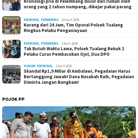
Kronologi pria di Palembang diusir dari rumah oleh
orang yang 2 tahun numpang, dikejar pakai parang
KRIMINAL
,
PERAWANG
10 April 2026
Kurang dari 24 Jam, Tim Opsnal Polsek Tualang
Ringkus Pelaku Penganiayaan
KRIMINAL
,
PERAWANG
2 April 2026
Tak Butuh Waktu Lama, Polsek Tualang Bekuk 2
Pelaku Curas Pembacokan Ojol, Dua DPO
HUKUM
,
KRIMINAL
2 April 2026
Skandal Rp1,9 Miliar di Ambalawi, Pegadaian Harus
Bertanggung Jawab! Dana Nasabah Raib, Pegadaian
Diminta Jangan Bungkam!
POJOK PP