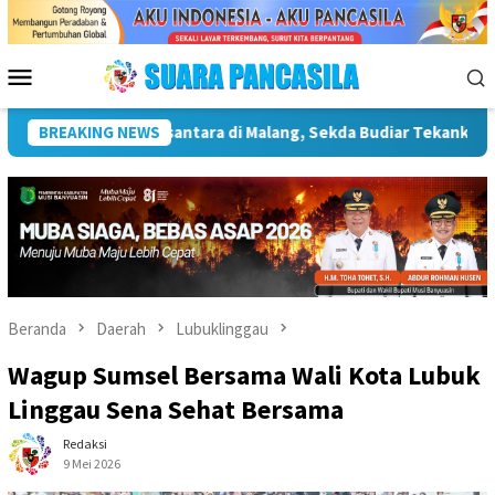
Loncat
ke
konten
Menu
Mobile
frastruktur Kebudayaan
BREAKING NEWS
Wakil Wali Kota Lepas Lomba Ge
Beranda
Daerah
Lubuklinggau
Wagup Sumsel Bersama Wali Kota Lubuk
Linggau Sena Sehat Bersama
Redaksi
9 Mei 2026