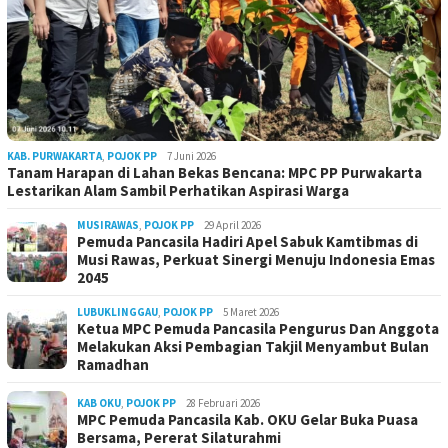
KAB. PURWAKARTA
,
POJOK PP
7 Juni 2026
Tanam Harapan di Lahan Bekas Bencana: MPC PP Purwakarta
Lestarikan Alam Sambil Perhatikan Aspirasi Warga
MUSIRAWAS
,
POJOK PP
29 April 2026
Pemuda Pancasila Hadiri Apel Sabuk Kamtibmas di
Musi Rawas, Perkuat Sinergi Menuju Indonesia Emas
2045
LUBUKLINGGAU
,
POJOK PP
5 Maret 2026
Ketua MPC Pemuda Pancasila Pengurus Dan Anggota
Melakukan Aksi Pembagian Takjil Menyambut Bulan
Ramadhan
KAB OKU
,
POJOK PP
28 Februari 2026
MPC Pemuda Pancasila Kab. OKU Gelar Buka Puasa
Bersama, Pererat Silaturahmi