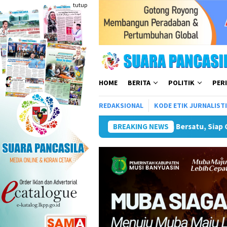
Loncat
tutup
ke
konten
HOME
BERITA
POLITIK
PER
REDAKSIONAL
KODE ETIK JURNALIST
k Atlet Terbaik Menuju PORPAMNAS IX 2026
BREAKING NEWS
Lomba Turname