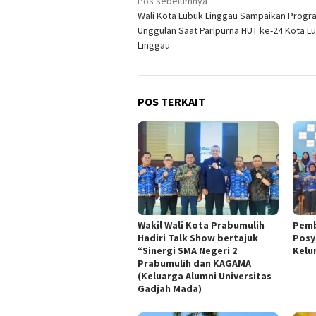
Navigasi
Pos sebelumnya
Wali Kota Lubuk Linggau Sampaikan Progr
pos
Unggulan Saat Paripurna HUT ke-24 Kota L
Linggau
POS TERKAIT
Wakil Wali Kota Prabumulih
Pemb
Hadiri Talk Show bertajuk
Posy
“Sinergi SMA Negeri 2
Kelu
Prabumulih dan KAGAMA
(Keluarga Alumni Universitas
Gadjah Mada)