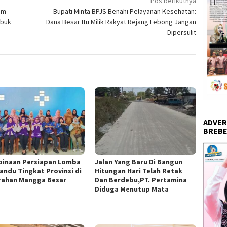
Pos berikutnya
am
Bupati Minta BPJS Benahi Pelayanan Kesehatan:
ubuk
Dana Besar Itu Milik Rakyat Rejang Lebong Jangan
Dipersulit
ADVER
BREBE
inaan Persiapan Lomba
Jalan Yang Baru Di Bangun
andu Tingkat Provinsi di
Hitungan Hari Telah Retak
rahan Mangga Besar
Dan Berdebu,PT. Pertamina
Diduga Menutup Mata