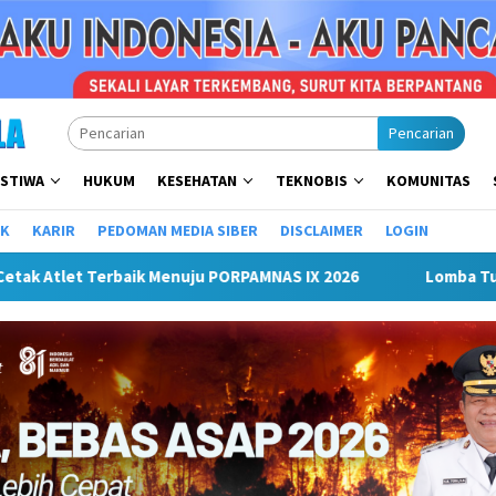
Pencarian
ISTIWA
HUKUM
KESEHATAN
TEKNOBIS
KOMUNITAS
IK
KARIR
PEDOMAN MEDIA SIBER
DISCLAIMER
LOGIN
n Mini Soccer Antar Organisasi Perangkat Daerah (OPD) Musi R