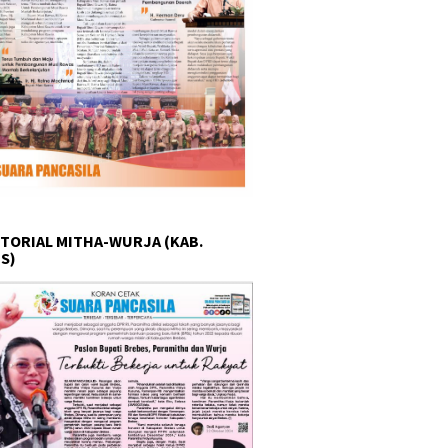
TORIAL MITHA-WURJA (KAB.
S)