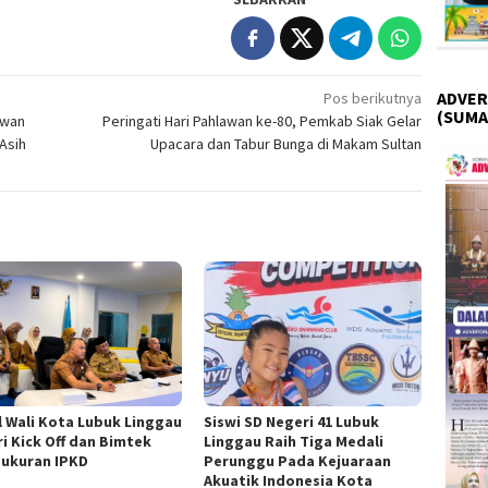
ADVER
Pos berikutnya
(SUMA
awan
Peringati Hari Pahlawan ke-80, Pemkab Siak Gelar
Asih
Upacara dan Tabur Bunga di Makam Sultan
l Wali Kota Lubuk Linggau
Siswi SD Negeri 41 Lubuk
ri Kick Off dan Bimtek
Linggau Raih Tiga Medali
ukuran IPKD
Perunggu Pada Kejuaraan
Akuatik Indonesia Kota