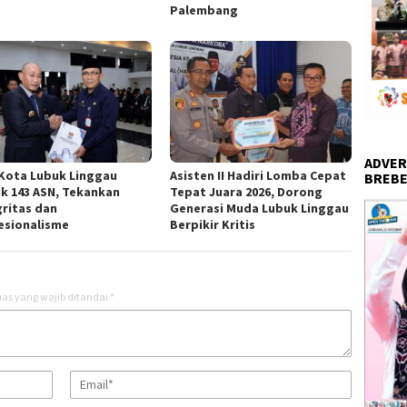
Palembang
ADVER
 Kota Lubuk Linggau
Asisten II Hadiri Lomba Cepat
BREBE
ik 143 ASN, Tekankan
Tepat Juara 2026, Dorong
gritas dan
Generasi Muda Lubuk Linggau
esionalisme
Berpikir Kritis
as yang wajib ditandai
*