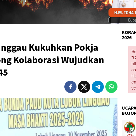
KORAN
2026
Linggau Kukuhkan Pokja
ng Kolaborasi Wujudkan
45
UCAPA
BOJO