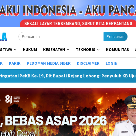
Pencarian
ISTIWA
HUKUM
KESEHATAN
TEKNOBIS
KOMUNITAS
IK
KARIR
PEDOMAN MEDIA SIBER
DISCLAIMER
LOGIN
ati Rejang Lebong: Penyuluh KB Ujung Tombak Pembangunan Kelu