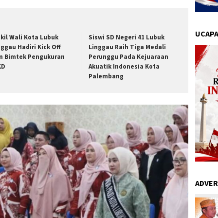
UCAPA
kil Wali Kota Lubuk
Siswi SD Negeri 41 Lubuk
nggau Hadiri Kick Off
Linggau Raih Tiga Medali
n Bimtek Pengukuran
Perunggu Pada Kejuaraan
KD
Akuatik Indonesia Kota
Palembang
ADVER