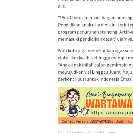
dini.
“PAUD harus menjadi bagian penting
Pendidikan anak usia dini kini terint
program penurunan stunting. Artinya
memasuki pendidikan dasar,” ujarnya.
Wali kota juga menekankan agar sel
cinta, dan kasih, sehingga mampu m
“Anak-anak inilah calon pemimpin mas
mewujudkan visi Linggau Juara, Maju
berkontribusi untuk Indonesia Emas 
Penulis: Diskominfo Lubuk Linggau