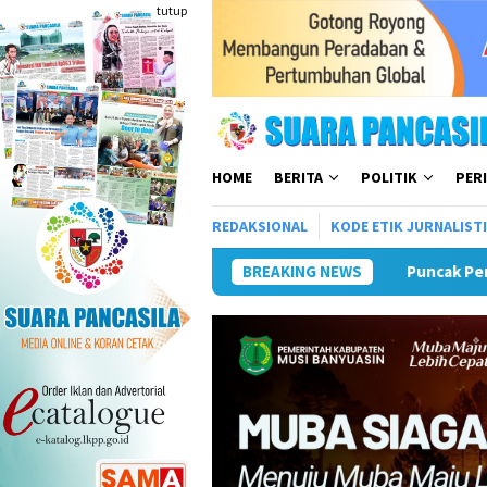
Loncat
tutup
ke
konten
HOME
BERITA
POLITIK
PER
REDAKSIONAL
KODE ETIK JURNALIST
Puncak Peringatan IPeKB Ke-19, Plt Bup
BREAKING NEWS