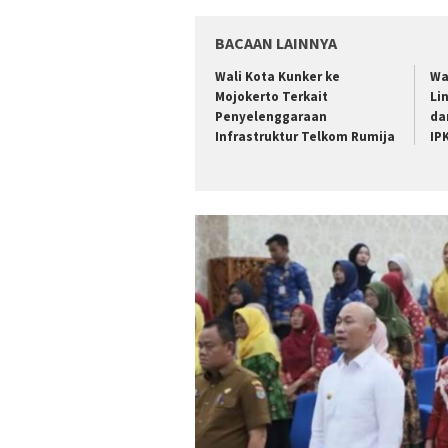
BACAAN LAINNYA
Wali Kota Kunker ke
Wa
Mojokerto Terkait
Li
Penyelenggaraan
da
Infrastruktur Telkom Rumija
IP