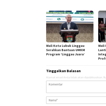
Wali Kota Lubuk Linggau
Wali
Serahkan Bantuan UMKM
Lant
Program ‘Linggau Juara’
Inte
Prof
Tinggalkan Balasan
Alamat email Anda tidak akan dipublikasikan.
Ru