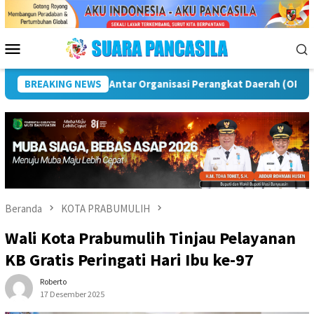
Loncat
ke
konten
Menu
Mobile
BREAKING NEWS
Puncak Peringatan IPeKB Ke-19, Plt Bupati Rejang Lebong
Beranda
KOTA PRABUMULIH
Wali Kota Prabumulih Tinjau Pelayanan
KB Gratis Peringati Hari Ibu ke-97
Roberto
17 Desember 2025