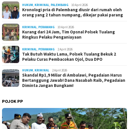
HUKUM
,
KRIMINAL
,
PALEMBANG
10 April 2026
Kronologi pria di Palembang diusir dari rumah oleh
orang yang 2 tahun numpang, dikejar pakai parang
KRIMINAL
,
PERAWANG
10 April 2026
Kurang dari 24 Jam, Tim Opsnal Polsek Tualang
Ringkus Pelaku Penganiayaan
KRIMINAL
,
PERAWANG
2 April 2026
Tak Butuh Waktu Lama, Polsek Tualang Bekuk 2
Pelaku Curas Pembacokan Ojol, Dua DPO
HUKUM
,
KRIMINAL
2 April 2026
Skandal Rp1,9 Miliar di Ambalawi, Pegadaian Harus
Bertanggung Jawab! Dana Nasabah Raib, Pegadaian
Diminta Jangan Bungkam!
POJOK PP