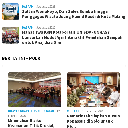
DAERAH
5 Agustus 2026
Sultan Wonokoyo, Dari Sales Bumbu hingga
Penggagas Wisata Juang Hamid Rusdi di Kota Malang
DAERAH
5 Agustus 2026
Mahasiswa KKN Kolaboratif UNISDA–UNHASY
Luncurkan Modul Ajar Interaktif Pemilahan Sampah
untuk Anaj Usia Dini
BERITA TNI – POLRI
BHAYANGKARA
,
LUBUKLINGGAU
12
MILITER
10 Februari 2026
Pemerintah Siapkan Rusun
Februari 2026
Minimalisir Risiko
Kopassus di Solo untuk
Keamanan Titik Krusial,
Pe…