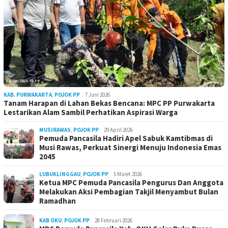
KAB. PURWAKARTA
,
POJOK PP
7 Juni 2026
Tanam Harapan di Lahan Bekas Bencana: MPC PP Purwakarta
Lestarikan Alam Sambil Perhatikan Aspirasi Warga
MUSIRAWAS
,
POJOK PP
29 April 2026
Pemuda Pancasila Hadiri Apel Sabuk Kamtibmas di
Musi Rawas, Perkuat Sinergi Menuju Indonesia Emas
2045
LUBUKLINGGAU
,
POJOK PP
5 Maret 2026
Ketua MPC Pemuda Pancasila Pengurus Dan Anggota
Melakukan Aksi Pembagian Takjil Menyambut Bulan
Ramadhan
KAB OKU
,
POJOK PP
28 Februari 2026