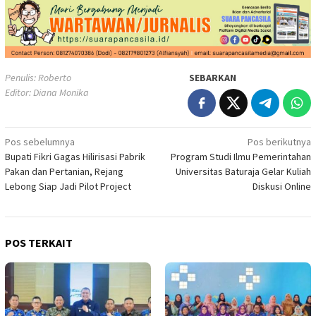
Penulis: Roberto
SEBARKAN
Editor: Diana Monika
Navigasi
Pos sebelumnya
Pos berikutnya
Bupati Fikri Gagas Hilirisasi Pabrik
Program Studi Ilmu Pemerintahan
pos
Pakan dan Pertanian, Rejang
Universitas Baturaja Gelar Kuliah
Lebong Siap Jadi Pilot Project
Diskusi Online
POS TERKAIT