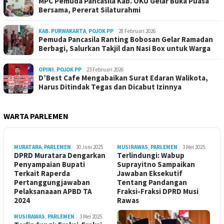
MPC Pemuda Pancasila Kab. OKU Gelar Buka Puasa
Bersama, Pererat Silaturahmi
KAB. PURWAKARTA
,
POJOK PP
28 Februari 2026
Pemuda Pancasila Ranting Bobosan Gelar Ramadan
Berbagi, Salurkan Takjil dan Nasi Box untuk Warga
OPINI
,
POJOK PP
23 Februari 2026
D’Best Cafe Mengabaikan Surat Edaran Walikota,
Harus Ditindak Tegas dan Dicabut Izinnya
WARTA PARLEMEN
MURATARA
,
PARLEMEN
30 Juni 2025
MUSIRAWAS
,
PARLEMEN
3 Mei 2025
DPRD Muratara Dengarkan
Terlindungi: Wabup
Penyampaian Bupati
Suprayitno Sampaikan
Terkait Raperda
Jawaban Eksekutif
Pertanggungjawaban
Tentang Pandangan
Pelaksanaaan APBD TA
Fraksi-Fraksi DPRD Musi
2024
Rawas
MUSIRAWAS
,
PARLEMEN
3 Mei 2025