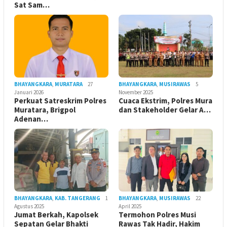
Sat Sam…
BHAYANGKARA
,
MURATARA
27
BHAYANGKARA
,
MUSIRAWAS
5
Januari 2026
November 2025
Perkuat Satreskrim Polres
Cuaca Ekstrim, Polres Mura
Muratara, Brigpol
dan Stakeholder Gelar A…
Adenan…
BHAYANGKARA
,
KAB. TANGERANG
1
BHAYANGKARA
,
MUSIRAWAS
22
Agustus 2025
April 2025
Jumat Berkah, Kapolsek
Termohon Polres Musi
Sepatan Gelar Bhakti
Rawas Tak Hadir, Hakim