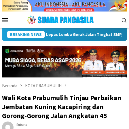
Loncat
ke
konten
Menu
Mobile
Meriahkan HUT ke-81 RI
BREAKING NEWS
Pemkot Lubuk Linggau Sosialisas
Beranda
KOTA PRABUMULIH
Wali Kota Prabumulih Tinjau Perbaikan
Jembatan Kuning Kacapiring dan
Gorong-Gorong Jalan Angkatan 45
Roberto