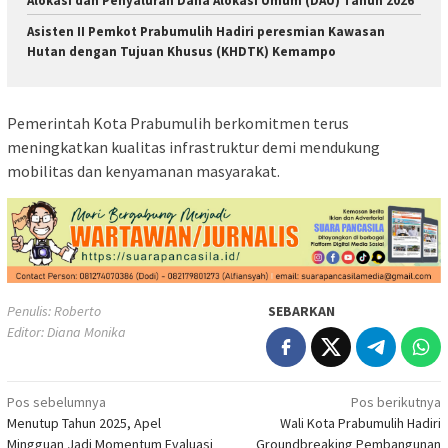
Alokasi dan Penyaluran Dana Alokasi Umum (DAU) Tahun 2026
Asisten II Pemkot Prabumulih Hadiri peresmian Kawasan
Hutan dengan Tujuan Khusus (KHDTK) Kemampo
Pemerintah Kota Prabumulih berkomitmen terus
meningkatkan kualitas infrastruktur demi mendukung
mobilitas dan kenyamanan masyarakat.
Penulis: Roberto
SEBARKAN
Editor: Diana Monika
Navigasi
Pos sebelumnya
Pos berikutnya
Menutup Tahun 2025, Apel
Wali Kota Prabumulih Hadiri
pos
Mingguan Jadi Momentum Evaluasi
Groundbreaking Pembangunan