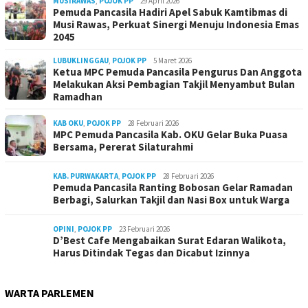
MUSIRAWAS
,
POJOK PP
29 April 2026
Pemuda Pancasila Hadiri Apel Sabuk Kamtibmas di
Musi Rawas, Perkuat Sinergi Menuju Indonesia Emas
2045
LUBUKLINGGAU
,
POJOK PP
5 Maret 2026
Ketua MPC Pemuda Pancasila Pengurus Dan Anggota
Melakukan Aksi Pembagian Takjil Menyambut Bulan
Ramadhan
KAB OKU
,
POJOK PP
28 Februari 2026
MPC Pemuda Pancasila Kab. OKU Gelar Buka Puasa
Bersama, Pererat Silaturahmi
KAB. PURWAKARTA
,
POJOK PP
28 Februari 2026
Pemuda Pancasila Ranting Bobosan Gelar Ramadan
Berbagi, Salurkan Takjil dan Nasi Box untuk Warga
OPINI
,
POJOK PP
23 Februari 2026
D’Best Cafe Mengabaikan Surat Edaran Walikota,
Harus Ditindak Tegas dan Dicabut Izinnya
WARTA PARLEMEN