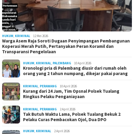
HUKUM
,
KRIMINAL
12 Mei 2026
Warga Asem Raja Soroti Dugaan Penyimpangan Pembangunan
Koperasi Merah Putih, Pertanyakan Peran Koramil dan
Transparansi Pengelolaan
HUKUM
,
KRIMINAL
,
PALEMBANG
10 April 2026
Kronologi pria di Palembang diusir dari rumah oleh
orang yang 2 tahun numpang, dikejar pakai parang
KRIMINAL
,
PERAWANG
10 April 2026
Kurang dari 24 Jam, Tim Opsnal Polsek Tualang
Ringkus Pelaku Penganiayaan
KRIMINAL
,
PERAWANG
2 April 2026
Tak Butuh Waktu Lama, Polsek Tualang Bekuk 2
Pelaku Curas Pembacokan Ojol, Dua DPO
HUKUM
,
KRIMINAL
2 April 2026