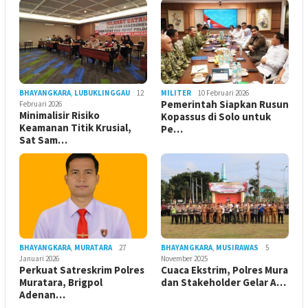
BHAYANGKARA
,
LUBUKLINGGAU
12
MILITER
10 Februari 2026
Pemerintah Siapkan Rusun
Februari 2026
Minimalisir Risiko
Kopassus di Solo untuk
Keamanan Titik Krusial,
Pe…
Sat Sam…
BHAYANGKARA
,
MURATARA
27
BHAYANGKARA
,
MUSIRAWAS
5
Januari 2026
November 2025
Perkuat Satreskrim Polres
Cuaca Ekstrim, Polres Mura
Muratara, Brigpol
dan Stakeholder Gelar A…
Adenan…