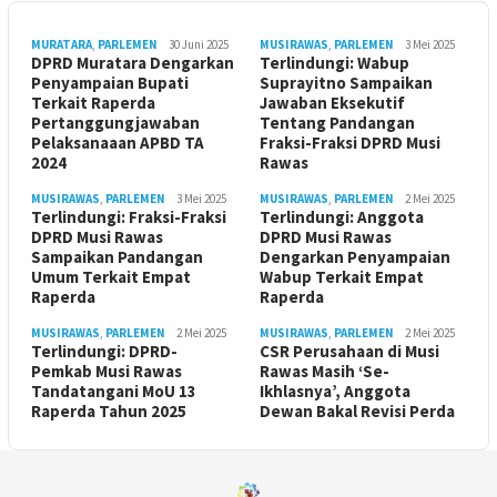
MURATARA
,
PARLEMEN
30 Juni 2025
MUSIRAWAS
,
PARLEMEN
3 Mei 2025
DPRD Muratara Dengarkan
Terlindungi: Wabup
Penyampaian Bupati
Suprayitno Sampaikan
Terkait Raperda
Jawaban Eksekutif
Pertanggungjawaban
Tentang Pandangan
Pelaksanaaan APBD TA
Fraksi-Fraksi DPRD Musi
2024
Rawas
MUSIRAWAS
,
PARLEMEN
3 Mei 2025
MUSIRAWAS
,
PARLEMEN
2 Mei 2025
Terlindungi: Fraksi-Fraksi
Terlindungi: Anggota
DPRD Musi Rawas
DPRD Musi Rawas
Sampaikan Pandangan
Dengarkan Penyampaian
Umum Terkait Empat
Wabup Terkait Empat
Raperda
Raperda
MUSIRAWAS
,
PARLEMEN
2 Mei 2025
MUSIRAWAS
,
PARLEMEN
2 Mei 2025
Terlindungi: DPRD-
CSR Perusahaan di Musi
Pemkab Musi Rawas
Rawas Masih ‘Se-
Tandatangani MoU 13
Ikhlasnya’, Anggota
Raperda Tahun 2025
Dewan Bakal Revisi Perda ‎