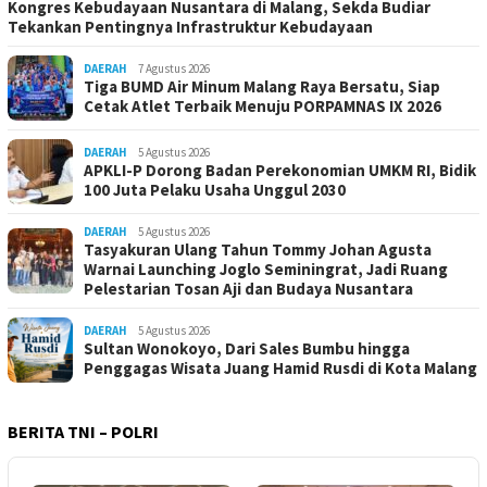
Kongres Kebudayaan Nusantara di Malang, Sekda Budiar
Tekankan Pentingnya Infrastruktur Kebudayaan
DAERAH
7 Agustus 2026
Tiga BUMD Air Minum Malang Raya Bersatu, Siap
Cetak Atlet Terbaik Menuju PORPAMNAS IX 2026
DAERAH
5 Agustus 2026
APKLI-P Dorong Badan Perekonomian UMKM RI, Bidik
100 Juta Pelaku Usaha Unggul 2030
DAERAH
5 Agustus 2026
Tasyakuran Ulang Tahun Tommy Johan Agusta
Warnai Launching Joglo Seminingrat, Jadi Ruang
Pelestarian Tosan Aji dan Budaya Nusantara
DAERAH
5 Agustus 2026
Sultan Wonokoyo, Dari Sales Bumbu hingga
Penggagas Wisata Juang Hamid Rusdi di Kota Malang
BERITA TNI – POLRI