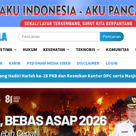
Pencarian
ISTIWA
HUKUM
KESEHATAN
TEKNOBIS
KOMUNITAS
IK
KARIR
PEDOMAN MEDIA SIBER
DISCLAIMER
LOGIN
8 PKB dan Resmikan Kantor DPC serta Masjid Al Iskandariyah