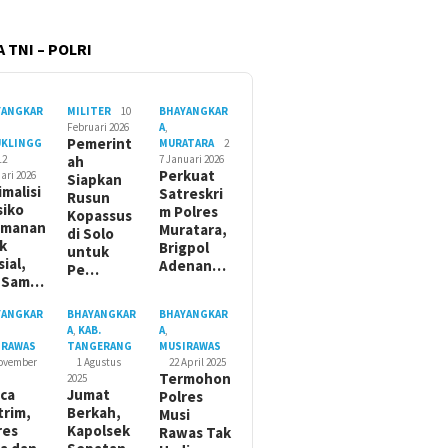
 TNI – POLRI
YANGKAR
MILITER
10
BHAYANGKAR
Februari 2026
A
,
Pemerint
UKLINGG
MURATARA
2
12
ah
7 Januari 2026
Perkuat
ari 2026
Siapkan
imalisi
Satreskri
Rusun
siko
m Polres
Kopassus
amanan
Muratara,
di Solo
ik
Brigpol
untuk
sial,
Adenan…
Pe…
t Sam…
YANGKAR
BHAYANGKAR
BHAYANGKAR
A
,
KAB.
A
,
IRAWAS
TANGERANG
MUSIRAWAS
November
1 Agustus
22 April 2025
Termohon
2025
ca
Jumat
Polres
trim,
Berkah,
Musi
res
Kapolsek
Rawas Tak