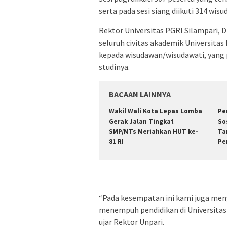
serta pada sesi siang diikuti 314 wis
Rektor Universitas PGRI Silampari,
seluruh civitas akademik Universita
kepada wisudawan/wisudawati, yang p
studinya.
BACAAN LAINNYA
Wakil Wali Kota Lepas Lomba
Pe
Gerak Jalan Tingkat
So
SMP/MTs Meriahkan HUT ke-
Ta
81 RI
Pe
“Pada kesempatan ini kami juga me
menempuh pendidikan di Universitas
ujar Rektor Unpari.