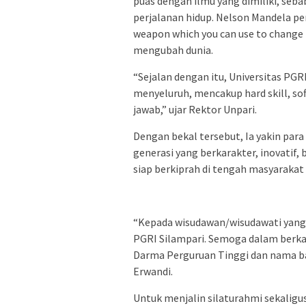
puas dengan ilmu yang dimiliki, seba
perjalanan hidup. Nelson Mandela p
weapon which you can use to change 
mengubah dunia.
“Sejalan dengan itu, Universitas P
menyeluruh, mencakup hard skill, soft
jawab,” ujar Rektor Unpari.
Dengan bekal tersebut, Ia yakin par
generasi yang berkarakter, inovatif,
siap berkiprah di tengah masyarakat 
“Kepada wisudawan/wisudawati yang 
PGRI Silampari. Semoga dalam berkary
Darma Perguruan Tinggi dan nama ba
Erwandi.
Untuk menjalin silaturahmi sekalig