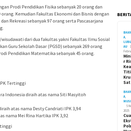
ngan Prodi Pendidikan Fisika sebanyak 20 orang dan
0 orang. Kemudian Fakultas Ekonomi dan Bisnis dengan
BERITA
dan Rekreasi sebanyak 97 orang serta Pascasarjana
g.
BHA
A
,
/wisudawati dari dua fakultas yakni Fakultas Ilmu Sosial
LUB
kan Guru Sekolah Dasar (PGSD) sebanyak 269 orang
AU
Febru
Prodi Pendidikan Matematika sebanyak 45 orang.
Min
r Ri
Ke
Tit
Kru
Sa
IPK Tertinggi
BHA
a Indonesia diraih atas nama Siti Masyitoh
A
,
MUS
5 
iraih atas nama Desty Candriati IPK 3,94
2025
Cua
tas nama Mei Rina Hartika IPK 3,92
Eks
Pol
tinggi