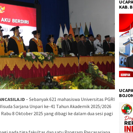
UCAPA
KAB. 
UCAPA
BOJO
NCASILA.ID
– Sebanyak 621 mahasiswa Universitas PGRI
i Wisuda Sarjana Unpari ke-41 Tahun Akademik 2025/2026
 Rabu 8 Oktober 2025 yang dibagi ke dalam dua sesi pagi
erbagi pada tiga fakultas dan satu Program Pascasarjana