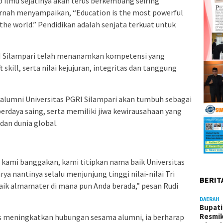
b ilmu sejatinya akan terus berkembang seiring
ernah menyampaikan, “Education is the most powerful
the world.” Pendidikan adalah senjata terkuat untuk
GRI Silampari telah menanamkan kompetensi yang
 skill, serta nilai kejujuran, integritas dan tanggung
a alumni Universitas PGRI Silampari akan tumbuh sebagai
 berdaya saing, serta memiliki jiwa kewirausahaan yang
dan dunia global.
kami banggakan, kami titipkan nama baik Universitas
a nantinya selalu menjunjung tinggi nilai-nilai Tri
BERIT
ik almamater di mana pun Anda berada,” pesan Rudi
DAERAH
Bupati
Resmik
us meningkatkan hubungan sesama alumni, ia berharap