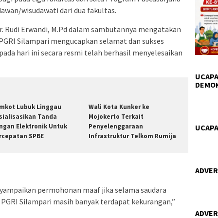
udawan/wisudawati dari dua fakultas.
 Dr. Rudi Erwandi, M.Pd dalam sambutannya mengatakan
s PGRI Silampari mengucapkan selamat dan sukses
ada hari ini secara resmi telah berhasil menyelesaikan
UCAPA
DEMO
mkot Lubuk Linggau
Wali Kota Kunker ke
sialisasikan Tanda
Mojokerto Terkait
ngan Elektronik Untuk
Penyelenggaraan
UCAPA
rcepatan SPBE
Infrastruktur Telkom Rumija
ADVER
nyampaikan permohonan maaf jika selama saudara
 PGRI Silampari masih banyak terdapat kekurangan,”
ADVER