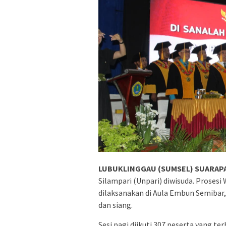
LUBUKLINGGAU (SUMSEL) SUARAPA
Silampari (Unpari) diwisuda. Proses
dilaksanakan di Aula Embun Semibar,
dan siang.
Sesi pagi diikuti 307 peserta yang t