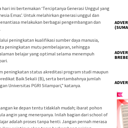
 hari ini bertemakan ‘Terciptanya Generasi Unggul yang
nesia Emas’. Untuk melahirkan generasi unggul dan
ri senantiasa melakukan berbagai pengembangan dan
ADVER
(SUMA
.
alui peningkatan kualifikasi sumber daya manusia,
rta peningkatan mutu pembelajaran, sehingga
ADVER
laman belajar yang optimal selama menempuh
BREBE
ari.
 peningkatan status akreditasi program studi maupun
 predikat Baik Sekali (B), serta bertambahnya jumlah
ADVER
ngan Universitas PGRI Silampari,” katanya.
angan ke depan tentu tidaklah mudah; ibarat pohon
la angin yang menerpanya. Inilah bagian dari school of
lajar adalah proses tanpa henti. Jangan pernah merasa