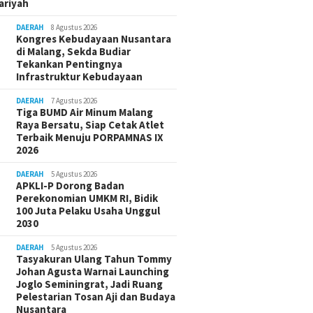
ariyah
DAERAH
8 Agustus 2026
Kongres Kebudayaan Nusantara
di Malang, Sekda Budiar
Tekankan Pentingnya
Infrastruktur Kebudayaan
DAERAH
7 Agustus 2026
Tiga BUMD Air Minum Malang
Raya Bersatu, Siap Cetak Atlet
Terbaik Menuju PORPAMNAS IX
2026
DAERAH
5 Agustus 2026
APKLI-P Dorong Badan
Perekonomian UMKM RI, Bidik
100 Juta Pelaku Usaha Unggul
2030
DAERAH
5 Agustus 2026
Tasyakuran Ulang Tahun Tommy
Johan Agusta Warnai Launching
Joglo Seminingrat, Jadi Ruang
Pelestarian Tosan Aji dan Budaya
Nusantara