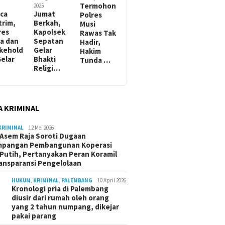
Termohon
2025
ca
Jumat
Polres
trim,
Berkah,
Musi
res
Kapolsek
Rawas Tak
a dan
Sepatan
Hadir,
kehold
Gelar
Hakim
Gelar
Bhakti
Tunda …
Religi…
A KRIMINAL
KRIMINAL
12 Mei 2026
Asem Raja Soroti Dugaan
mpangan Pembangunan Koperasi
Putih, Pertanyakan Peran Koramil
ansparansi Pengelolaan
HUKUM
,
KRIMINAL
,
PALEMBANG
10 April 2026
Kronologi pria di Palembang
diusir dari rumah oleh orang
yang 2 tahun numpang, dikejar
pakai parang