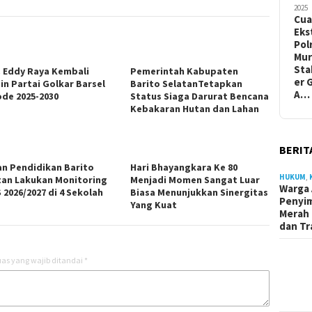
2025
Cua
Eks
Pol
Mur
Sta
H. Eddy Raya Kembali
Pemerintah Kabupaten
er 
in Partai Golkar Barsel
Barito SelatanTetapkan
A…
ode 2025-2030
Status Siaga Darurat Bencana
Kebakaran Hutan dan Lahan
BERIT
n Pendidikan Barito
Hari Bhayangkara Ke 80
HUKUM
,
tan Lakukan Monitoring
Menjadi Momen Sangat Luar
Warga 
 2026/2027 di 4 Sekolah
Biasa Menunjukkan Sinergitas
Penyi
Yang Kuat
Merah 
dan Tr
as yang wajib ditandai
*