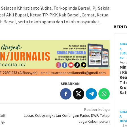
 Selatan Khristianto Yudha, Forkopimda Barsel, Pj. Sekda
 Staf Ahli Bupati, Ketua TP-PKK Kab Barsel, Camat, Ketua
b Barsel, serta tokoh agama dan tokoh masyarakat.
BERITA
BHA
A
,
LUB
AU
Febru
Min
r Ri
Ke
Tit
SEBARKAN
Kru
Sa
Pos berikutnya
BHA
Soft
Lepas Keberangkatan Kontingen Padus DWP, Tetap
A
,
ng.
Jaga Kekompakan
MUS
5 