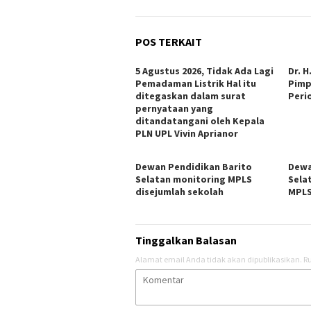
POS TERKAIT
5 Agustus 2026, Tidak Ada Lagi
Dr. 
Pemadaman Listrik Hal itu
Pimp
ditegaskan dalam surat
Peri
pernyataan yang
ditandatangani oleh Kepala
PLN UPL Vivin Aprianor
Dewan Pendidikan Barito
Dewa
Selatan monitoring MPLS
Sela
disejumlah sekolah
MPLS
Tinggalkan Balasan
Alamat email Anda tidak akan dipublikasikan.
Ru