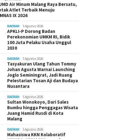
UMD Air Minum Malang Raya Bersatu,
etak Atlet Terbaik Menuju
MNAS IX 2026
DAERAH
5 Agustus 2026
APKLI-P Dorong Badan
Perekonomian UMKM RI, Bidik
100 Juta Pelaku Usaha Unggul
2030
DAERAH
5 Agustus 2026
Tasyakuran Ulang Tahun Tommy
Johan Agusta Warnai Launching
Joglo Seminingrat, Jadi Ruang
Pelestarian Tosan Aji dan Budaya
Nusantara
DAERAH
5 Agustus 2026
Sultan Wonokoyo, Dari Sales
Bumbu hingga Penggagas Wisata
Juang Hamid Rusdi di Kota
Malang
DAERAH
5 Agustus 2026
Mahasiswa KKN Kolaboratif