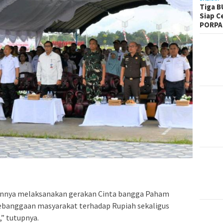
Tiga B
Siap C
PORPA
innya melaksanakan gerakan Cinta bangga Paham
ebanggaan masyarakat terhadap Rupiah sekaligus
” tutupnya.