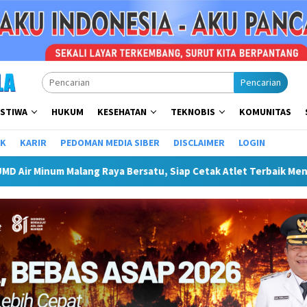
Pencarian
ISTIWA
HUKUM
KESEHATAN
TEKNOBIS
KOMUNITAS
IK
KARIR
PEDOMAN MEDIA SIBER
DISCLAIMER
LOGIN
 Bersatu, Siap Cetak Atlet Terbaik Menuju PORPAMNAS IX 2026