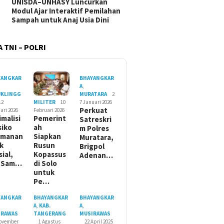
UNISDA–UNHASY Luncurkan
Modul Ajar Interaktif Pemilahan
Sampah untuk Anaj Usia Dini
 TNI – POLRI
YANGKAR
BHAYANGKAR
A
,
UKLINGG
MURATARA
2
12
7 Januari 2026
MILITER
10
Perkuat
ari 2026
Februari 2026
imalisi
Pemerint
Satreskri
siko
ah
m Polres
amanan
Siapkan
Muratara,
ik
Rusun
Brigpol
sial,
Kopassus
Adenan…
t Sam…
di Solo
untuk
Pe…
YANGKAR
BHAYANGKAR
BHAYANGKAR
A
,
KAB.
A
,
IRAWAS
TANGERANG
MUSIRAWAS
November
1 Agustus
22 April 2025