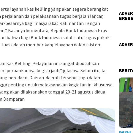
erta layanan kas keliling yang akan segera berangkat
ADVER
 perjalanan dan pelaksanaan tugas berjalan lancar,
BREBE
r-besarnya bagi masyarakat Kalimantan Tengah
an,” Katanya Sementara, Kepala Bank Indonesia Prov
kan bahwa bagi Bank Indonesia salah satu tugas pokok
ADVER
 luas adalah memberikanpelayanan dalam sistem
an Kas Keliling. Pelayanan ini sangat dibutuhkan
BERIT
m perbankannya begitu jauh,” jelasnya Selain itu, la
g beredar di Daerah-daerah tersebut juga dalam
ingga penting untuk melaksanakan kegiatan ini khusunya
yang akan dilaksanakan tanggal 20-21 agustus didua
sa Damparan.
DAERAH