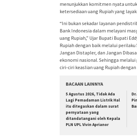
menunjukkan komitmen nyata untuk
ketersediaan uang Rupiah yang layak
“Ini bukan sekadar layanan pendistri
Bank Indonesia dalam melayani masy
uang Rupiah,” Ujar Bupati Bupati E
Rupiah dengan baik melalui perilaku 
Jangan Distapler, dan Jangan Dibas
ekonomi nasional. Sehingga melalui 
ciri-ciri keaslian uang Rupiah dengan
BACAAN LAINNYA
5 Agustus 2026, Tidak Ada
Dr
Lagi Pemadaman Listrik Hal
Pi
itu ditegaskan dalam surat
Ba
pernyataan yang
ditandatangani oleh Kepala
PLN UPL Vivin Aprianor