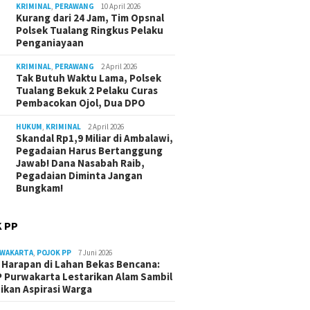
KRIMINAL
,
PERAWANG
10 April 2026
Kurang dari 24 Jam, Tim Opsnal
Polsek Tualang Ringkus Pelaku
Penganiayaan
KRIMINAL
,
PERAWANG
2 April 2026
Tak Butuh Waktu Lama, Polsek
Tualang Bekuk 2 Pelaku Curas
Pembacokan Ojol, Dua DPO
HUKUM
,
KRIMINAL
2 April 2026
Skandal Rp1,9 Miliar di Ambalawi,
Pegadaian Harus Bertanggung
Jawab! Dana Nasabah Raib,
Pegadaian Diminta Jangan
Bungkam!
 PP
RWAKARTA
,
POJOK PP
7 Juni 2026
Harapan di Lahan Bekas Bencana:
 Purwakarta Lestarikan Alam Sambil
ikan Aspirasi Warga