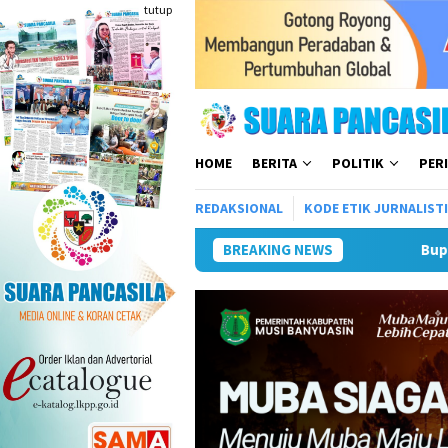
Loncat
tutup
ke
konten
HOME
BERITA
POLITIK
PER
REDAKSIONAL
KODE ETIK JURNALIST
BREAKING NEWS
Bupati Malang Hadiri Ha