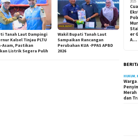
2025
Cua
Eks
Pol
Mur
Sta
er 
ti Tanah Laut Dampingi
Wakil Bupati Tanah Laut
A…
rnur Kalsel Tinjau PLTU
Sampaikan Rancangan
-Asam, Pastikan
Perubahan KUA -PPAS APBD
kan Listrik Segera Pulih
2026
BERIT
HUKUM
,
Warga 
Penyi
Merah 
dan Tr