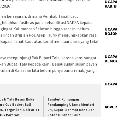
UCAPA
/2026).
KAB. 
men bersejarah, di mana Pemkab Tanah Laut
ibahkan fasilitas panti rehabilitasi NAPZA kepada
ingat Kalimantan Selatan hingga saat ini belum
UCAPA
BOJO
emerintah.Brigjen Pol. Asep Taufik mengungkapkan rasa
 Bupati Tanah Laut atas komitmen luar biasa yang telah
UCAPA
a saya mengunjungi Pak Bupati Tala, karena kami sangat
DEMO
kan Bupati Tala kepada kami. Beliau sudah susah payah
lan di Kalsel ini kita belum punya panti rehab, yang
UCAPA
pati Tala Resmi Buka
Sambut Kunjungan
ara Cup Basket Ball
Pendamping Utama Menteri
ADVER
26, Targetkan Bibit Atlet
LH, Bupati Rahmat Kenalkan
tuk Porprov
Potensi Tanah Laut