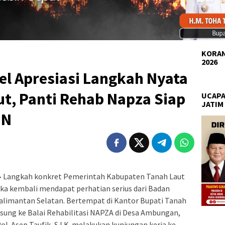
KORAN
2026
el Apresiasi Langkah Nyata
t, Panti Rehab Napza Siap
UCAPA
JATIM
NN
–
Langkah konkret Pemerintah Kabupaten Tanah Laut
a kembali mendapat perhatian serius dari Badan
Kalimantan Selatan. Bertempat di Kantor Bupati Tanah
gsung ke Balai Rehabilitasi NAPZA di Desa Ambungan,
ol. Asep Taufik, S.I.K. melakukan kunjungan kerja ke