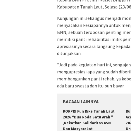
Kabupaten Tanah Laut, Selasa (23/06
Kunjungan ini sekaligus menjadi mo
menyatakan kesiapannya untuk mengh
BNN, sebuah terobosan penting meng
memiliki panti rehabilitasi milik p
apresiasinya secara langsung kepada
ditunjukkan.
“Jadi pada kegiatan hari ini, sengaj
mengapresiasi apa yang sudah diberi
membangunkan panti rehab, ya kebetu
ada baru swasta dan itu pun bayar.
BACAAN LAINNYA
KORPRI Fun Bike Tanah Laut
Bu
2026 “Dua Roda Satu Arah ”
Ac
,Rekatkan Solidaritas ASN
20
Dan Masyarakat
Un