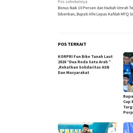
Navigasi
Pos sebelumnya
Bonus Naik 10 Persen dan Hadiah Umrah T
pos
Diberikan, Bupati Afni Lepas Kafilah MTQ S
POS TERKAIT
KORPRI Fun Bike Tanah Laut
2026 “Dua Roda Satu Arah ”
,Rekatkan Solidaritas ASN
Dan Masyarakat
Bupa
Cup B
Targ
Porp