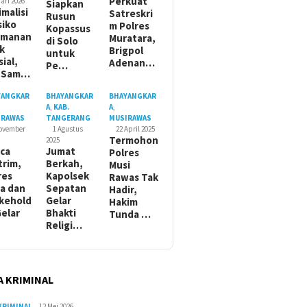
Perkuat
ari 2026
Siapkan
imalisi
Satreskri
Rusun
siko
m Polres
Kopassus
amanan
Muratara,
di Solo
ik
Brigpol
untuk
sial,
Adenan…
Pe…
t Sam…
YANGKAR
BHAYANGKAR
BHAYANGKAR
A
,
KAB.
A
,
IRAWAS
TANGERANG
MUSIRAWAS
November
1 Agustus
22 April 2025
Termohon
2025
ca
Jumat
Polres
trim,
Berkah,
Musi
res
Kapolsek
Rawas Tak
a dan
Sepatan
Hadir,
kehold
Gelar
Hakim
Gelar
Bhakti
Tunda …
Religi…
A KRIMINAL
KRIMINAL
12 Mei 2026