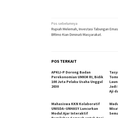
Navigasi
Pos sebelumnya
Rupiah Melemah, Investasi Tabungan Emas
pos
BRImo Kian Diminati Masyarakat.
POS TERKAIT
APKLI-P Dorong Badan
Tasy
Perekonomian UMKM RI, Bidik
Tomm
100 Juta Pelaku Usaha Unggul
Laun
2030
Jadi
Aji 
Mahasiswa KKN Kolaboratif
Wadu
UNISDA–UNHASY Luncurkan
Wisa
Modul Ajar Interaktif
Sema