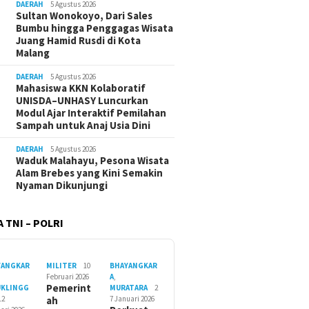
DAERAH
5 Agustus 2026
Sultan Wonokoyo, Dari Sales
Bumbu hingga Penggagas Wisata
Juang Hamid Rusdi di Kota
Malang
DAERAH
5 Agustus 2026
Mahasiswa KKN Kolaboratif
UNISDA–UNHASY Luncurkan
Modul Ajar Interaktif Pemilahan
Sampah untuk Anaj Usia Dini
DAERAH
5 Agustus 2026
Waduk Malahayu, Pesona Wisata
Alam Brebes yang Kini Semakin
Nyaman Dikunjungi
 TNI – POLRI
YANGKAR
MILITER
10
BHAYANGKAR
Februari 2026
A
,
Pemerint
UKLINGG
MURATARA
2
12
ah
7 Januari 2026