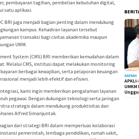
fer, pembayaran tagihan, pembelian kebutuhan digital,
i satu aplikasi.
BERIT
EDC BRI juga menjadi bagian penting dalam mendukung
ingkungan kampus. Kehadiran layanan tersebut
yamanan transaksi bagi civitas akademika maupun
gkungan UMM.
nagement System (CMS) BRI memberikan kemudahan dalam
t. Melalui CMS, institusi dapat melakukan monitoring
mbayaran berbagai kewajiban, serta pelaporan keuangan
DAERAH
asional menjadi lebih efektif dan efisien.
APKLI
UMKM R
rintegrasi, kami ingin memberikan pengalaman layanan
Unggul
eluruh pegawai. Dengan dukungan teknologi serta jaringan
 mitra strategis dalam mendukung produktivitas dan
hanes Alfred Simanjuntak.
bagian dari strategi BRI dalam memperluas kolaborasi
i instansi pemerintah, lembaga pendidikan, rumah sakit,