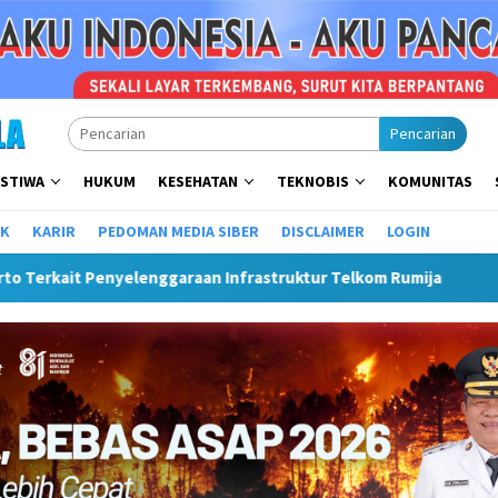
Pencarian
ISTIWA
HUKUM
KESEHATAN
TEKNOBIS
KOMUNITAS
IK
KARIR
PEDOMAN MEDIA SIBER
DISCLAIMER
LOGIN
an Infrastruktur Telkom Rumija
Plt Bupati Hendri Matan