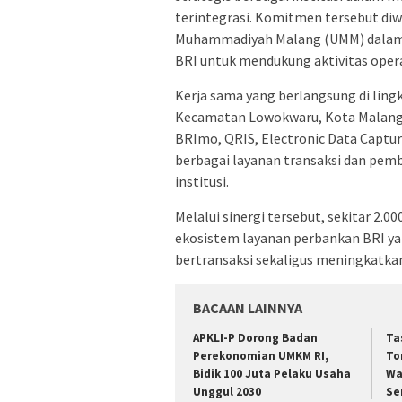
terintegrasi. Komitmen tersebut diw
Muhammadiyah Malang (UMM) dalam 
BRI untuk mendukung aktivitas operas
Kerja sama yang berlangsung di li
Kecamatan Lowokwaru, Kota Malang,
BRImo, QRIS, Electronic Data Captu
berbagai layanan transaksi dan pem
institusi.
Melalui sinergi tersebut, sekitar 
ekosistem layanan perbankan BRI y
bertransaksi sekaligus meningkatkan 
BACAAN LAINNYA
APKLI-P Dorong Badan
Ta
Perekonomian UMKM RI,
To
Bidik 100 Juta Pelaku Usaha
Wa
Unggul 2030
Se