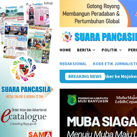
Loncat
tutup
ke
konten
HOME
BERITA
POLITIK
PER
REDAKSIONAL
KODE ETIK JURNALIST
Wali Kota Kunker ke Mojokerto Terkait Penyelenggara
BREAKING NEWS