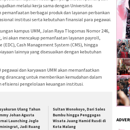
ujudkan melalui kerja sama dengan Universitas
pemanfaatan berbagai produk dan layanan perbankan
ional institusi serta kebutuhan finansial para pegawai.
ngkungan kampus UMM, Jalan Raya Tlogomas Nomor 246,
 ini akan mencakup pemanfaatan layanan payroll,
re (EDC), Cash Management System (CMS), hingga
biayaan lainnya yang disesuaikan dengan kebutuhan
2.000 pegawai dan karyawan UMM akan memanfaatkan
ang dirancang untuk memberikan kemudahan dalam
efisiensi pengelolaan keuangan institusi.
syakuran Ulang Tahun
Sultan Wonokoyo, Dari Sales
mmy Johan Agusta
Bumbu hingga Penggagas
ADVER
rnai Launching Joglo
Wisata Juang Hamid Rusdi di
miningrat, Jadi Ruang
Kota Malang