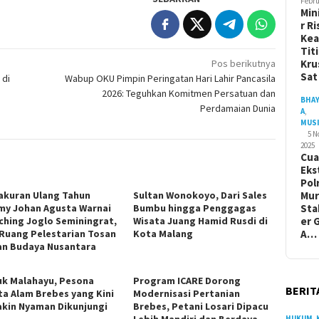
Febru
Min
r Ri
Ke
Tit
Kru
Pos berikutnya
Sa
 di
Wabup OKU Pimpin Peringatan Hari Lahir Pancasila
2026: Teguhkan Komitmen Persatuan dan
BHA
Perdamaian Dunia
A
,
MUS
5 
2025
Cua
Eks
Pol
Mur
akuran Ulang Tahun
Sultan Wonokoyo, Dari Sales
Sta
y Johan Agusta Warnai
Bumbu hingga Penggagas
er 
ching Joglo Seminingrat,
Wisata Juang Hamid Rusdi di
A…
 Ruang Pelestarian Tosan
Kota Malang
dan Budaya Nusantara
k Malahayu, Pesona
Program ICARE Dorong
BERIT
ta Alam Brebes yang Kini
Modernisasi Pertanian
kin Nyaman Dikunjungi
Brebes, Petani Losari Dipacu
HUKUM
,