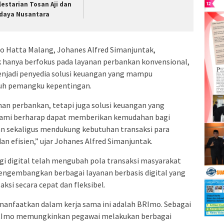
lestarian Tosan Aji dan
daya Nusantara
o Hatta Malang, Johanes Alfred Simanjuntak,
k hanya berfokus pada layanan perbankan konvensional,
menjadi penyedia solusi keuangan yang mampu
ruh pemangku kepentingan.
an perbankan, tetapi juga solusi keuangan yang
i, kami berharap dapat memberikan kemudahan bagi
an sekaligus mendukung kebutuhan transaksi para
an efisien,” ujar Johanes Alfred Simanjuntak.
 digital telah mengubah pola transaksi masyarakat
 mengembangkan berbagai layanan berbasis digital yang
i secara cepat dan fleksibel.
manfaatkan dalam kerja sama ini adalah BRImo. Sebagai
 BRImo memungkinkan pegawai melakukan berbagai