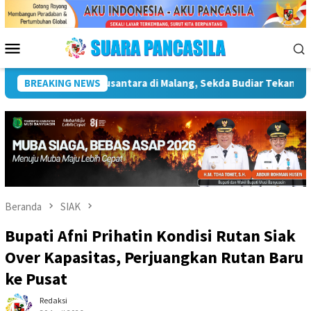
Loncat
ke
konten
Menu
Mobile
ntingnya Infrastruktur Kebudayaan
BREAKING NEWS
Wakil Wali Kota Lepa
Beranda
SIAK
Bupati Afni Prihatin Kondisi Rutan Siak
Over Kapasitas, Perjuangkan Rutan Baru
ke Pusat
Redaksi