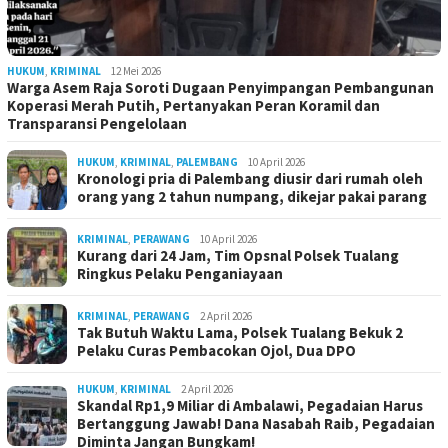
HUKUM
,
KRIMINAL
12 Mei 2026
Warga Asem Raja Soroti Dugaan Penyimpangan Pembangunan
Koperasi Merah Putih, Pertanyakan Peran Koramil dan
Transparansi Pengelolaan
HUKUM
,
KRIMINAL
,
PALEMBANG
10 April 2026
Kronologi pria di Palembang diusir dari rumah oleh
orang yang 2 tahun numpang, dikejar pakai parang
KRIMINAL
,
PERAWANG
10 April 2026
Kurang dari 24 Jam, Tim Opsnal Polsek Tualang
Ringkus Pelaku Penganiayaan
KRIMINAL
,
PERAWANG
2 April 2026
Tak Butuh Waktu Lama, Polsek Tualang Bekuk 2
Pelaku Curas Pembacokan Ojol, Dua DPO
HUKUM
,
KRIMINAL
2 April 2026
Skandal Rp1,9 Miliar di Ambalawi, Pegadaian Harus
Bertanggung Jawab! Dana Nasabah Raib, Pegadaian
Diminta Jangan Bungkam!