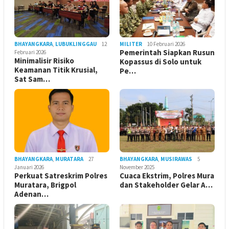
BHAYANGKARA
,
LUBUKLINGGAU
12
MILITER
10 Februari 2026
Pemerintah Siapkan Rusun
Februari 2026
Minimalisir Risiko
Kopassus di Solo untuk
Keamanan Titik Krusial,
Pe…
Sat Sam…
BHAYANGKARA
,
MURATARA
27
BHAYANGKARA
,
MUSIRAWAS
5
Januari 2026
November 2025
Perkuat Satreskrim Polres
Cuaca Ekstrim, Polres Mura
Muratara, Brigpol
dan Stakeholder Gelar A…
Adenan…