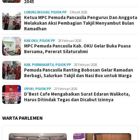
2045
LUBUKLINGGAU
,
POJOK PP
5 Maret 2026
Ketua MPC Pemuda Pancasila Pengurus Dan Anggota
Melakukan Aksi Pembagian Takjil Menyambut Bulan
Ramadhan
KAB OKU
,
POJOK PP
28 Februari 2026
MPC Pemuda Pancasila Kab. OKU Gelar Buka Puasa
Bersama, Pererat Silaturahmi
KAB. PURWAKARTA
,
POJOK PP
28 Februari 2026
Pemuda Pancasila Ranting Bobosan Gelar Ramadan
Berbagi, Salurkan Takjil dan Nasi Box untuk Warga
OPINI
,
POJOK PP
23 Februari 2026
D’Best Cafe Mengabaikan Surat Edaran Walikota,
Harus Ditindak Tegas dan Dicabut Izinnya
WARTA PARLEMEN