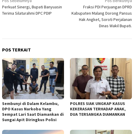
Navigasi
Pos sebelumnya
Pos berikutnya
Perkuat Sinergi, Bupati Banyuasin
Fraksi PDI Perjuangan DPRD
pos
Terima Silaturahmi DPC PDIP
Kabupaten Malang Dorong Pansus
Hak Angket, Soroti Perjalanan
Dinas Wakil Bupati.
POS TERKAIT
Sembunyi di Dalam Kelambu,
POLRES SIAK UNGKAP KASUS
DPO Kasus Narkoba Yang
KEKERASAN TERHADAP ANAK,
Sempat Lari Saat Diamankan di
DUA TERSANGKA DIAMANKAN
Sungai Apit Diringkus Polisi