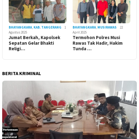
BHAYANGKARA
,
KAB. TANGERANG
1
BHAYANGKARA
,
MUSIRAWAS
22
Agustus 2025
April 2025
Jumat Berkah, Kapolsek
Termohon Polres Musi
Sepatan Gelar Bhakti
Rawas Tak Hadir, Hakim
Religi…
Tunda …
BERITA KRIMINAL