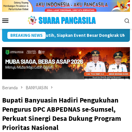
Loncat
ke
konten
Menu
Mobile
wisata
BREAKING NEWS
Plt Bupati Hendri Dukung Percepatan Penyaluran 
Beranda
BANYUASIN
Bupati Banyuasin Hadiri Pengukuhan
Pengurus DPC ABPEDNAS se-Sumsel,
Perkuat Sinergi Desa Dukung Program
Prioritas Nasional