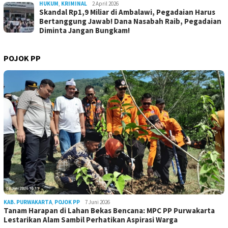
HUKUM
,
KRIMINAL
2 April 2026
Skandal Rp1,9 Miliar di Ambalawi, Pegadaian Harus
Bertanggung Jawab! Dana Nasabah Raib, Pegadaian
Diminta Jangan Bungkam!
POJOK PP
KAB. PURWAKARTA
,
POJOK PP
7 Juni 2026
Tanam Harapan di Lahan Bekas Bencana: MPC PP Purwakarta
Lestarikan Alam Sambil Perhatikan Aspirasi Warga