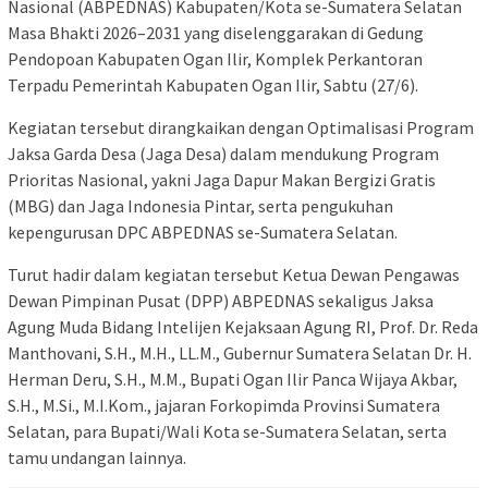
Nasional (ABPEDNAS) Kabupaten/Kota se-Sumatera Selatan
Masa Bhakti 2026–2031 yang diselenggarakan di Gedung
Pendopoan Kabupaten Ogan Ilir, Komplek Perkantoran
Terpadu Pemerintah Kabupaten Ogan Ilir, Sabtu (27/6).
Kegiatan tersebut dirangkaikan dengan Optimalisasi Program
Jaksa Garda Desa (Jaga Desa) dalam mendukung Program
Prioritas Nasional, yakni Jaga Dapur Makan Bergizi Gratis
(MBG) dan Jaga Indonesia Pintar, serta pengukuhan
kepengurusan DPC ABPEDNAS se-Sumatera Selatan.
Turut hadir dalam kegiatan tersebut Ketua Dewan Pengawas
Dewan Pimpinan Pusat (DPP) ABPEDNAS sekaligus Jaksa
Agung Muda Bidang Intelijen Kejaksaan Agung RI, Prof. Dr. Reda
Manthovani, S.H., M.H., LL.M., Gubernur Sumatera Selatan Dr. H.
Herman Deru, S.H., M.M., Bupati Ogan Ilir Panca Wijaya Akbar,
S.H., M.Si., M.I.Kom., jajaran Forkopimda Provinsi Sumatera
Selatan, para Bupati/Wali Kota se-Sumatera Selatan, serta
tamu undangan lainnya.