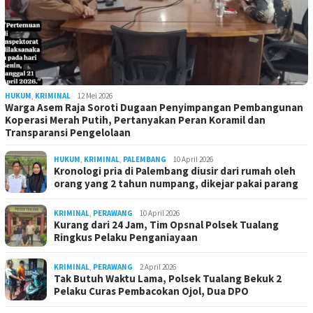
HUKUM
,
KRIMINAL
12 Mei 2026
Warga Asem Raja Soroti Dugaan Penyimpangan Pembangunan
Koperasi Merah Putih, Pertanyakan Peran Koramil dan
Transparansi Pengelolaan
HUKUM
,
KRIMINAL
,
PALEMBANG
10 April 2026
Kronologi pria di Palembang diusir dari rumah oleh
orang yang 2 tahun numpang, dikejar pakai parang
KRIMINAL
,
PERAWANG
10 April 2026
Kurang dari 24 Jam, Tim Opsnal Polsek Tualang
Ringkus Pelaku Penganiayaan
KRIMINAL
,
PERAWANG
2 April 2026
Tak Butuh Waktu Lama, Polsek Tualang Bekuk 2
Pelaku Curas Pembacokan Ojol, Dua DPO