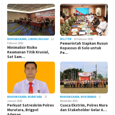
BHAYANGKARA
,
LUBUKLINGGAU
12
MILITER
10 Februari 2026
Pemerintah Siapkan Rusun
Februari 2026
Minimalisir Risiko
Kopassus di Solo untuk
Keamanan Titik Krusial,
Pe…
Sat Sam…
BHAYANGKARA
,
MURATARA
27
BHAYANGKARA
,
MUSIRAWAS
5
Januari 2026
November 2025
Perkuat Satreskrim Polres
Cuaca Ekstrim, Polres Mura
Muratara, Brigpol
dan Stakeholder Gelar A…
Adenan…