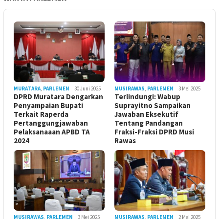
MURATARA
,
PARLEMEN
30 Juni 2025
MUSIRAWAS
,
PARLEMEN
3 Mei 2025
DPRD Muratara Dengarkan
Terlindungi: Wabup
Penyampaian Bupati
Suprayitno Sampaikan
Terkait Raperda
Jawaban Eksekutif
Pertanggungjawaban
Tentang Pandangan
Pelaksanaaan APBD TA
Fraksi-Fraksi DPRD Musi
2024
Rawas
MUSIRAWAS
,
PARLEMEN
3 Mei 2025
MUSIRAWAS
,
PARLEMEN
2 Mei 2025