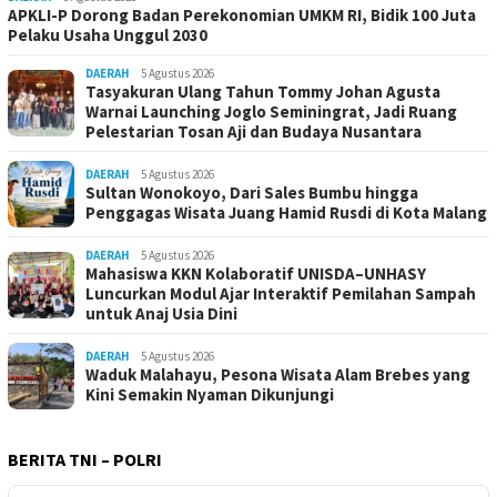
APKLI-P Dorong Badan Perekonomian UMKM RI, Bidik 100 Juta
Pelaku Usaha Unggul 2030
DAERAH
5 Agustus 2026
Tasyakuran Ulang Tahun Tommy Johan Agusta
Warnai Launching Joglo Seminingrat, Jadi Ruang
Pelestarian Tosan Aji dan Budaya Nusantara
DAERAH
5 Agustus 2026
Sultan Wonokoyo, Dari Sales Bumbu hingga
Penggagas Wisata Juang Hamid Rusdi di Kota Malang
DAERAH
5 Agustus 2026
Mahasiswa KKN Kolaboratif UNISDA–UNHASY
Luncurkan Modul Ajar Interaktif Pemilahan Sampah
untuk Anaj Usia Dini
DAERAH
5 Agustus 2026
Waduk Malahayu, Pesona Wisata Alam Brebes yang
Kini Semakin Nyaman Dikunjungi
BERITA TNI – POLRI