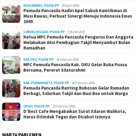
MUSIRAWAS
,
POJOK PP
29 April 2026
Pemuda Pancasila Hadiri Apel Sabuk Kamtibmas di
Musi Rawas, Perkuat Sinergi Menuju Indonesia Emas
2045
LUBUKLINGGAU
,
POJOK PP
5 Maret 2026
Ketua MPC Pemuda Pancasila Pengurus Dan Anggota
Melakukan Aksi Pembagian Takjil Menyambut Bulan
Ramadhan
KAB OKU
,
POJOK PP
28 Februari 2026
MPC Pemuda Pancasila Kab. OKU Gelar Buka Puasa
Bersama, Pererat Silaturahmi
KAB. PURWAKARTA
,
POJOK PP
28 Februari 2026
Pemuda Pancasila Ranting Bobosan Gelar Ramadan
Berbagi, Salurkan Takjil dan Nasi Box untuk Warga
OPINI
,
POJOK PP
23 Februari 2026
D’Best Cafe Mengabaikan Surat Edaran Walikota,
Harus Ditindak Tegas dan Dicabut Izinnya
WARTA PARLEMEN