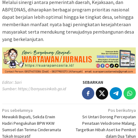
Melalui sinergi antara pemerintah daerah, Kejaksaan, dan
ABPEDNAS, diharapkan berbagai program prioritas nasional
dapat berjalan lebih optimal hingga ke tingkat desa, sehingga
memberikan manfaat nyata bagi peningkatan kesejahteraan
masyarakat serta mendukung terwujudnya pembangunan desa
yang berkelanjutan.
Editor: Sari
SEBARKAN
Sumber:
https://banyuasinkab.go.id
Navigasi
Pos sebelumnya
Pos berikutnya
Mewakili Bupati, Sekda Erwin
Sri Untari Dorong Percepatan
pos
Hadiri Pengukuhan BPW KKW
Penataan Velodrome Malang,
Sumsel dan Terima Cinderamata
Targetkan Hibah Aset ke Pemkot
Tokoh Inspiratif
dalam Dua Tahun