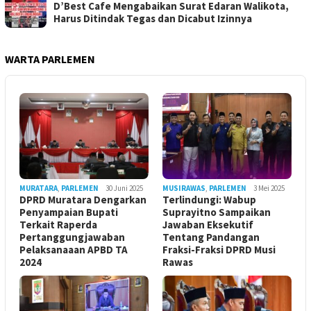
D’Best Cafe Mengabaikan Surat Edaran Walikota,
Harus Ditindak Tegas dan Dicabut Izinnya
WARTA PARLEMEN
MURATARA
,
PARLEMEN
30 Juni 2025
MUSIRAWAS
,
PARLEMEN
3 Mei 2025
DPRD Muratara Dengarkan
Terlindungi: Wabup
Penyampaian Bupati
Suprayitno Sampaikan
Terkait Raperda
Jawaban Eksekutif
Pertanggungjawaban
Tentang Pandangan
Pelaksanaaan APBD TA
Fraksi-Fraksi DPRD Musi
2024
Rawas