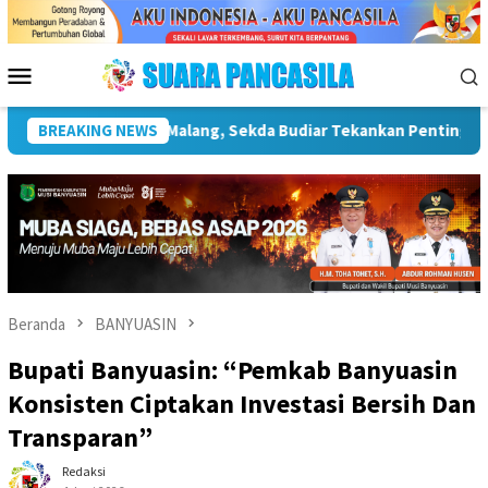
Loncat
ke
konten
Menu
Mobile
entingnya Infrastruktur Kebudayaan
BREAKING NEWS
Wakil Wali Kota Lep
Beranda
BANYUASIN
Bupati Banyuasin: “Pemkab Banyuasin
Konsisten Ciptakan Investasi Bersih Dan
Transparan”
Redaksi