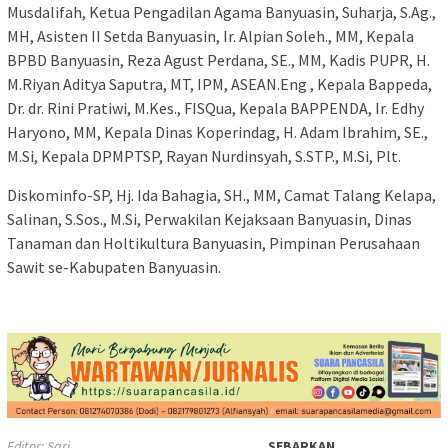
Musdalifah, Ketua Pengadilan Agama Banyuasin, Suharja, S.Ag.,
MH, Asisten II Setda Banyuasin, Ir. Alpian Soleh., MM, Kepala
BPBD Banyuasin, Reza Agust Perdana, SE., MM, Kadis PUPR, H.
M.Riyan Aditya Saputra, MT, IPM, ASEAN.Eng , Kepala Bappeda,
Dr. dr. Rini Pratiwi, M.Kes., FISQua, Kepala BAPPENDA, Ir. Edhy
Haryono, MM, Kepala Dinas Koperindag, H. Adam Ibrahim, SE.,
M.Si, Kepala DPMPTSP, Rayan Nurdinsyah, S.STP., M.Si, Plt.
Diskominfo-SP, Hj. Ida Bahagia, SH., MM, Camat Talang Kelapa,
Salinan, S.Sos., M.Si, Perwakilan Kejaksaan Banyuasin, Dinas
Tanaman dan Holtikultura Banyuasin, Pimpinan Perusahaan
Sawit se-Kabupaten Banyuasin.
Editor: Sari
SEBARKAN