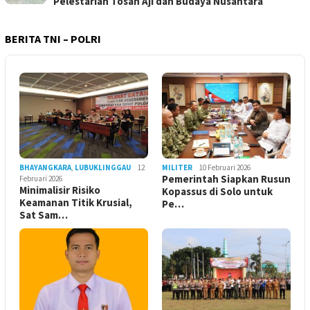
Pelestarian Tosan Aji dan Budaya Nusantara
BERITA TNI – POLRI
BHAYANGKARA
,
LUBUKLINGGAU
12
MILITER
10 Februari 2026
Pemerintah Siapkan Rusun
Februari 2026
Minimalisir Risiko
Kopassus di Solo untuk
Keamanan Titik Krusial,
Pe…
Sat Sam…