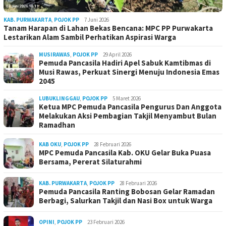
KAB. PURWAKARTA
,
POJOK PP
7 Juni 2026
Tanam Harapan di Lahan Bekas Bencana: MPC PP Purwakarta
Lestarikan Alam Sambil Perhatikan Aspirasi Warga
MUSIRAWAS
,
POJOK PP
29 April 2026
Pemuda Pancasila Hadiri Apel Sabuk Kamtibmas di
Musi Rawas, Perkuat Sinergi Menuju Indonesia Emas
2045
LUBUKLINGGAU
,
POJOK PP
5 Maret 2026
Ketua MPC Pemuda Pancasila Pengurus Dan Anggota
Melakukan Aksi Pembagian Takjil Menyambut Bulan
Ramadhan
KAB OKU
,
POJOK PP
28 Februari 2026
MPC Pemuda Pancasila Kab. OKU Gelar Buka Puasa
Bersama, Pererat Silaturahmi
KAB. PURWAKARTA
,
POJOK PP
28 Februari 2026
Pemuda Pancasila Ranting Bobosan Gelar Ramadan
Berbagi, Salurkan Takjil dan Nasi Box untuk Warga
OPINI
,
POJOK PP
23 Februari 2026