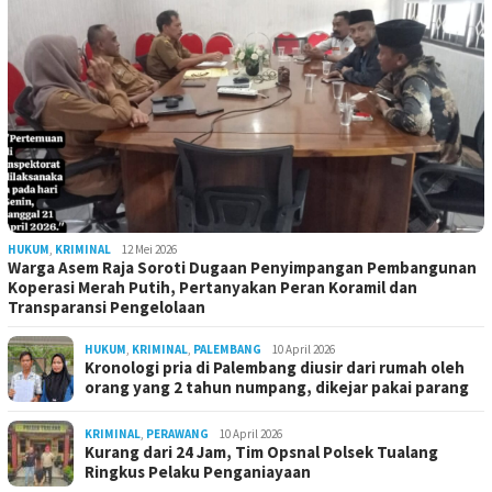
HUKUM
,
KRIMINAL
12 Mei 2026
Warga Asem Raja Soroti Dugaan Penyimpangan Pembangunan
Koperasi Merah Putih, Pertanyakan Peran Koramil dan
Transparansi Pengelolaan
HUKUM
,
KRIMINAL
,
PALEMBANG
10 April 2026
Kronologi pria di Palembang diusir dari rumah oleh
orang yang 2 tahun numpang, dikejar pakai parang
KRIMINAL
,
PERAWANG
10 April 2026
Kurang dari 24 Jam, Tim Opsnal Polsek Tualang
Ringkus Pelaku Penganiayaan