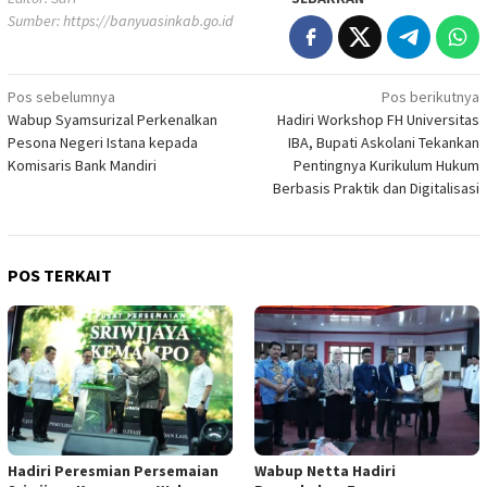
Sumber:
https://banyuasinkab.go.id
Navigasi
Pos sebelumnya
Pos berikutnya
Wabup Syamsurizal Perkenalkan
Hadiri Workshop FH Universitas
pos
Pesona Negeri Istana kepada
IBA, Bupati Askolani Tekankan
Komisaris Bank Mandiri
Pentingnya Kurikulum Hukum
Berbasis Praktik dan Digitalisasi
POS TERKAIT
Hadiri Peresmian Persemaian
Wabup Netta Hadiri