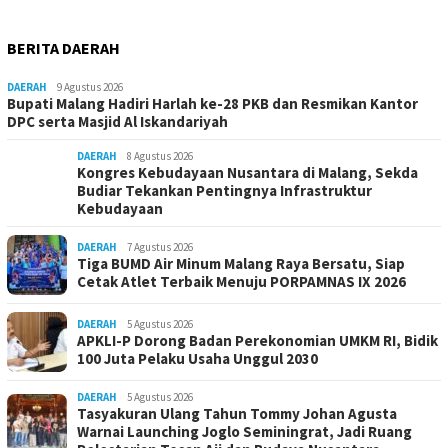
BERITA DAERAH
DAERAH
9 Agustus 2026
Bupati Malang Hadiri Harlah ke-28 PKB dan Resmikan Kantor
DPC serta Masjid Al Iskandariyah
DAERAH
8 Agustus 2026
Kongres Kebudayaan Nusantara di Malang, Sekda
Budiar Tekankan Pentingnya Infrastruktur
Kebudayaan
DAERAH
7 Agustus 2026
Tiga BUMD Air Minum Malang Raya Bersatu, Siap
Cetak Atlet Terbaik Menuju PORPAMNAS IX 2026
DAERAH
5 Agustus 2026
APKLI-P Dorong Badan Perekonomian UMKM RI, Bidik
100 Juta Pelaku Usaha Unggul 2030
DAERAH
5 Agustus 2026
Tasyakuran Ulang Tahun Tommy Johan Agusta
Warnai Launching Joglo Seminingrat, Jadi Ruang