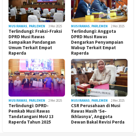
MUSIRAWAS
,
PARLEMEN
3 Mei 2025
MUSIRAWAS
,
PARLEMEN
2 Mei 2025
Terlindungi: Fraksi-Fraksi
Terlindungi: Anggota
DPRD Musi Rawas
DPRD Musi Rawas
Sampaikan Pandangan
Dengarkan Penyampaian
Umum Terkait Empat
Wabup Terkait Empat
Raperda
Raperda
MUSIRAWAS
,
PARLEMEN
2 Mei 2025
MUSIRAWAS
,
PARLEMEN
2 Mei 2025
Terlindungi: DPRD-
CSR Perusahaan di Musi
Pemkab Musi Rawas
Rawas Masih ‘Se-
Tandatangani MoU 13
Ikhlasnya’, Anggota
Raperda Tahun 2025
Dewan Bakal Revisi Perda ‎