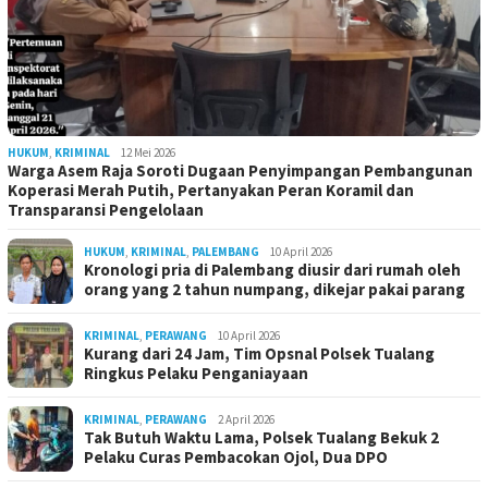
HUKUM
,
KRIMINAL
12 Mei 2026
Warga Asem Raja Soroti Dugaan Penyimpangan Pembangunan
Koperasi Merah Putih, Pertanyakan Peran Koramil dan
Transparansi Pengelolaan
HUKUM
,
KRIMINAL
,
PALEMBANG
10 April 2026
Kronologi pria di Palembang diusir dari rumah oleh
orang yang 2 tahun numpang, dikejar pakai parang
KRIMINAL
,
PERAWANG
10 April 2026
Kurang dari 24 Jam, Tim Opsnal Polsek Tualang
Ringkus Pelaku Penganiayaan
KRIMINAL
,
PERAWANG
2 April 2026
Tak Butuh Waktu Lama, Polsek Tualang Bekuk 2
Pelaku Curas Pembacokan Ojol, Dua DPO