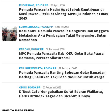
MUSIRAWAS
,
POJOK PP
29 April 2026
Pemuda Pancasila Hadiri Apel Sabuk Kamtibmas di
Musi Rawas, Perkuat Sinergi Menuju Indonesia Emas
2045
LUBUKLINGGAU
,
POJOK PP
5 Maret 2026
Ketua MPC Pemuda Pancasila Pengurus Dan Anggota
Melakukan Aksi Pembagian Takjil Menyambut Bulan
Ramadhan
KAB OKU
,
POJOK PP
28 Februari 2026
MPC Pemuda Pancasila Kab. OKU Gelar Buka Puasa
Bersama, Pererat Silaturahmi
KAB. PURWAKARTA
,
POJOK PP
28 Februari 2026
Pemuda Pancasila Ranting Bobosan Gelar Ramadan
Berbagi, Salurkan Takjil dan Nasi Box untuk Warga
OPINI
,
POJOK PP
23 Februari 2026
D’Best Cafe Mengabaikan Surat Edaran Walikota,
Harus Ditindak Tegas dan Dicabut Izinnya
WARTA PARLEMEN