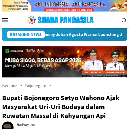
Loncat
ke
konten
Menu
Mobile
ngrat, Jadi Ruang Pelestarian Tosan Aji dan Budaya Nusantara
BREAKING NEWS
Beranda
Bojonegoro
Bupati Bojonegoro Setyo Wahono Ajak
Masyarakat Uri-Uri Budaya dalam
Ruwatan Massal di Kahyangan Api
Eko Prayitno