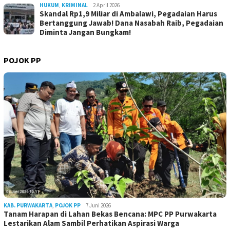
HUKUM
,
KRIMINAL
2 April 2026
Skandal Rp1,9 Miliar di Ambalawi, Pegadaian Harus
Bertanggung Jawab! Dana Nasabah Raib, Pegadaian
Diminta Jangan Bungkam!
POJOK PP
KAB. PURWAKARTA
,
POJOK PP
7 Juni 2026
Tanam Harapan di Lahan Bekas Bencana: MPC PP Purwakarta
Lestarikan Alam Sambil Perhatikan Aspirasi Warga