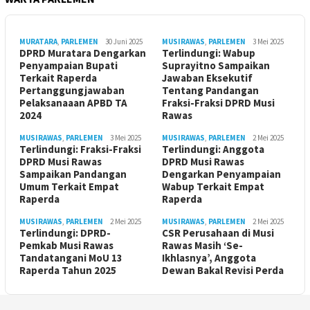
MURATARA
,
PARLEMEN
30 Juni 2025
MUSIRAWAS
,
PARLEMEN
3 Mei 2025
DPRD Muratara Dengarkan
Terlindungi: Wabup
Penyampaian Bupati
Suprayitno Sampaikan
Terkait Raperda
Jawaban Eksekutif
Pertanggungjawaban
Tentang Pandangan
Pelaksanaaan APBD TA
Fraksi-Fraksi DPRD Musi
2024
Rawas
MUSIRAWAS
,
PARLEMEN
3 Mei 2025
MUSIRAWAS
,
PARLEMEN
2 Mei 2025
Terlindungi: Fraksi-Fraksi
Terlindungi: Anggota
DPRD Musi Rawas
DPRD Musi Rawas
Sampaikan Pandangan
Dengarkan Penyampaian
Umum Terkait Empat
Wabup Terkait Empat
Raperda
Raperda
MUSIRAWAS
,
PARLEMEN
2 Mei 2025
MUSIRAWAS
,
PARLEMEN
2 Mei 2025
Terlindungi: DPRD-
CSR Perusahaan di Musi
Pemkab Musi Rawas
Rawas Masih ‘Se-
Tandatangani MoU 13
Ikhlasnya’, Anggota
Raperda Tahun 2025
Dewan Bakal Revisi Perda ‎