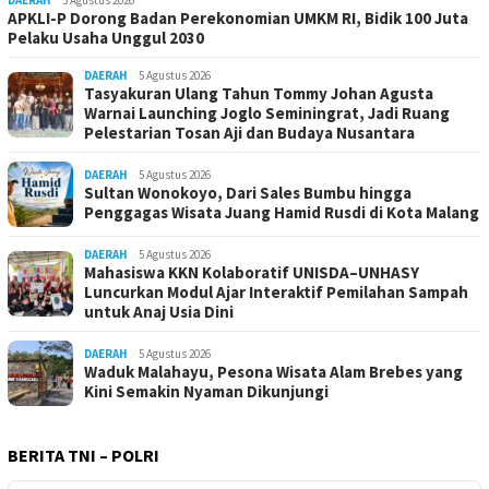
DAERAH
5 Agustus 2026
APKLI-P Dorong Badan Perekonomian UMKM RI, Bidik 100 Juta
Pelaku Usaha Unggul 2030
DAERAH
5 Agustus 2026
Tasyakuran Ulang Tahun Tommy Johan Agusta
Warnai Launching Joglo Seminingrat, Jadi Ruang
Pelestarian Tosan Aji dan Budaya Nusantara
DAERAH
5 Agustus 2026
Sultan Wonokoyo, Dari Sales Bumbu hingga
Penggagas Wisata Juang Hamid Rusdi di Kota Malang
DAERAH
5 Agustus 2026
Mahasiswa KKN Kolaboratif UNISDA–UNHASY
Luncurkan Modul Ajar Interaktif Pemilahan Sampah
untuk Anaj Usia Dini
DAERAH
5 Agustus 2026
Waduk Malahayu, Pesona Wisata Alam Brebes yang
Kini Semakin Nyaman Dikunjungi
BERITA TNI – POLRI