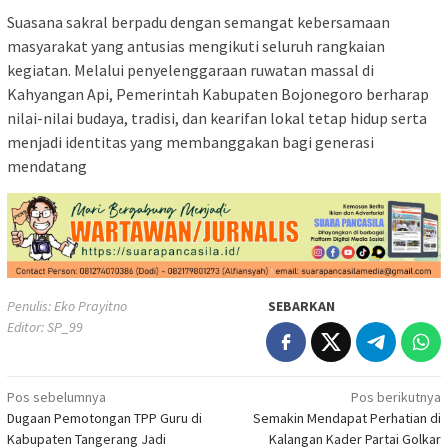
Suasana sakral berpadu dengan semangat kebersamaan
masyarakat yang antusias mengikuti seluruh rangkaian
kegiatan. Melalui penyelenggaraan ruwatan massal di
Kahyangan Api, Pemerintah Kabupaten Bojonegoro berharap
nilai-nilai budaya, tradisi, dan kearifan lokal tetap hidup serta
menjadi identitas yang membanggakan bagi generasi
mendatang
Penulis: Eko Prayitno
SEBARKAN
Editor: SP_99
Navigasi
Pos sebelumnya
Pos berikutnya
Dugaan Pemotongan TPP Guru di
Semakin Mendapat Perhatian di
pos
Kabupaten Tangerang Jadi
Kalangan Kader Partai Golkar