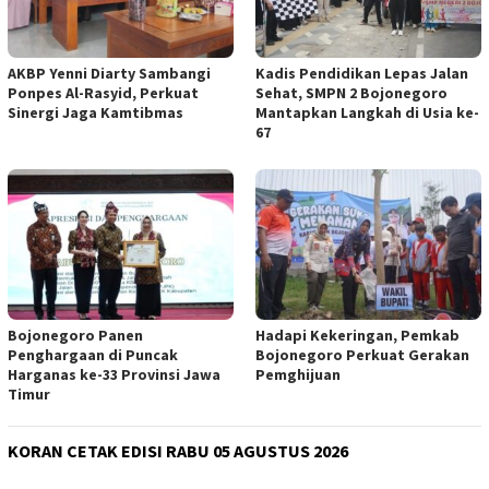
AKBP Yenni Diarty Sambangi
Kadis Pendidikan Lepas Jalan
Ponpes Al-Rasyid, Perkuat
Sehat, SMPN 2 Bojonegoro
Sinergi Jaga Kamtibmas
Mantapkan Langkah di Usia ke-
67
Bojonegoro Panen
Hadapi Kekeringan, Pemkab
Penghargaan di Puncak
Bojonegoro Perkuat Gerakan
Harganas ke-33 Provinsi Jawa
Pemghijuan
Timur
KORAN CETAK EDISI RABU 05 AGUSTUS 2026