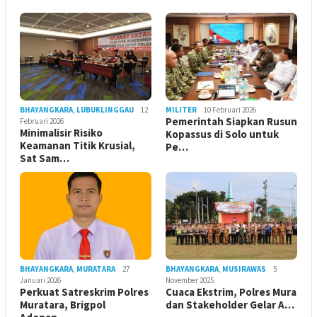
BHAYANGKARA
,
LUBUKLINGGAU
12
MILITER
10 Februari 2026
Pemerintah Siapkan Rusun
Februari 2026
Minimalisir Risiko
Kopassus di Solo untuk
Keamanan Titik Krusial,
Pe…
Sat Sam…
BHAYANGKARA
,
MURATARA
27
BHAYANGKARA
,
MUSIRAWAS
5
Januari 2026
November 2025
Perkuat Satreskrim Polres
Cuaca Ekstrim, Polres Mura
Muratara, Brigpol
dan Stakeholder Gelar A…