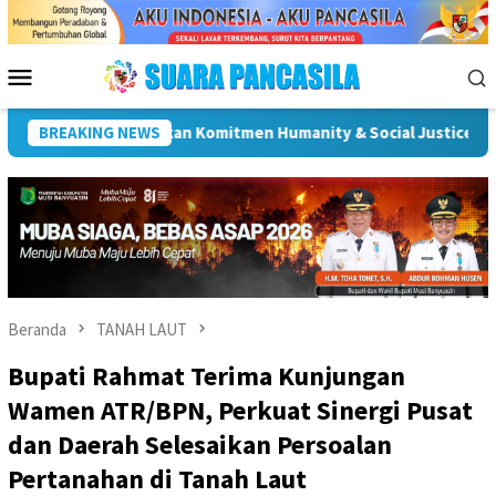
Loncat
ke
konten
Menu
Mobile
g Gelar Karya Bakti Sambut HUT ke-81 RI, Gaungkan Semangat In
BREAKING NEWS
Beranda
TANAH LAUT
Bupati Rahmat Terima Kunjungan
Wamen ATR/BPN, Perkuat Sinergi Pusat
dan Daerah Selesaikan Persoalan
Pertanahan di Tanah Laut