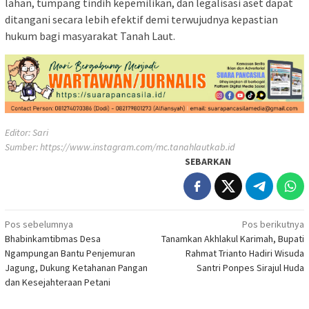
lahan, tumpang tindih kepemilikan, dan legalisasi aset dapat
ditangani secara lebih efektif demi terwujudnya kepastian
hukum bagi masyarakat Tanah Laut.
Editor: Sari
Sumber:
https://www.instagram.com/mc.tanahlautkab.id
SEBARKAN
Navigasi
Pos sebelumnya
Pos berikutnya
Bhabinkamtibmas Desa
Tanamkan Akhlakul Karimah, Bupati
pos
Ngampungan Bantu Penjemuran
Rahmat Trianto Hadiri Wisuda
Jagung, Dukung Ketahanan Pangan
Santri Ponpes Sirajul Huda
dan Kesejahteraan Petani