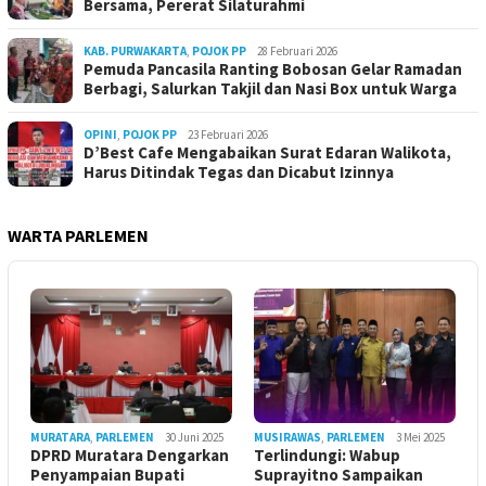
Bersama, Pererat Silaturahmi
KAB. PURWAKARTA
,
POJOK PP
28 Februari 2026
Pemuda Pancasila Ranting Bobosan Gelar Ramadan
Berbagi, Salurkan Takjil dan Nasi Box untuk Warga
OPINI
,
POJOK PP
23 Februari 2026
D’Best Cafe Mengabaikan Surat Edaran Walikota,
Harus Ditindak Tegas dan Dicabut Izinnya
WARTA PARLEMEN
MURATARA
,
PARLEMEN
30 Juni 2025
MUSIRAWAS
,
PARLEMEN
3 Mei 2025
DPRD Muratara Dengarkan
Terlindungi: Wabup
Penyampaian Bupati
Suprayitno Sampaikan