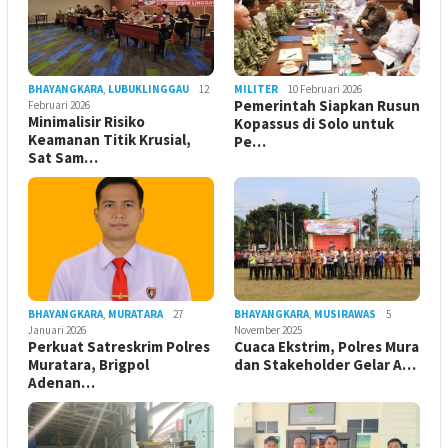
BHAYANGKARA
,
LUBUKLINGGAU
12
MILITER
10 Februari 2026
Pemerintah Siapkan Rusun
Februari 2026
Minimalisir Risiko
Kopassus di Solo untuk
Keamanan Titik Krusial,
Pe…
Sat Sam…
BHAYANGKARA
,
MURATARA
27
BHAYANGKARA
,
MUSIRAWAS
5
Januari 2026
November 2025
Perkuat Satreskrim Polres
Cuaca Ekstrim, Polres Mura
Muratara, Brigpol
dan Stakeholder Gelar A…
Adenan…