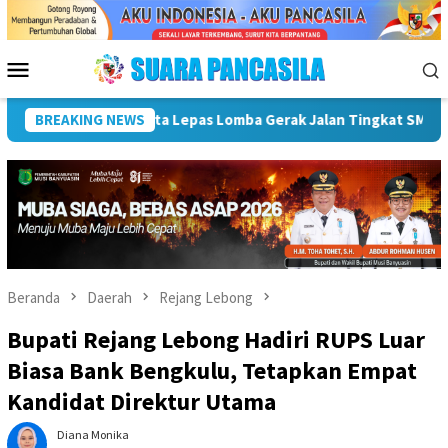
Loncat
ke
konten
Menu
Mobile
eriahkan HUT ke-81 RI
BREAKING NEWS
Pemkot Lubuk Linggau Sosialisasi
Beranda
Daerah
Rejang Lebong
Bupati Rejang Lebong Hadiri RUPS Luar
Biasa Bank Bengkulu, Tetapkan Empat
Kandidat Direktur Utama
Diana Monika