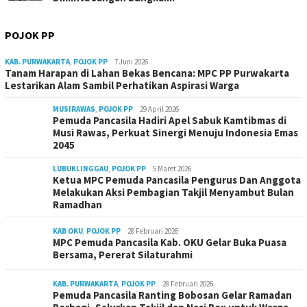
POJOK PP
KAB. PURWAKARTA
,
POJOK PP
7 Juni 2026
Tanam Harapan di Lahan Bekas Bencana: MPC PP Purwakarta
Lestarikan Alam Sambil Perhatikan Aspirasi Warga
MUSIRAWAS
,
POJOK PP
29 April 2026
Pemuda Pancasila Hadiri Apel Sabuk Kamtibmas di
Musi Rawas, Perkuat Sinergi Menuju Indonesia Emas
2045
LUBUKLINGGAU
,
POJOK PP
5 Maret 2026
Ketua MPC Pemuda Pancasila Pengurus Dan Anggota
Melakukan Aksi Pembagian Takjil Menyambut Bulan
Ramadhan
KAB OKU
,
POJOK PP
28 Februari 2026
MPC Pemuda Pancasila Kab. OKU Gelar Buka Puasa
Bersama, Pererat Silaturahmi
KAB. PURWAKARTA
,
POJOK PP
28 Februari 2026
Pemuda Pancasila Ranting Bobosan Gelar Ramadan