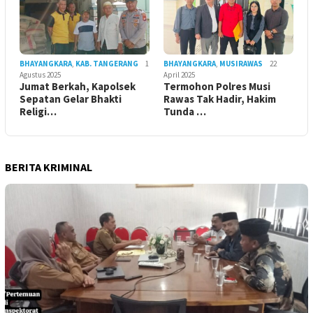
BHAYANGKARA
,
KAB. TANGERANG
1
BHAYANGKARA
,
MUSIRAWAS
22
Agustus 2025
April 2025
Jumat Berkah, Kapolsek
Termohon Polres Musi
Sepatan Gelar Bhakti
Rawas Tak Hadir, Hakim
Religi…
Tunda …
BERITA KRIMINAL