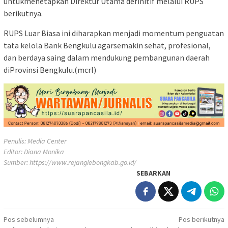
untukmenetapkan Direktur Utama definitif melalui RUPS
berikutnya.
RUPS Luar Biasa ini diharapkan menjadi momentum penguatan
tata kelola Bank Bengkulu agarsemakin sehat, profesional,
dan berdaya saing dalam mendukung pembangunan daerah
diProvinsi Bengkulu.(mcrl)
Penulis: Media Center
Editor: Diana Monika
Sumber:
https://www.rejanglebongkab.go.id/
SEBARKAN
Navigasi
Pos sebelumnya
Pos berikutnya