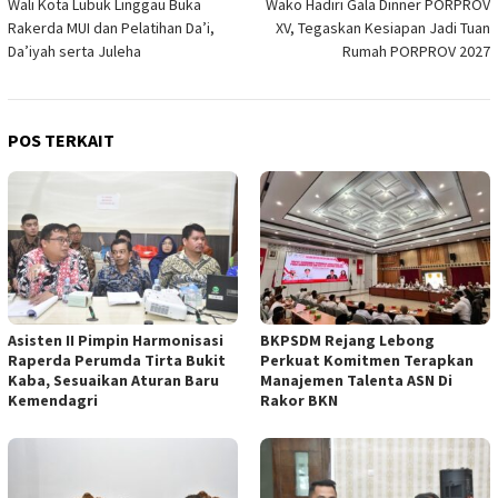
Wali Kota Lubuk Linggau Buka
Wako Hadiri Gala Dinner PORPROV
pos
Rakerda MUI dan Pelatihan Da’i,
XV, Tegaskan Kesiapan Jadi Tuan
Da’iyah serta Juleha
Rumah PORPROV 2027
POS TERKAIT
Asisten II Pimpin Harmonisasi
BKPSDM Rejang Lebong
Raperda Perumda Tirta Bukit
Perkuat Komitmen Terapkan
Kaba, Sesuaikan Aturan Baru
Manajemen Talenta ASN Di
Kemendagri
Rakor BKN