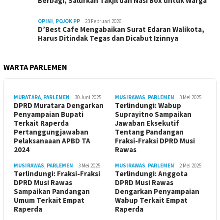
Berbagi, Salurkan Takjil dan Nasi Box untuk Warga
OPINI
,
POJOK PP
23 Februari 2026
D’Best Cafe Mengabaikan Surat Edaran Walikota,
Harus Ditindak Tegas dan Dicabut Izinnya
WARTA PARLEMEN
MURATARA
,
PARLEMEN
30 Juni 2025
MUSIRAWAS
,
PARLEMEN
3 Mei 2025
DPRD Muratara Dengarkan
Terlindungi: Wabup
Penyampaian Bupati
Suprayitno Sampaikan
Terkait Raperda
Jawaban Eksekutif
Pertanggungjawaban
Tentang Pandangan
Pelaksanaaan APBD TA
Fraksi-Fraksi DPRD Musi
2024
Rawas
MUSIRAWAS
,
PARLEMEN
3 Mei 2025
MUSIRAWAS
,
PARLEMEN
2 Mei 2025
Terlindungi: Fraksi-Fraksi
Terlindungi: Anggota
DPRD Musi Rawas
DPRD Musi Rawas
Sampaikan Pandangan
Dengarkan Penyampaian
Umum Terkait Empat
Wabup Terkait Empat
Raperda
Raperda