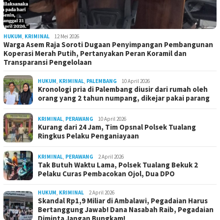
HUKUM
,
KRIMINAL
12 Mei 2026
Warga Asem Raja Soroti Dugaan Penyimpangan Pembangunan
Koperasi Merah Putih, Pertanyakan Peran Koramil dan
Transparansi Pengelolaan
HUKUM
,
KRIMINAL
,
PALEMBANG
10 April 2026
Kronologi pria di Palembang diusir dari rumah oleh
orang yang 2 tahun numpang, dikejar pakai parang
KRIMINAL
,
PERAWANG
10 April 2026
Kurang dari 24 Jam, Tim Opsnal Polsek Tualang
Ringkus Pelaku Penganiayaan
KRIMINAL
,
PERAWANG
2 April 2026
Tak Butuh Waktu Lama, Polsek Tualang Bekuk 2
Pelaku Curas Pembacokan Ojol, Dua DPO
HUKUM
,
KRIMINAL
2 April 2026
Skandal Rp1,9 Miliar di Ambalawi, Pegadaian Harus
Bertanggung Jawab! Dana Nasabah Raib, Pegadaian
Diminta Jangan Bungkam!