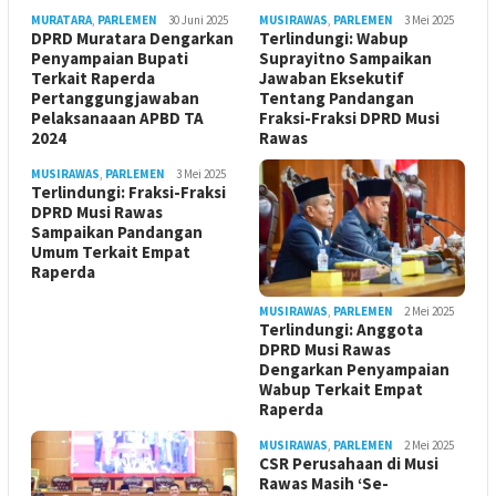
MURATARA
,
PARLEMEN
30 Juni 2025
MUSIRAWAS
,
PARLEMEN
3 Mei 2025
DPRD Muratara Dengarkan
Terlindungi: Wabup
Penyampaian Bupati
Suprayitno Sampaikan
Terkait Raperda
Jawaban Eksekutif
Pertanggungjawaban
Tentang Pandangan
Pelaksanaaan APBD TA
Fraksi-Fraksi DPRD Musi
2024
Rawas
MUSIRAWAS
,
PARLEMEN
3 Mei 2025
Terlindungi: Fraksi-Fraksi
DPRD Musi Rawas
Sampaikan Pandangan
Umum Terkait Empat
Raperda
MUSIRAWAS
,
PARLEMEN
2 Mei 2025
Terlindungi: Anggota
DPRD Musi Rawas
Dengarkan Penyampaian
Wabup Terkait Empat
Raperda
MUSIRAWAS
,
PARLEMEN
2 Mei 2025
CSR Perusahaan di Musi
Rawas Masih ‘Se-