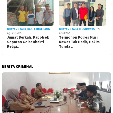
BHAYANGKARA
,
KAB. TANGERANG
1
BHAYANGKARA
,
MUSIRAWAS
22
Agustus 2025
April 2025
Jumat Berkah, Kapolsek
Termohon Polres Musi
Sepatan Gelar Bhakti
Rawas Tak Hadir, Hakim
Religi…
Tunda …
BERITA KRIMINAL