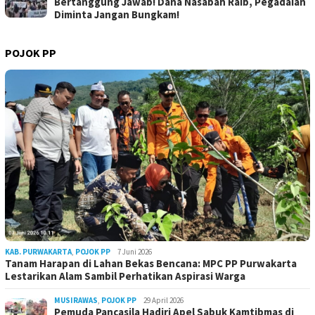
Bertanggung Jawab! Dana Nasabah Raib, Pegadaian
Diminta Jangan Bungkam!
POJOK PP
KAB. PURWAKARTA
,
POJOK PP
7 Juni 2026
Tanam Harapan di Lahan Bekas Bencana: MPC PP Purwakarta
Lestarikan Alam Sambil Perhatikan Aspirasi Warga
MUSIRAWAS
,
POJOK PP
29 April 2026
Pemuda Pancasila Hadiri Apel Sabuk Kamtibmas di