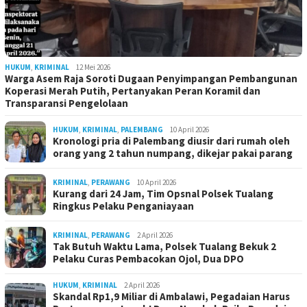
HUKUM
,
KRIMINAL
12 Mei 2026
Warga Asem Raja Soroti Dugaan Penyimpangan Pembangunan
Koperasi Merah Putih, Pertanyakan Peran Koramil dan
Transparansi Pengelolaan
HUKUM
,
KRIMINAL
,
PALEMBANG
10 April 2026
Kronologi pria di Palembang diusir dari rumah oleh
orang yang 2 tahun numpang, dikejar pakai parang
KRIMINAL
,
PERAWANG
10 April 2026
Kurang dari 24 Jam, Tim Opsnal Polsek Tualang
Ringkus Pelaku Penganiayaan
KRIMINAL
,
PERAWANG
2 April 2026
Tak Butuh Waktu Lama, Polsek Tualang Bekuk 2
Pelaku Curas Pembacokan Ojol, Dua DPO
HUKUM
,
KRIMINAL
2 April 2026
Skandal Rp1,9 Miliar di Ambalawi, Pegadaian Harus