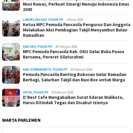
Musi Rawas, Perkuat Sinergi Menuju Indonesia Emas
2045
LUBUKLINGGAU
,
POJOK PP
5 Maret 2026
Ketua MPC Pemuda Pancasila Pengurus Dan Anggota
Melakukan Aksi Pembagian Takjil Menyambut Bulan
Ramadhan
KAB OKU
,
POJOK PP
28 Februari 2026
MPC Pemuda Pancasila Kab. OKU Gelar Buka Puasa
Bersama, Pererat Silaturahmi
KAB. PURWAKARTA
,
POJOK PP
28 Februari 2026
Pemuda Pancasila Ranting Bobosan Gelar Ramadan
Berbagi, Salurkan Takjil dan Nasi Box untuk Warga
OPINI
,
POJOK PP
23 Februari 2026
D’Best Cafe Mengabaikan Surat Edaran Walikota,
Harus Ditindak Tegas dan Dicabut Izinnya
WARTA PARLEMEN