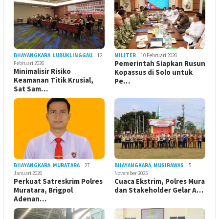
BHAYANGKARA
,
LUBUKLINGGAU
12
MILITER
10 Februari 2026
Pemerintah Siapkan Rusun
Februari 2026
Minimalisir Risiko
Kopassus di Solo untuk
Keamanan Titik Krusial,
Pe…
Sat Sam…
BHAYANGKARA
,
MURATARA
27
BHAYANGKARA
,
MUSIRAWAS
5
Januari 2026
November 2025
Perkuat Satreskrim Polres
Cuaca Ekstrim, Polres Mura
Muratara, Brigpol
dan Stakeholder Gelar A…
Adenan…