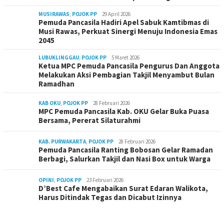
MUSIRAWAS
,
POJOK PP
29 April 2026
Pemuda Pancasila Hadiri Apel Sabuk Kamtibmas di
Musi Rawas, Perkuat Sinergi Menuju Indonesia Emas
2045
LUBUKLINGGAU
,
POJOK PP
5 Maret 2026
Ketua MPC Pemuda Pancasila Pengurus Dan Anggota
Melakukan Aksi Pembagian Takjil Menyambut Bulan
Ramadhan
KAB OKU
,
POJOK PP
28 Februari 2026
MPC Pemuda Pancasila Kab. OKU Gelar Buka Puasa
Bersama, Pererat Silaturahmi
KAB. PURWAKARTA
,
POJOK PP
28 Februari 2026
Pemuda Pancasila Ranting Bobosan Gelar Ramadan
Berbagi, Salurkan Takjil dan Nasi Box untuk Warga
OPINI
,
POJOK PP
23 Februari 2026
D’Best Cafe Mengabaikan Surat Edaran Walikota,
Harus Ditindak Tegas dan Dicabut Izinnya