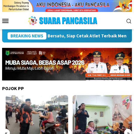
Loncat
ke
konten
Menu
Mobile
baik Menuju PORPAMNAS IX 2026
BREAKING NEWS
Lomba Turnamen Mini Socc
POJOK PP
«
»