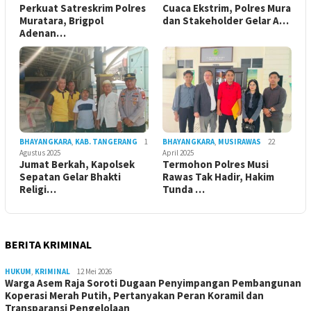
Perkuat Satreskrim Polres
Cuaca Ekstrim, Polres Mura
Muratara, Brigpol
dan Stakeholder Gelar A…
Adenan…
BHAYANGKARA
,
KAB. TANGERANG
1
BHAYANGKARA
,
MUSIRAWAS
22
Agustus 2025
April 2025
Jumat Berkah, Kapolsek
Termohon Polres Musi
Sepatan Gelar Bhakti
Rawas Tak Hadir, Hakim
Religi…
Tunda …
BERITA KRIMINAL
HUKUM
,
KRIMINAL
12 Mei 2026
Warga Asem Raja Soroti Dugaan Penyimpangan Pembangunan
Koperasi Merah Putih, Pertanyakan Peran Koramil dan
Transparansi Pengelolaan