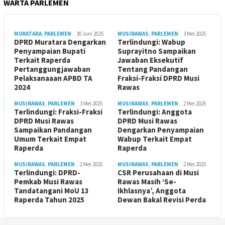
WARTA PARLEMEN
MURATARA
,
PARLEMEN
30 Juni 2025
MUSIRAWAS
,
PARLEMEN
3 Mei 2025
DPRD Muratara Dengarkan
Terlindungi: Wabup
Penyampaian Bupati
Suprayitno Sampaikan
Terkait Raperda
Jawaban Eksekutif
Pertanggungjawaban
Tentang Pandangan
Pelaksanaaan APBD TA
Fraksi-Fraksi DPRD Musi
2024
Rawas
MUSIRAWAS
,
PARLEMEN
3 Mei 2025
MUSIRAWAS
,
PARLEMEN
2 Mei 2025
Terlindungi: Fraksi-Fraksi
Terlindungi: Anggota
DPRD Musi Rawas
DPRD Musi Rawas
Sampaikan Pandangan
Dengarkan Penyampaian
Umum Terkait Empat
Wabup Terkait Empat
Raperda
Raperda
MUSIRAWAS
,
PARLEMEN
2 Mei 2025
MUSIRAWAS
,
PARLEMEN
2 Mei 2025
Terlindungi: DPRD-
CSR Perusahaan di Musi
Pemkab Musi Rawas
Rawas Masih ‘Se-
Tandatangani MoU 13
Ikhlasnya’, Anggota
Raperda Tahun 2025
Dewan Bakal Revisi Perda ‎