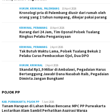
HUKUM
,
KRIMINAL
,
PALEMBANG
10 April 2026
Kronologi pria di Palembang diusir dari rumah oleh
orang yang 2 tahun numpang, dikejar pakai parang
KRIMINAL
,
PERAWANG
10 April 2026
Kurang dari 24 Jam, Tim Opsnal Polsek Tualang
Ringkus Pelaku Penganiayaan
KRIMINAL
,
PERAWANG
2 April 2026
Tak Butuh Waktu Lama, Polsek Tualang Bekuk 2
Pelaku Curas Pembacokan Ojol, Dua DPO
HUKUM
,
KRIMINAL
2 April 2026
Skandal Rp1,9 Miliar di Ambalawi, Pegadaian Harus
Bertanggung Jawab! Dana Nasabah Raib, Pegadaian
Diminta Jangan Bungkam!
POJOK PP
KAB. PURWAKARTA
,
POJOK PP
7 Juni 2026
Tanam Harapan di Lahan Bekas Bencana: MPC PP Purwakarta
Lestarikan Alam Sambil Perhatikan Aspirasi Warga