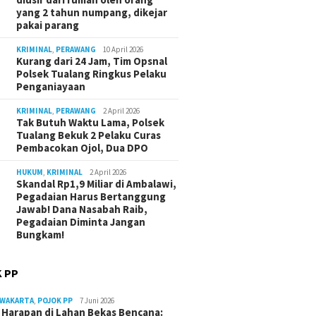
yang 2 tahun numpang, dikejar
pakai parang
KRIMINAL
,
PERAWANG
10 April 2026
Kurang dari 24 Jam, Tim Opsnal
Polsek Tualang Ringkus Pelaku
Penganiayaan
KRIMINAL
,
PERAWANG
2 April 2026
Tak Butuh Waktu Lama, Polsek
Tualang Bekuk 2 Pelaku Curas
Pembacokan Ojol, Dua DPO
HUKUM
,
KRIMINAL
2 April 2026
Skandal Rp1,9 Miliar di Ambalawi,
Pegadaian Harus Bertanggung
Jawab! Dana Nasabah Raib,
Pegadaian Diminta Jangan
Bungkam!
 PP
RWAKARTA
,
POJOK PP
7 Juni 2026
Harapan di Lahan Bekas Bencana: