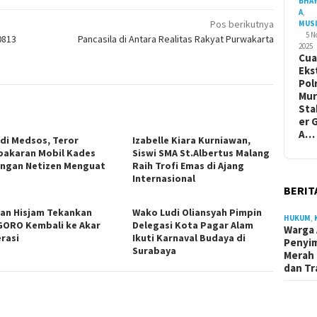
BHA
A
,
Pos berikutnya
MUS
5 
0813
Pancasila di Antara Realitas Rakyat Purwakarta
2025
Cua
Eks
Pol
Mur
Sta
er 
A…
 di Medsos, Teror
Izabelle Kiara Kurniawan,
akaran Mobil Kades
Siswi SMA St.Albertus Malang
ngan Netizen Menguat
Raih Trofi Emas di Ajang
Internasional
BERIT
an Hisjam Tekankan
Wako Ludi Oliansyah Pimpin
HUKUM
,
ORO Kembali ke Akar
Delegasi Kota Pagar Alam
Warga 
rasi
Ikuti Karnaval Budaya di
Penyi
Surabaya
Merah 
dan Tr