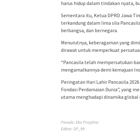
harus hidup dalam tindakan nyata, b
Sementara itu, Ketua DPRD Jawa Tim
terkandung dalam lima sila Pancasil
berbangsa, dan bernegara.
Menurutnya, keberagaman yang dimil
dirawat untuk memperkuat persatuan 
“Pancasila telah mempersatukan ban
mengamalkannya demi kemajuan Indo
Peringatan Hari Lahir Pancasila 20
Fondasi Perdamaian Dunia”, yang m
utama menghadapi dinamika global
Penulis: Eko Prayitno
Editor: SP_99