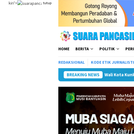
Loncat
kiri'>
tutup
ke
konten
HOME
BERITA
POLITIK
PER
REDAKSIONAL
KODE ETIK JURNALIST
Wali Kota Kunker ke Mojokerto Terka
BREAKING NEWS