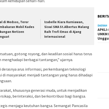
alam kehidupan sehari-hari.
BERIT
ral di Medsos, Teror
Izabelle Kiara Kurniawan,
DAERAH
mbakaran Mobil Kades
Siswi SMA St.Albertus Malang
APKLI
kungan Netizen
Raih Trofi Emas di Ajang
UMKM R
nguat
Internasional
Unggul
rsatuan, gotong royong, dan keadilan sosial harus terus
h menghadapi berbagai tantangan,” ujarnya.
ai derasnya arus informasi, perkembangan teknologi
asi di masyarakat menjadi tantangan yang harus dihadapi
ngsaan.
yarakat, khususnya generasi muda, untuk menjadikan
sikap, berinteraksi, dan berkontribusi bagi bangsa.
ategis menjaga keutuhan bangsa. Semangat Pancasila