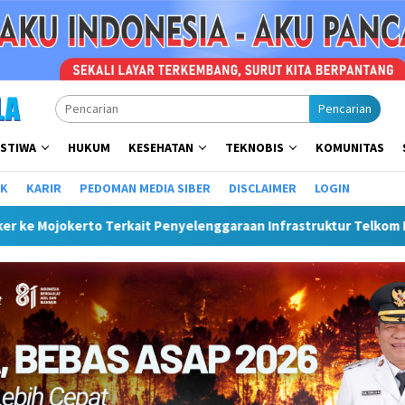
Pencarian
ISTIWA
HUKUM
KESEHATAN
TEKNOBIS
KOMUNITAS
IK
KARIR
PEDOMAN MEDIA SIBER
DISCLAIMER
LOGIN
it Penyelenggaraan Infrastruktur Telkom Rumija
Plt Bup