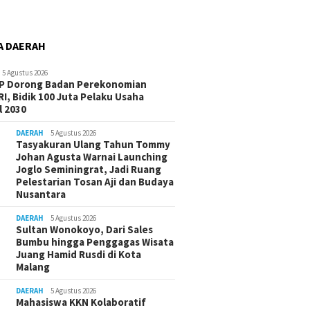
A DAERAH
5 Agustus 2026
-P Dorong Badan Perekonomian
I, Bidik 100 Juta Pelaku Usaha
 2030
DAERAH
5 Agustus 2026
Tasyakuran Ulang Tahun Tommy
Johan Agusta Warnai Launching
Joglo Seminingrat, Jadi Ruang
Pelestarian Tosan Aji dan Budaya
Nusantara
DAERAH
5 Agustus 2026
Sultan Wonokoyo, Dari Sales
Bumbu hingga Penggagas Wisata
Juang Hamid Rusdi di Kota
Malang
DAERAH
5 Agustus 2026
Mahasiswa KKN Kolaboratif