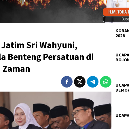
KORAN
2026
 Jatim Sri Wahyuni,
a Benteng Persatuan di
UCAPA
BOJO
n Zaman
UCAPA
DEMO
UCAPA