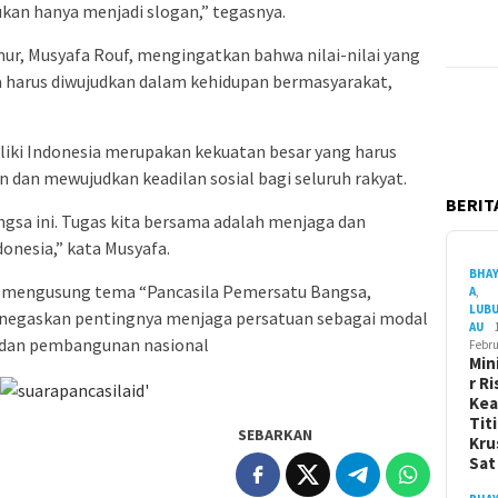
ukan hanya menjadi slogan,” tegasnya.
ur, Musyafa Rouf, mengingatkan bahwa nilai-nilai yang
a harus diwujudkan dalam kehidupan bermasyarakat,
iki Indonesia merupakan kekuatan besar yang harus
dan mewujudkan keadilan sosial bagi seluruh rakyat.
BERITA
gsa ini. Tugas kita bersama adalah menjaga dan
nesia,” kata Musyafa.
BHA
26 mengusung tema “Pancasila Pemersatu Bangsa,
A
,
LUB
enegaskan pentingnya menjaga persatuan sebagai modal
AU
 dan pembangunan nasional
Febru
Min
r Ri
Ke
Tit
SEBARKAN
Kru
Sa