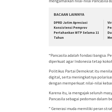
mengamalkan nilai-nilai Pancasila d
BACAAN LAINNYA
DPRD Jatim Apresiasi
Vi
Konsistensi Pemprov
Pe
Pertahankan WTP Selama 11
Du
Tahun
Me
“Pancasila adalah fondasi bangsa. Pe
diperkuat agar Indonesia tetap koko
Politikus Partai Demokrat itu menil
digital, serta meningkatnya polaris
dengan memperkuat nilai-nilai keba
Karena itu, ia mengajak seluruh mas
Pancasila sebagai pedoman dalam ber
” Generasi muda memiliki peran str