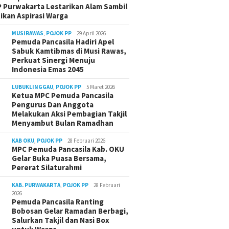
 Purwakarta Lestarikan Alam Sambil
ikan Aspirasi Warga
MUSIRAWAS
,
POJOK PP
29 April 2026
Pemuda Pancasila Hadiri Apel
Sabuk Kamtibmas di Musi Rawas,
Perkuat Sinergi Menuju
Indonesia Emas 2045
LUBUKLINGGAU
,
POJOK PP
5 Maret 2026
Ketua MPC Pemuda Pancasila
Pengurus Dan Anggota
Melakukan Aksi Pembagian Takjil
Menyambut Bulan Ramadhan
KAB OKU
,
POJOK PP
28 Februari 2026
MPC Pemuda Pancasila Kab. OKU
Gelar Buka Puasa Bersama,
Pererat Silaturahmi
KAB. PURWAKARTA
,
POJOK PP
28 Februari
2026
Pemuda Pancasila Ranting
Bobosan Gelar Ramadan Berbagi,
Salurkan Takjil dan Nasi Box