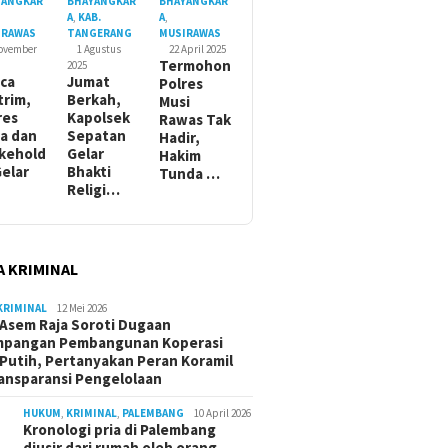
YANGKAR
BHAYANGKAR
BHAYANGKAR
A
,
KAB.
A
,
IRAWAS
TANGERANG
MUSIRAWAS
November
1 Agustus
22 April 2025
Termohon
2025
ca
Jumat
Polres
trim,
Berkah,
Musi
res
Kapolsek
Rawas Tak
a dan
Sepatan
Hadir,
kehold
Gelar
Hakim
Gelar
Bhakti
Tunda …
Religi…
A KRIMINAL
KRIMINAL
12 Mei 2026
Asem Raja Soroti Dugaan
mpangan Pembangunan Koperasi
Putih, Pertanyakan Peran Koramil
ansparansi Pengelolaan
HUKUM
,
KRIMINAL
,
PALEMBANG
10 April 2026
Kronologi pria di Palembang
diusir dari rumah oleh orang