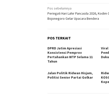
Navigasi
Pos sebelumnya
Peringati Hari Lahir Pancasila 2026, Kodim 
pos
Bojonegoro Gelar Upacara Bendera
POS TERKAIT
DPRD Jatim Apresiasi
Viral
Konsistensi Pemprov
Pemb
Pertahankan WTP Selama 11
Duku
Tahun
Jalan Politik Ridwan Hisjam,
Ridw
Politisi Senior Partai Golkar
KOSG
Kope