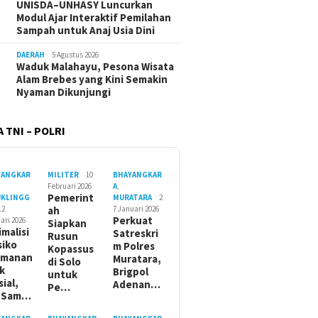
UNISDA–UNHASY Luncurkan
Modul Ajar Interaktif Pemilahan
Sampah untuk Anaj Usia Dini
DAERAH
5 Agustus 2026
Waduk Malahayu, Pesona Wisata
Alam Brebes yang Kini Semakin
Nyaman Dikunjungi
 TNI – POLRI
YANGKAR
MILITER
10
BHAYANGKAR
Februari 2026
A
,
Pemerint
UKLINGG
MURATARA
2
12
ah
7 Januari 2026
Perkuat
ari 2026
Siapkan
imalisi
Satreskri
Rusun
siko
m Polres
Kopassus
amanan
Muratara,
di Solo
ik
Brigpol
untuk
sial,
Adenan…
Pe…
t Sam…