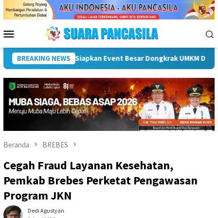
Loncat
ke
konten
Menu
Mobile
ta
BREAKING NEWS
Plt Bupati Hendri Dukung Percepatan Penyaluran DAK 
Beranda
BREBES
Cegah Fraud Layanan Kesehatan,
Pemkab Brebes Perketat Pengawasan
Program JKN
Dedi Agustyan