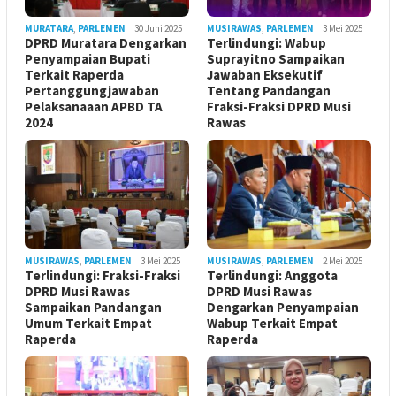
MURATARA
,
PARLEMEN
30 Juni 2025
MUSIRAWAS
,
PARLEMEN
3 Mei 2025
DPRD Muratara Dengarkan
Terlindungi: Wabup
Penyampaian Bupati
Suprayitno Sampaikan
Terkait Raperda
Jawaban Eksekutif
Pertanggungjawaban
Tentang Pandangan
Pelaksanaaan APBD TA
Fraksi-Fraksi DPRD Musi
2024
Rawas
MUSIRAWAS
,
PARLEMEN
3 Mei 2025
MUSIRAWAS
,
PARLEMEN
2 Mei 2025
Terlindungi: Fraksi-Fraksi
Terlindungi: Anggota
DPRD Musi Rawas
DPRD Musi Rawas
Sampaikan Pandangan
Dengarkan Penyampaian
Umum Terkait Empat
Wabup Terkait Empat
Raperda
Raperda