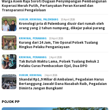
Warga Asem Raja Soroti Dugaan Penyimpangan Pembangunan
Koperasi Merah Putih, Pertanyakan Peran Koramil dan
Transparansi Pengelolaan
HUKUM
,
KRIMINAL
,
PALEMBANG
10 April 2026
Kronologi pria di Palembang diusir dari rumah oleh
orang yang 2 tahun numpang, dikejar pakai parang
KRIMINAL
,
PERAWANG
10 April 2026
Kurang dari 24 Jam, Tim Opsnal Polsek Tualang
Ringkus Pelaku Penganiayaan
KRIMINAL
,
PERAWANG
2 April 2026
Tak Butuh Waktu Lama, Polsek Tualang Bekuk 2
Pelaku Curas Pembacokan Ojol, Dua DPO
HUKUM
,
KRIMINAL
2 April 2026
Skandal Rp1,9 Miliar di Ambalawi, Pegadaian Harus
Bertanggung Jawab! Dana Nasabah Raib, Pegadaian
Diminta Jangan Bungkam!
POJOK PP