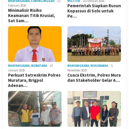
BHAYANGKARA
,
LUBUKLINGGAU
12
MILITER
10 Februari 2026
Pemerintah Siapkan Rusun
Februari 2026
Minimalisir Risiko
Kopassus di Solo untuk
Keamanan Titik Krusial,
Pe…
Sat Sam…
BHAYANGKARA
,
MURATARA
27
BHAYANGKARA
,
MUSIRAWAS
5
Januari 2026
November 2025
Perkuat Satreskrim Polres
Cuaca Ekstrim, Polres Mura
Muratara, Brigpol
dan Stakeholder Gelar A…
Adenan…