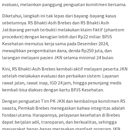
evaluasi, melainkan panggung penguatan komitmen bersama.
Diketahui, langkah ini tak lepas dari bayang-bayang kasus
sebelumnya. RS Bhakti Asih Brebes dan RS Bhakti Asih
Jatibarang pernah terbukti melakukan klaim fiktif (phantom
procedure) dengan kerugian lebih dari Rp22 miliar. BPJS
Kesehatan memutus kerja sama pada Desember 2024,
mewajibkan pengembalian dana, denda Rp250 juta, dan
larangan melayani pasien JKN selama minimal 24 bulan.
Kini, RS Bhakti Asih Brebes kembali aktif melayani peserta JKN
setelah melakukan evaluasi dan perbaikan sistem. Layanan
rawat jalan, rawat inap, IGD 24 jam, hingga penunjang medis
kembali bisa diakses dengan kartu BPJS Kesehatan.
Dengan penguatan Tim PK JKN dan kembalinya komitmen RS
swasta, Pemkab Brebes menegaskan bahwa integritas adalah
fondasi utama. Harapannya, pelayanan kesehatan di Brebes
dapat berjalan adil, transparan, dan berkualitas, sehingga
masyarakat benar-benar merasakan manfaat program JKN.