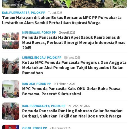
KAB. PURWAKARTA
,
POJOK PP
7 Juni 2026
Tanam Harapan di Lahan Bekas Bencana: MPC PP Purwakarta
Lestarikan Alam Sambil Perhatikan Aspirasi Warga
MUSIRAWAS
,
POJOK PP
29 April 2026
Pemuda Pancasila Hadiri Apel Sabuk Kamtibmas di
Musi Rawas, Perkuat Sinergi Menuju Indonesia Emas
2045
LUBUKLINGGAU
,
POJOK PP
5 Maret 2026
Ketua MPC Pemuda Pancasila Pengurus Dan Anggota
Melakukan Aksi Pembagian Takjil Menyambut Bulan
Ramadhan
KAB OKU
,
POJOK PP
28 Februari 2026
MPC Pemuda Pancasila Kab. OKU Gelar Buka Puasa
Bersama, Pererat Silaturahmi
KAB. PURWAKARTA
,
POJOK PP
28 Februari 2026
Pemuda Pancasila Ranting Bobosan Gelar Ramadan
Berbagi, Salurkan Takjil dan Nasi Box untuk Warga
OPINI
,
POJOK PP
23 Februari 2026