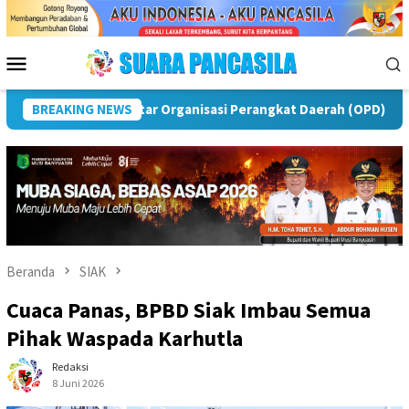
Loncat
ke
konten
Menu
Mobile
was
BREAKING NEWS
Puncak Peringatan IPeKB Ke-19, Plt Bupati Rejang 
Beranda
SIAK
Cuaca Panas, BPBD Siak Imbau Semua
Pihak Waspada Karhutla
Redaksi
8 Juni 2026