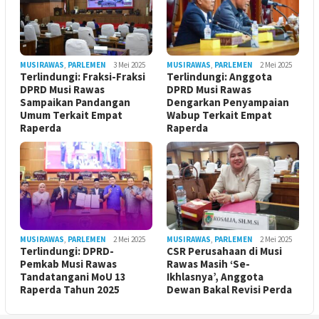
MUSIRAWAS
,
PARLEMEN
3 Mei 2025
MUSIRAWAS
,
PARLEMEN
2 Mei 2025
Terlindungi: Fraksi-Fraksi
Terlindungi: Anggota
DPRD Musi Rawas
DPRD Musi Rawas
Sampaikan Pandangan
Dengarkan Penyampaian
Umum Terkait Empat
Wabup Terkait Empat
Raperda
Raperda
MUSIRAWAS
,
PARLEMEN
2 Mei 2025
MUSIRAWAS
,
PARLEMEN
2 Mei 2025
Terlindungi: DPRD-
CSR Perusahaan di Musi
Pemkab Musi Rawas
Rawas Masih ‘Se-
Tandatangani MoU 13
Ikhlasnya’, Anggota
Raperda Tahun 2025
Dewan Bakal Revisi Perda ‎