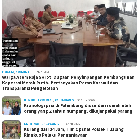
HUKUM
,
KRIMINAL
12 Mei 2026
Warga Asem Raja Soroti Dugaan Penyimpangan Pembangunan
Koperasi Merah Putih, Pertanyakan Peran Koramil dan
Transparansi Pengelolaan
HUKUM
,
KRIMINAL
,
PALEMBANG
10 April 2026
Kronologi pria di Palembang diusir dari rumah oleh
orang yang 2 tahun numpang, dikejar pakai parang
KRIMINAL
,
PERAWANG
10 April 2026
Kurang dari 24 Jam, Tim Opsnal Polsek Tualang
Ringkus Pelaku Penganiayaan