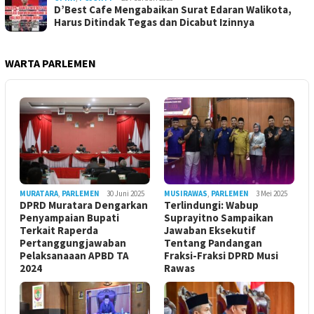
D’Best Cafe Mengabaikan Surat Edaran Walikota,
Harus Ditindak Tegas dan Dicabut Izinnya
WARTA PARLEMEN
MURATARA
,
PARLEMEN
30 Juni 2025
MUSIRAWAS
,
PARLEMEN
3 Mei 2025
DPRD Muratara Dengarkan
Terlindungi: Wabup
Penyampaian Bupati
Suprayitno Sampaikan
Terkait Raperda
Jawaban Eksekutif
Pertanggungjawaban
Tentang Pandangan
Pelaksanaaan APBD TA
Fraksi-Fraksi DPRD Musi
2024
Rawas