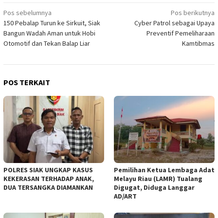
Navigasi
Pos sebelumnya
Pos berikutnya
150 Pebalap Turun ke Sirkuit, Siak
Cyber Patrol sebagai Upaya
pos
Bangun Wadah Aman untuk Hobi
Preventif Pemeliharaan
Otomotif dan Tekan Balap Liar
Kamtibmas
POS TERKAIT
POLRES SIAK UNGKAP KASUS
Pemilihan Ketua Lembaga Adat
KEKERASAN TERHADAP ANAK,
Melayu Riau (LAMR) Tualang
DUA TERSANGKA DIAMANKAN
Digugat, Diduga Langgar
AD/ART