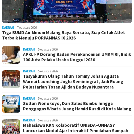
DAERAH
7 Agustus 2026
Tiga BUMD Air Minum Malang Raya Bersatu, Siap Cetak Atlet
Terbaik Menuju PORPAMNAS IX 2026
DAERAH
5 Agustus 2026
APKLI-P Dorong Badan Perekonomian UMKM RI, Bidik
100 Juta Pelaku Usaha Unggul 2030
DAERAH
5 Agustus 2026
Tasyakuran Ulang Tahun Tommy Johan Agusta
Warnai Launching Joglo Seminingrat, Jadi Ruang
Pelestarian Tosan Aji dan Budaya Nusantara
DAERAH
5 Agustus 2026
Sultan Wonokoyo, Dari Sales Bumbu hingga
Penggagas Wisata Juang Hamid Rusdi di Kota Malang
DAERAH
5 Agustus 2026
Mahasiswa KKN Kolaboratif UNISDA–UNHASY
Luncurkan Modul Ajar Interaktif Pemilahan Sampah