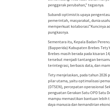
penggerak perubahan,” tegasnya.
Subandi optimistis upaya pengentasa
pemerintah, masyarakat, dunia usah
memperkuat kolaborasi.”Kuncinya ad
pungkasnya.
Sementara itu, Kepala Badan Perenc
(Bapperida) Kabupaten Brebes Tety 
Brebes masih berada pada kisaran 14,
tersebut menjadi tantangan bersama
terintegrasi, berbasis data, dan ma
Tety menjelaskan, pada tahun 2026 
pilar utama, yaitu optimalisasi pem
(DTSEN), percepatan operasional Se
penguatan Gerakan Satu OPD Satu D
mampu memastikan bantuan lebih te
daya manusia dan kemandirian ekon