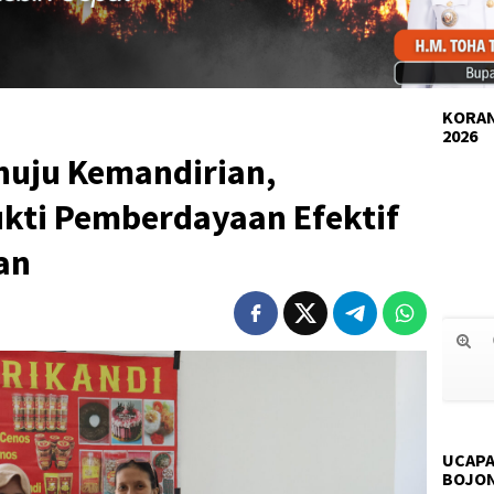
KORAN
2026
nuju Kemandirian,
ukti Pemberdayaan Efektif
an
UCAPA
BOJO