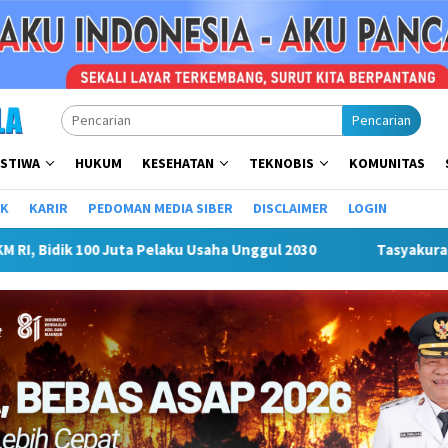
Pencarian
ISTIWA
HUKUM
KESEHATAN
TEKNOBIS
KOMUNITAS
IK
KARIR
PEDOMAN MEDIA SIBER
DISCLAIMER
LOGIN
Tasyakuran Ulang Tahun Tommy Johan Agusta Warnai Launchin