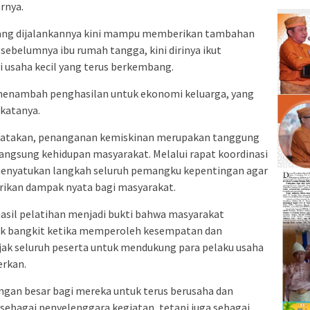
rnya.
ang dijalankannya kini mampu memberikan tambahan
 sebelumnya ibu rumah tangga, kini dirinya ikut
usaha kecil yang terus berkembang.
a menambah penghasilan untuk ekonomi keluarga, yang
 katanya.
ngatakan, penanganan kemiskinan merupakan tanggung
ngsung kehidupan masyarakat. Melalui rapat koordinasi
 menyatukan langkah seluruh pemangku kepentingan agar
ikan dampak nyata bagi masyarakat.
asil pelatihan menjadi bukti bahwa masyarakat
uk bangkit ketika memperoleh kesempatan dan
jak seluruh peserta untuk mendukung para pelaku usaha
rkan.
ongan besar bagi mereka untuk terus berusaha dan
sebagai penyelenggara kegiatan, tetapi juga sebagai