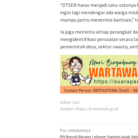
“DTSEN harus menjadi satu-satunya k
ingin lagi mendengar ada warga mis
mampu justru menerima bantuan,” te
Ia juga meminta setiap perangkat d
mengidentifikasi persoalan secara
pemerintah desa, sektor swasta, ser
Editor: Sari
Sumber:
https://brebeskab.go.id
Navigasi
Pos sebelumnya
Plt Bupati Rejang Lebong Santuni Anak Yat