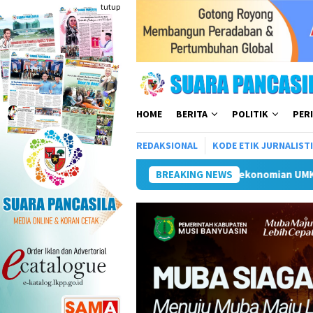
Loncat
tutup
ke
konten
HOME
BERITA
POLITIK
PER
REDAKSIONAL
KODE ETIK JURNALIST
onomian UMKM RI, Bidik 100 Juta Pelaku Usaha Unggul 2030
BREAKING NEWS