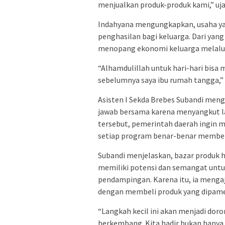
menjualkan produk-produk kami,” uja
Indahyana mengungkapkan, usaha y
penghasilan bagi keluarga. Dari yang
menopang ekonomi keluarga melalui 
“Alhamdulillah untuk hari-hari bis
sebelumnya saya ibu rumah tangga,”
Asisten I Sekda Brebes Subandi me
jawab bersama karena menyangkut la
tersebut, pemerintah daerah ingin
setiap program benar-benar member
Subandi menjelaskan, bazar produk h
memiliki potensi dan semangat unt
pendampingan. Karena itu, ia menga
dengan membeli produk yang dipame
“Langkah kecil ini akan menjadi dor
berkembang. Kita hadir bukan hanya 