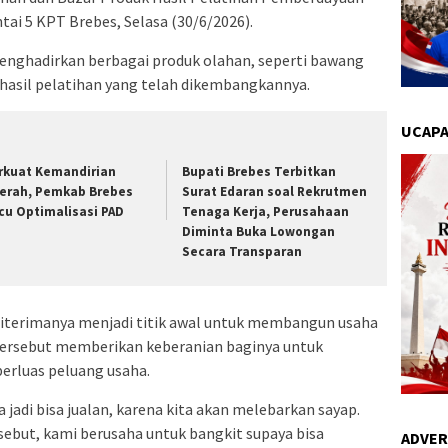
ai 5 KPT Brebes, Selasa (30/6/2026).
menghadirkan berbagai produk olahan, seperti bawang
hasil pelatihan yang telah dikembangkannya.
UCAPA
rkuat Kemandirian
Bupati Brebes Terbitkan
erah, Pemkab Brebes
Surat Edaran soal Rekrutmen
cu Optimalisasi PAD
Tenaga Kerja, Perusahaan
Diminta Buka Lowongan
Secara Transparan
diterimanya menjadi titik awal untuk membangun usaha
 tersebut memberikan keberanian baginya untuk
rluas peluang usaha.
jadi bisa jualan, karena kita akan melebarkan sayap.
rsebut, kami berusaha untuk bangkit supaya bisa
ADVER