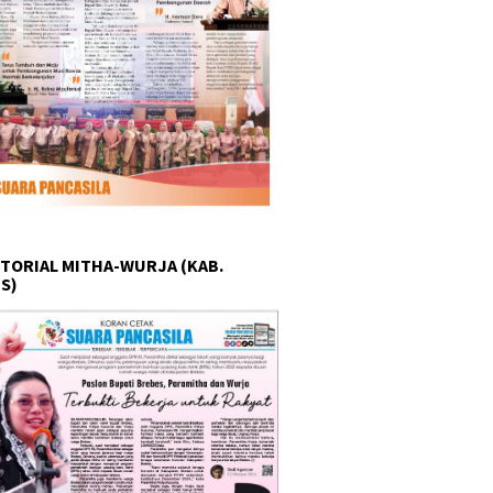
TORIAL MITHA-WURJA (KAB.
S)