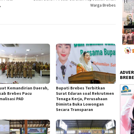
,
Warga Brebes
ADVER
BREBE
uat Kemandirian Daerah,
Bupati Brebes Terbitkan
ab Brebes Pacu
Surat Edaran soal Rekrutmen
malisasi PAD
Tenaga Kerja, Perusahaan
Diminta Buka Lowongan
Secara Transparan