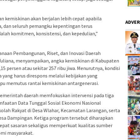
n kemiskinan akan berjalan lebih cepat apabila
ADVER
a, dan seluruh pemangku kepentingan terus
alah komitmen, konsistensi, dan kepedulian,”
anaan Pembangunan, Riset, dan Inovasi Daerah
Yuliana, menyampaikan, angka kemiskinan di Kabupaten
15 persen atau sekitar 257 ribu jiwa. Menurutnya, kondisi
 yang harus direspons melalui kebijakan yang
mpu memutus rantai kemiskinan antargenerasi.
pemerintah daerah memfokuskan intervensi pada tiga
anfaatan Data Tunggal Sosial Ekonomi Nasional
kolah Rakyat di Desa Wlahar, Kecamatan Larangan, serta
esa Dampingan. Ketiga program tersebut diharapkan
pat sasaran sekaligus memperkuat kualitas sumber
omi masyarakat.