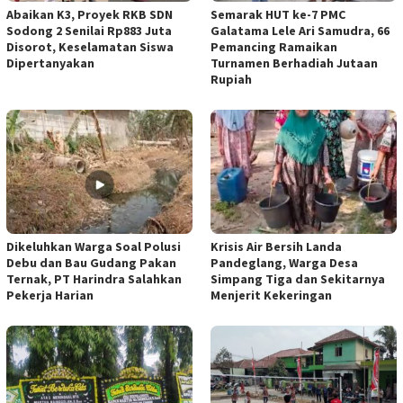
Abaikan K3, Proyek RKB SDN
Semarak HUT ke-7 PMC
Sodong 2 Senilai Rp883 Juta
Galatama Lele Ari Samudra, 66
Disorot, Keselamatan Siswa
Pemancing Ramaikan
Dipertanyakan
Turnamen Berhadiah Jutaan
Rupiah
Dikeluhkan Warga Soal Polusi
Krisis Air Bersih Landa
Debu dan Bau Gudang Pakan
Pandeglang, Warga Desa
Ternak, PT Harindra Salahkan
Simpang Tiga dan Sekitarnya
Pekerja Harian
Menjerit Kekeringan