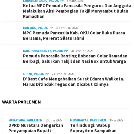
LUBUKLINGGAU
,
POJOK PP
5 Maret 2026
Ketua MPC Pemuda Pancasila Pengurus Dan Anggota
Melakukan Aksi Pembagian Takjil Menyambut Bulan
Ramadhan
KAB OKU
,
POJOK PP
28 Februari 2026
MPC Pemuda Pancasila Kab. OKU Gelar Buka Puasa
Bersama, Pererat Silaturahmi
KAB. PURWAKARTA
,
POJOK PP
28 Februari 2026
Pemuda Pancasila Ranting Bobosan Gelar Ramadan
Berbagi, Salurkan Takjil dan Nasi Box untuk Warga
OPINI
,
POJOK PP
23 Februari 2026
D’Best Cafe Mengabaikan Surat Edaran Walikota,
Harus Ditindak Tegas dan Dicabut Izinnya
WARTA PARLEMEN
MURATARA
,
PARLEMEN
30 Juni 2025
MUSIRAWAS
,
PARLEMEN
3 Mei 2025
DPRD Muratara Dengarkan
Terlindungi: Wabup
Penyampaian Bupati
Suprayitno Sampaikan