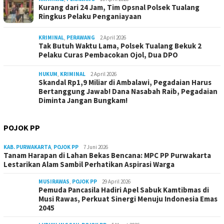
Kurang dari 24 Jam, Tim Opsnal Polsek Tualang
Ringkus Pelaku Penganiayaan
KRIMINAL
,
PERAWANG
2 April 2026
Tak Butuh Waktu Lama, Polsek Tualang Bekuk 2
Pelaku Curas Pembacokan Ojol, Dua DPO
HUKUM
,
KRIMINAL
2 April 2026
Skandal Rp1,9 Miliar di Ambalawi, Pegadaian Harus
Bertanggung Jawab! Dana Nasabah Raib, Pegadaian
Diminta Jangan Bungkam!
POJOK PP
KAB. PURWAKARTA
,
POJOK PP
7 Juni 2026
Tanam Harapan di Lahan Bekas Bencana: MPC PP Purwakarta
Lestarikan Alam Sambil Perhatikan Aspirasi Warga
MUSIRAWAS
,
POJOK PP
29 April 2026
Pemuda Pancasila Hadiri Apel Sabuk Kamtibmas di
Musi Rawas, Perkuat Sinergi Menuju Indonesia Emas
2045