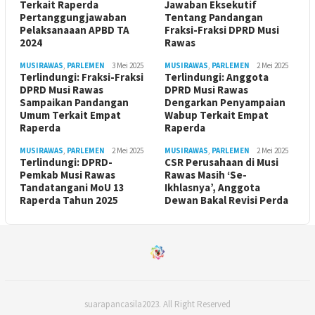
Terkait Raperda
Jawaban Eksekutif
Pertanggungjawaban
Tentang Pandangan
Pelaksanaaan APBD TA
Fraksi-Fraksi DPRD Musi
2024
Rawas
MUSIRAWAS
,
PARLEMEN
3 Mei 2025
MUSIRAWAS
,
PARLEMEN
2 Mei 2025
Terlindungi: Fraksi-Fraksi
Terlindungi: Anggota
DPRD Musi Rawas
DPRD Musi Rawas
Sampaikan Pandangan
Dengarkan Penyampaian
Umum Terkait Empat
Wabup Terkait Empat
Raperda
Raperda
MUSIRAWAS
,
PARLEMEN
2 Mei 2025
MUSIRAWAS
,
PARLEMEN
2 Mei 2025
Terlindungi: DPRD-
CSR Perusahaan di Musi
Pemkab Musi Rawas
Rawas Masih ‘Se-
Tandatangani MoU 13
Ikhlasnya’, Anggota
Raperda Tahun 2025
Dewan Bakal Revisi Perda ‎
suarapancasila2023. All Right Reserved