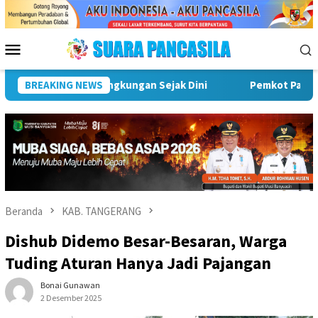
Loncat
ke
konten
Menu
Mobile
Pemkot Palembang Gelar Pelatihan Literasi Digital Untuk Ceg
BREAKING NEWS
Beranda
KAB. TANGERANG
Dishub Didemo Besar-Besaran, Warga
Tuding Aturan Hanya Jadi Pajangan
Bonai Gunawan
2 Desember 2025