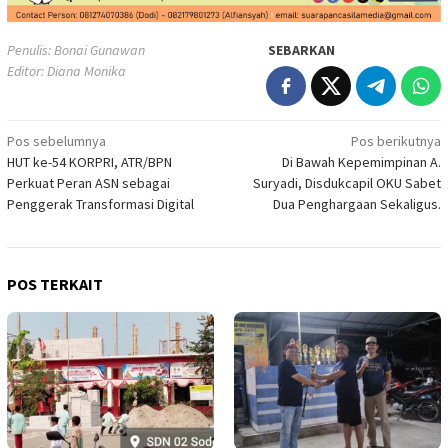
Penulis: Bonai Gunawan
SEBARKAN
Editor: Diana Monika
Navigasi
Pos sebelumnya
Pos berikutnya
HUT ke-54 KORPRI, ATR/BPN
Di Bawah Kepemimpinan A.
pos
Perkuat Peran ASN sebagai
Suryadi, Disdukcapil OKU Sabet
Penggerak Transformasi Digital
Dua Penghargaan Sekaligus.
POS TERKAIT