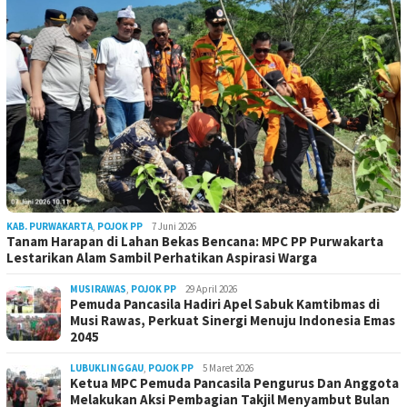
KAB. PURWAKARTA
,
POJOK PP
7 Juni 2026
Tanam Harapan di Lahan Bekas Bencana: MPC PP Purwakarta
Lestarikan Alam Sambil Perhatikan Aspirasi Warga
MUSIRAWAS
,
POJOK PP
29 April 2026
Pemuda Pancasila Hadiri Apel Sabuk Kamtibmas di
Musi Rawas, Perkuat Sinergi Menuju Indonesia Emas
2045
LUBUKLINGGAU
,
POJOK PP
5 Maret 2026
Ketua MPC Pemuda Pancasila Pengurus Dan Anggota
Melakukan Aksi Pembagian Takjil Menyambut Bulan