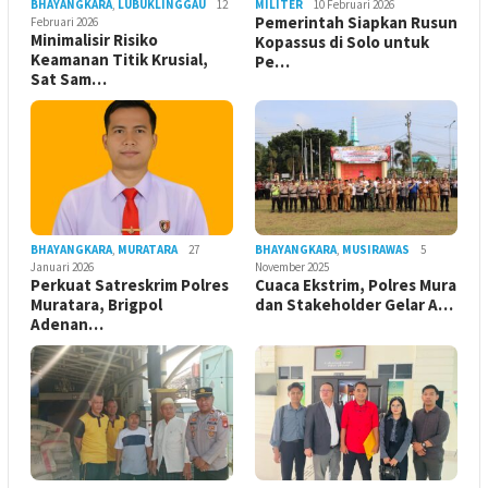
BHAYANGKARA
,
LUBUKLINGGAU
12
MILITER
10 Februari 2026
Pemerintah Siapkan Rusun
Februari 2026
Minimalisir Risiko
Kopassus di Solo untuk
Keamanan Titik Krusial,
Pe…
Sat Sam…
BHAYANGKARA
,
MURATARA
27
BHAYANGKARA
,
MUSIRAWAS
5
Januari 2026
November 2025
Perkuat Satreskrim Polres
Cuaca Ekstrim, Polres Mura
Muratara, Brigpol
dan Stakeholder Gelar A…
Adenan…