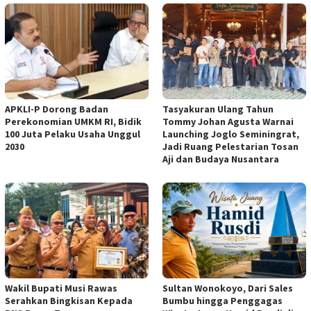
APKLI-P Dorong Badan
Tasyakuran Ulang Tahun
Perekonomian UMKM RI, Bidik
Tommy Johan Agusta Warnai
100 Juta Pelaku Usaha Unggul
Launching Joglo Seminingrat,
2030
Jadi Ruang Pelestarian Tosan
Aji dan Budaya Nusantara
Wakil Bupati Musi Rawas
Sultan Wonokoyo, Dari Sales
Serahkan Bingkisan Kepada
Bumbu hingga Penggagas