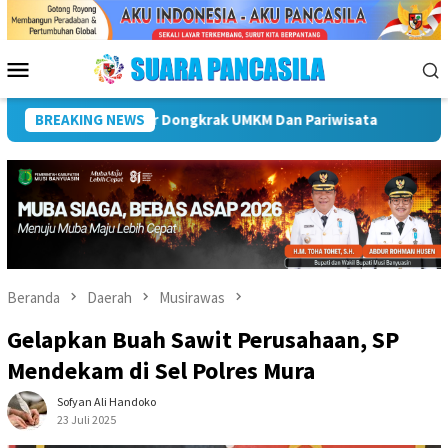
Loncat
ke
konten
Menu
Mobile
i Dukung Percepatan Penyaluran DAK Fisik Dan Dana Desa Di Reja
BREAKING NEWS
Beranda
Daerah
Musirawas
Gelapkan Buah Sawit Perusahaan, SP
Mendekam di Sel Polres Mura
Sofyan Ali Handoko
23 Juli 2025