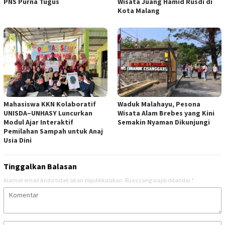
PNS Purna Tugus
Wisata Juang Hamid Rusdi di
Kota Malang
Mahasiswa KKN Kolaboratif
Waduk Malahayu, Pesona
UNISDA–UNHASY Luncurkan
Wisata Alam Brebes yang Kini
Modul Ajar Interaktif
Semakin Nyaman Dikunjungi
Pemilahan Sampah untuk Anaj
Usia Dini
Tinggalkan Balasan
Alamat email Anda tidak akan dipublikasikan.
Ruas yang wajib ditandai
*