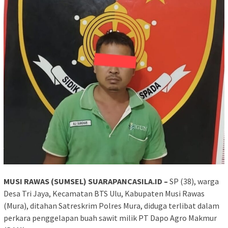
MUSI RAWAS (SUMSEL) SUARAPANCASILA.ID –
SP (38), warga
Desa Tri Jaya, Kecamatan BTS Ulu, Kabupaten Musi Rawas
(Mura), ditahan Satreskrim Polres Mura, diduga terlibat dalam
perkara penggelapan buah sawit milik PT Dapo Agro Makmur