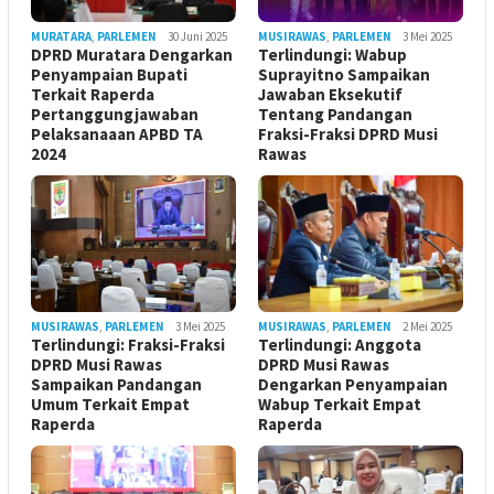
MURATARA
,
PARLEMEN
30 Juni 2025
MUSIRAWAS
,
PARLEMEN
3 Mei 2025
DPRD Muratara Dengarkan
Terlindungi: Wabup
Penyampaian Bupati
Suprayitno Sampaikan
Terkait Raperda
Jawaban Eksekutif
Pertanggungjawaban
Tentang Pandangan
Pelaksanaaan APBD TA
Fraksi-Fraksi DPRD Musi
2024
Rawas
MUSIRAWAS
,
PARLEMEN
3 Mei 2025
MUSIRAWAS
,
PARLEMEN
2 Mei 2025
Terlindungi: Fraksi-Fraksi
Terlindungi: Anggota
DPRD Musi Rawas
DPRD Musi Rawas
Sampaikan Pandangan
Dengarkan Penyampaian
Umum Terkait Empat
Wabup Terkait Empat
Raperda
Raperda