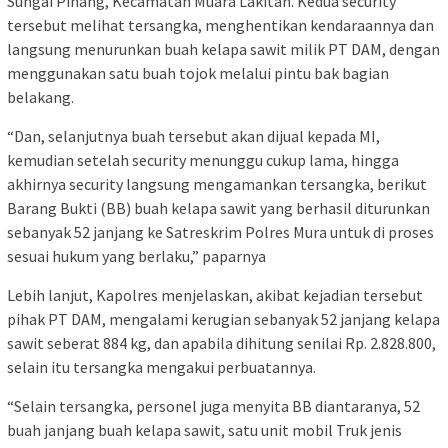
Sungai Pinang, Kecamatan Muara Lakitan. Kedua security
tersebut melihat tersangka, menghentikan kendaraannya dan
langsung menurunkan buah kelapa sawit milik PT DAM, dengan
menggunakan satu buah tojok melalui pintu bak bagian
belakang.
“Dan, selanjutnya buah tersebut akan dijual kepada MI,
kemudian setelah security menunggu cukup lama, hingga
akhirnya security langsung mengamankan tersangka, berikut
Barang Bukti (BB) buah kelapa sawit yang berhasil diturunkan
sebanyak 52 janjang ke Satreskrim Polres Mura untuk di proses
sesuai hukum yang berlaku,” paparnya
Lebih lanjut, Kapolres menjelaskan, akibat kejadian tersebut
pihak PT DAM, mengalami kerugian sebanyak 52 janjang kelapa
sawit seberat 884 kg, dan apabila dihitung senilai Rp. 2.828.800,
selain itu tersangka mengakui perbuatannya.
“Selain tersangka, personel juga menyita BB diantaranya, 52
buah janjang buah kelapa sawit, satu unit mobil Truk jenis