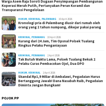
Warga Asem Raja Soroti Dugaan Penyimpangan Pembangunan
Koperasi Merah Putih, Pertanyakan Peran Koramil dan
Transparansi Pengelolaan
HUKUM
,
KRIMINAL
,
PALEMBANG
10 April 2026
Kronologi pria di Palembang diusir dari rumah oleh
orang yang 2 tahun numpang, dikejar pakai parang
KRIMINAL
,
PERAWANG
10 April 2026
Kurang dari 24 Jam, Tim Opsnal Polsek Tualang
Ringkus Pelaku Penganiayaan
KRIMINAL
,
PERAWANG
2 April 2026
Tak Butuh Waktu Lama, Polsek Tualang Bekuk 2
Pelaku Curas Pembacokan Ojol, Dua DPO
HUKUM
,
KRIMINAL
2 April 2026
Skandal Rp1,9 Miliar di Ambalawi, Pegadaian Harus
Bertanggung Jawab! Dana Nasabah Raib, Pegadaian
Diminta Jangan Bungkam!
POJOK PP