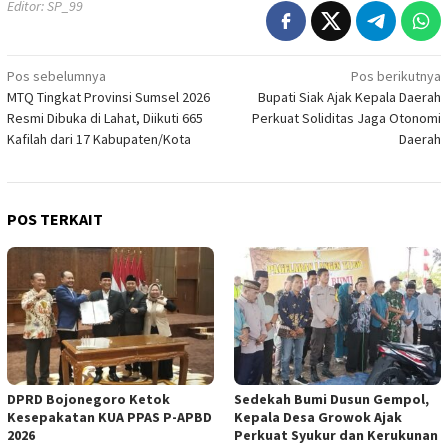
Editor: SP_99
Navigasi
Pos sebelumnya
Pos berikutnya
MTQ Tingkat Provinsi Sumsel 2026
Bupati Siak Ajak Kepala Daerah
pos
Resmi Dibuka di Lahat, Diikuti 665
Perkuat Soliditas Jaga Otonomi
Kafilah dari 17 Kabupaten/Kota
Daerah
POS TERKAIT
DPRD Bojonegoro Ketok
Sedekah Bumi Dusun Gempol,
Kesepakatan KUA PPAS P-APBD
Kepala Desa Growok Ajak
2026
Perkuat Syukur dan Kerukunan