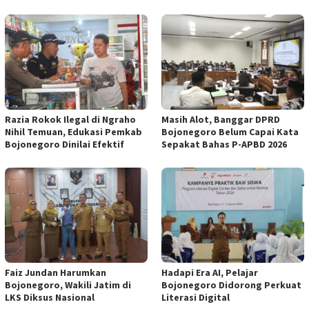
Razia Rokok Ilegal di Ngraho
Masih Alot, Banggar DPRD
Nihil Temuan, Edukasi Pemkab
Bojonegoro Belum Capai Kata
Bojonegoro Dinilai Efektif
Sepakat Bahas P-APBD 2026
Faiz Jundan Harumkan
Hadapi Era AI, Pelajar
Bojonegoro, Wakili Jatim di
Bojonegoro Didorong Perkuat
LKS Diksus Nasional
Literasi Digital