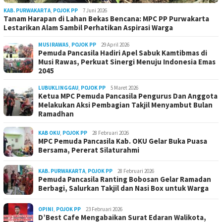
KAB. PURWAKARTA
,
POJOK PP
7 Juni 2026
Tanam Harapan di Lahan Bekas Bencana: MPC PP Purwakarta
Lestarikan Alam Sambil Perhatikan Aspirasi Warga
MUSIRAWAS
,
POJOK PP
29 April 2026
Pemuda Pancasila Hadiri Apel Sabuk Kamtibmas di
Musi Rawas, Perkuat Sinergi Menuju Indonesia Emas
2045
LUBUKLINGGAU
,
POJOK PP
5 Maret 2026
Ketua MPC Pemuda Pancasila Pengurus Dan Anggota
Melakukan Aksi Pembagian Takjil Menyambut Bulan
Ramadhan
KAB OKU
,
POJOK PP
28 Februari 2026
MPC Pemuda Pancasila Kab. OKU Gelar Buka Puasa
Bersama, Pererat Silaturahmi
KAB. PURWAKARTA
,
POJOK PP
28 Februari 2026
Pemuda Pancasila Ranting Bobosan Gelar Ramadan
Berbagi, Salurkan Takjil dan Nasi Box untuk Warga
OPINI
,
POJOK PP
23 Februari 2026
D’Best Cafe Mengabaikan Surat Edaran Walikota,