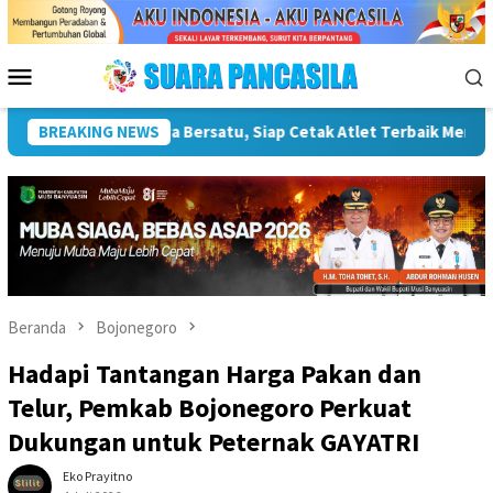
Loncat
ke
konten
Menu
Mobile
PORPAMNAS IX 2026
BREAKING NEWS
Lomba Turnamen Mini Soccer Antar Org
Beranda
Bojonegoro
Hadapi Tantangan Harga Pakan dan
Telur, Pemkab Bojonegoro Perkuat
Dukungan untuk Peternak GAYATRI
Eko Prayitno