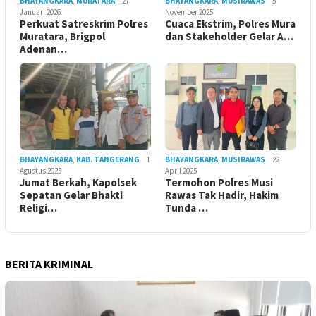
BHAYANGKARA
,
MURATARA
27
BHAYANGKARA
,
MUSIRAWAS
5
Januari 2026
November 2025
Perkuat Satreskrim Polres
Cuaca Ekstrim, Polres Mura
Muratara, Brigpol
dan Stakeholder Gelar A…
Adenan…
BHAYANGKARA
,
KAB. TANGERANG
1
BHAYANGKARA
,
MUSIRAWAS
22
Agustus 2025
April 2025
Jumat Berkah, Kapolsek
Termohon Polres Musi
Sepatan Gelar Bhakti
Rawas Tak Hadir, Hakim
Religi…
Tunda …
BERITA KRIMINAL