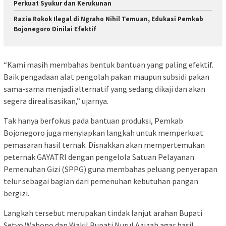
Perkuat Syukur dan Kerukunan
Razia Rokok Ilegal di Ngraho Nihil Temuan, Edukasi Pemkab
Bojonegoro Dinilai Efektif
“Kami masih membahas bentuk bantuan yang paling efektif.
Baik pengadaan alat pengolah pakan maupun subsidi pakan
sama-sama menjadi alternatif yang sedang dikaji dan akan
segera direalisasikan,” ujarnya.
Tak hanya berfokus pada bantuan produksi, Pemkab
Bojonegoro juga menyiapkan langkah untuk memperkuat
pemasaran hasil ternak. Disnakkan akan mempertemukan
peternak GAYATRI dengan pengelola Satuan Pelayanan
Pemenuhan Gizi (SPPG) guna membahas peluang penyerapan
telur sebagai bagian dari pemenuhan kebutuhan pangan
bergizi.
Langkah tersebut merupakan tindak lanjut arahan Bupati
Setyo Wahono dan Wakil Bupati Nurul Azizah agar hasil