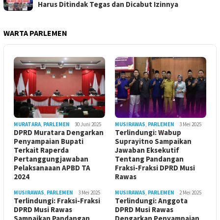
Harus Ditindak Tegas dan Dicabut Izinnya
WARTA PARLEMEN
MURATARA
,
PARLEMEN
30 Juni 2025
MUSIRAWAS
,
PARLEMEN
3 Mei 2025
DPRD Muratara Dengarkan
Terlindungi: Wabup
Penyampaian Bupati
Suprayitno Sampaikan
Terkait Raperda
Jawaban Eksekutif
Pertanggungjawaban
Tentang Pandangan
Pelaksanaaan APBD TA
Fraksi-Fraksi DPRD Musi
2024
Rawas
MUSIRAWAS
,
PARLEMEN
3 Mei 2025
MUSIRAWAS
,
PARLEMEN
2 Mei 2025
Terlindungi: Fraksi-Fraksi
Terlindungi: Anggota
DPRD Musi Rawas
DPRD Musi Rawas
Sampaikan Pandangan
Dengarkan Penyampaian