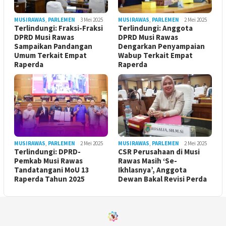
MUSIRAWAS
,
PARLEMEN
3 Mei 2025
MUSIRAWAS
,
PARLEMEN
2 Mei 2025
Terlindungi: Fraksi-Fraksi
Terlindungi: Anggota
DPRD Musi Rawas
DPRD Musi Rawas
Sampaikan Pandangan
Dengarkan Penyampaian
Umum Terkait Empat
Wabup Terkait Empat
Raperda
Raperda
MUSIRAWAS
,
PARLEMEN
2 Mei 2025
MUSIRAWAS
,
PARLEMEN
2 Mei 2025
Terlindungi: DPRD-
CSR Perusahaan di Musi
Pemkab Musi Rawas
Rawas Masih ‘Se-
Tandatangani MoU 13
Ikhlasnya’, Anggota
Raperda Tahun 2025
Dewan Bakal Revisi Perda ‎