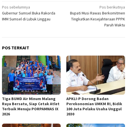
Navigasi
Pos sebelumnya
Pos berikutnya
Gubernur Sumsel Buka Rakorda
Bupati Musi Rawas Berkomitmen
pos
IMM Sumsel di Lubuk Linggau
Tingkatkan Kesejahteraan PPPK
Paruh Waktu
POS TERKAIT
Tiga BUMD Air Minum Malang
APKLI-P Dorong Badan
Raya Bersatu, Siap Cetak Atlet
Perekonomian UMKM RI, Bidik
Terbaik Menuju PORPAMNAS IX
100 Juta Pelaku Usaha Unggul
2026
2030