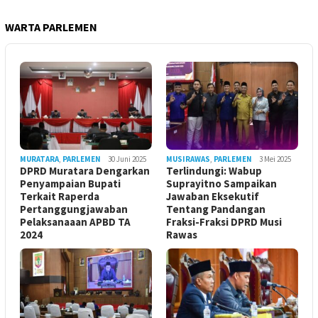
WARTA PARLEMEN
MURATARA
,
PARLEMEN
30 Juni 2025
MUSIRAWAS
,
PARLEMEN
3 Mei 2025
DPRD Muratara Dengarkan
Terlindungi: Wabup
Penyampaian Bupati
Suprayitno Sampaikan
Terkait Raperda
Jawaban Eksekutif
Pertanggungjawaban
Tentang Pandangan
Pelaksanaaan APBD TA
Fraksi-Fraksi DPRD Musi
2024
Rawas