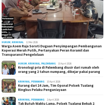
HUKUM
,
KRIMINAL
12 Mei 2026
Warga Asem Raja Soroti Dugaan Penyimpangan Pembangunan
Koperasi Merah Putih, Pertanyakan Peran Koramil dan
Transparansi Pengelolaan
HUKUM
,
KRIMINAL
,
PALEMBANG
10 April 2026
Kronologi pria di Palembang diusir dari rumah oleh
orang yang 2 tahun numpang, dikejar pakai parang
KRIMINAL
,
PERAWANG
10 April 2026
Kurang dari 24 Jam, Tim Opsnal Polsek Tualang
Ringkus Pelaku Penganiayaan
KRIMINAL
,
PERAWANG
2 April 2026
Tak Butuh Waktu Lama, Polsek Tualang Bekuk 2