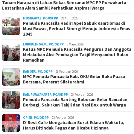
Tanam Harapan di Lahan Bekas Bencana: MPC PP Purwakarta
Lestarikan Alam Sambil Perhatikan Aspirasi Warga
MUSIRAWAS
,
POJOK PP
29 April 2026
Pemuda Pancasila Hadiri Apel Sabuk Kamtibmas di
Musi Rawas, Perkuat Sinergi Menuju Indonesia Emas
2045
LUBUKLINGGAU
,
POJOK PP
5 Maret 2026
Ketua MPC Pemuda Pancasila Pengurus Dan Anggota
Melakukan Aksi Pembagian Takjil Menyambut Bulan
Ramadhan
KAB OKU
,
POJOK PP
28 Februari 2026
MPC Pemuda Pancasila Kab. OKU Gelar Buka Puasa
Bersama, Pererat Silaturahmi
KAB. PURWAKARTA
,
POJOK PP
28 Februari 2026
Pemuda Pancasila Ranting Bobosan Gelar Ramadan
Berbagi, Salurkan Takjil dan Nasi Box untuk Warga
OPINI
,
POJOK PP
23 Februari 2026
D’Best Cafe Mengabaikan Surat Edaran Walikota,
Harus Ditindak Tegas dan Dicabut Izinnya