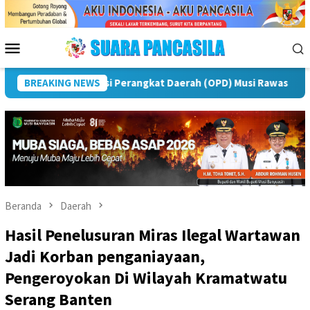
Loncat
ke
konten
Menu
Mobile
Puncak Peringatan IPeKB Ke-19, Plt Bupati Rejang Lebong
BREAKING NEWS
Beranda
Daerah
Hasil Penelusuran Miras Ilegal Wartawan
Jadi Korban penganiayaan,
Pengeroyokan Di Wilayah Kramatwatu
Serang Banten