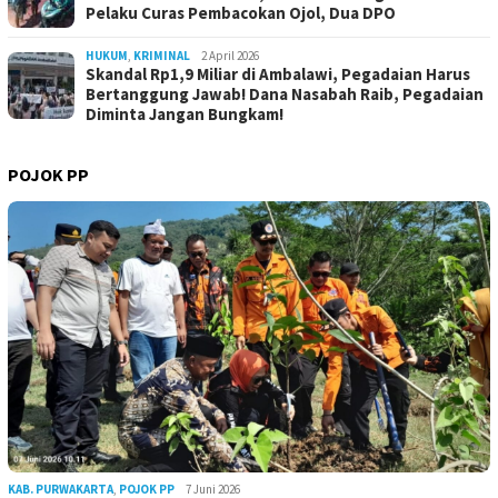
Pelaku Curas Pembacokan Ojol, Dua DPO
HUKUM
,
KRIMINAL
2 April 2026
Skandal Rp1,9 Miliar di Ambalawi, Pegadaian Harus
Bertanggung Jawab! Dana Nasabah Raib, Pegadaian
Diminta Jangan Bungkam!
POJOK PP
KAB. PURWAKARTA
,
POJOK PP
7 Juni 2026