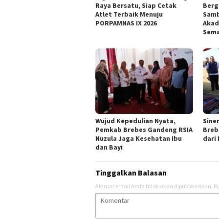
Raya Bersatu, Siap Cetak
Berg
Atlet Terbaik Menuju
Samb
PORPAMNAS IX 2026
Akad
Sema
Wujud Kepedulian Nyata,
Siner
Pemkab Brebes Gandeng RSIA
Breb
Nuzula Jaga Kesehatan Ibu
dari
dan Bayi
Tinggalkan Balasan
Alamat email Anda tidak akan dipublikasikan.
Ru