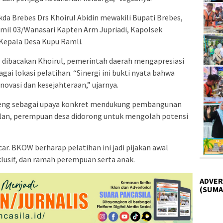
Sekda Brebes Drs Khoirul Abidin mewakili Bupati Brebes,
il 03/Wanasari Kapten Arm Jupriadi, Kapolsek
 Kepala Desa Kupu Ramli.
dibacakan Khoirul, pemerintah daerah mengapresiasi
i lokasi pelatihan. “Sinergi ini bukti nyata bahwa
novasi dan kesejahteraan,” ujarnya.
eng sebagai upaya konkret mendukung pembangunan
pilan, perempuan desa didorong untuk mengolah potensi
ar. BKOW berharap pelatihan ini jadi pijakan awal
klusif, dan ramah perempuan serta anak.
ADVER
(SUMA