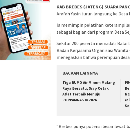
KAB BREBES (JATENG) SUARA PANC
Arafah Yasin turun langsung ke Desa
Ia memimpin pelatihan keterampil
sebagai bagian dari program Desa Se
Sekitar 200 peserta memadati Balai 
Badan Kerjasama Organisasi Wanita 
menegaskan bahwa perempuan desa p
BACAAN LAINNYA
Tiga BUMD Air Minum Malang
PE
Raya Bersatu, Siap Cetak
Be
Atlet Terbaik Menuju
Ng
PORPAMNAS IX 2026
Ye
Se
“Brebes punya potensi besar lewat ba