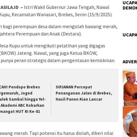
UCAPA
ASILA.ID –
Istri Wakil Gubernur Jawa Tengah, Nawal
DEMO
 Kupu, Kecamatan Wanasari, Brebes, Senin (15/9/2025).
an bagi perempuan desa dalam mengolah bawang merah,
jahtera Perempuan dan Anak (Destara).
UCAPA
Desa Kupu untuk mengikuti pelatihan yang digagas
(BKOW) Jateng. Nawal, yang juga Ketua BKOW,
unya peran strategis dalam pengentasan kemiskinan.
ADVER
CAH! Pendopo Brebes
SIPJAMAN Percepat
rgemuruh, Joged
Penanganan Jalan di Brebes,
ulek Sambal hingga Yel-
Hasil Panen Kian Lancar
l Akademi ABC Kobarkan
mangat HUT RI Ke-81
wang merah. Tapi potensi itu harus diolah, diberi nilai