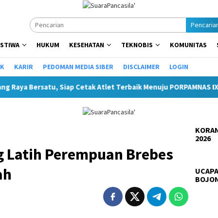
Pencaria
ISTIWA
HUKUM
KESEHATAN
TEKNOBIS
KOMUNITAS
IK
KARIR
PEDOMAN MEDIA SIBER
DISCLAIMER
LOGIN
p Cetak Atlet Terbaik Menuju PORPAMNAS IX 2026
Lomba T
KORAN
2026
g Latih Perempuan Brebes
ah
UCAPA
BOJO