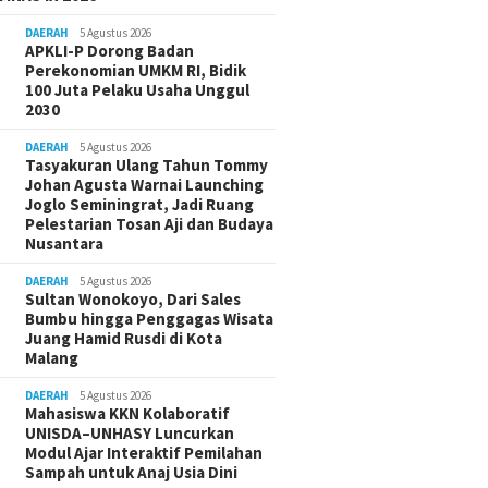
DAERAH
5 Agustus 2026
APKLI-P Dorong Badan
Perekonomian UMKM RI, Bidik
100 Juta Pelaku Usaha Unggul
2030
DAERAH
5 Agustus 2026
Tasyakuran Ulang Tahun Tommy
Johan Agusta Warnai Launching
Joglo Seminingrat, Jadi Ruang
Pelestarian Tosan Aji dan Budaya
Nusantara
DAERAH
5 Agustus 2026
Sultan Wonokoyo, Dari Sales
Bumbu hingga Penggagas Wisata
Juang Hamid Rusdi di Kota
Malang
DAERAH
5 Agustus 2026
Mahasiswa KKN Kolaboratif
UNISDA–UNHASY Luncurkan
Modul Ajar Interaktif Pemilahan
Sampah untuk Anaj Usia Dini