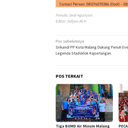
Penulis: Dedi Agustyan
Editor: Sofyan Ali H
Navigasi
Pos sebelumnya
Srikandi PP Kota Malang Dukung Penuh Eve
pos
Legenda Stadsklok Kajoetangan.
POS TERKAIT
Tiga BUMD Air Minum Malang
PECA