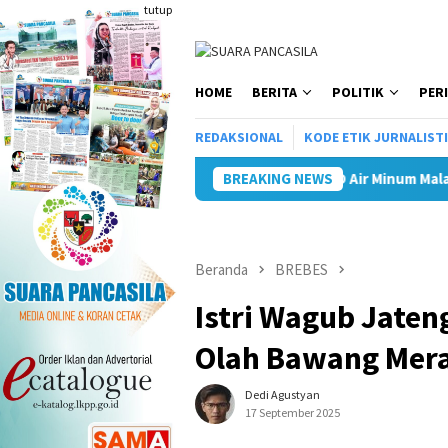
Loncat
tutup
ke
konten
HOME
BERITA
POLITIK
PER
REDAKSIONAL
KODE ETIK JURNALIST
Tiga BUMD Air Minum Malang Raya Bersatu, Sia
BREAKING NEWS
Beranda
BREBES
Istri Wagub Jaten
Olah Bawang Mer
Dedi Agustyan
17 September 2025