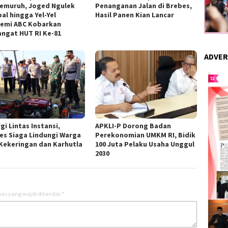
emuruh, Joged Ngulek
Penanganan Jalan di Brebes,
al hingga Yel-Yel
Hasil Panen Kian Lancar
emi ABC Kobarkan
ngat HUT RI Ke-81
ADVER
gi Lintas Instansi,
APKLI-P Dorong Badan
es Siaga Lindungi Warga
Perekonomian UMKM RI, Bidik
 Kekeringan dan Karhutla
100 Juta Pelaku Usaha Unggul
2030
as yang wajib ditandai
*