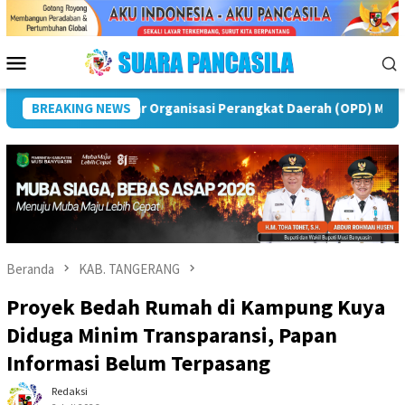
Loncat
ke
konten
Menu
Mobile
ak Peringatan IPeKB Ke-19, Plt Bupati Rejang Lebong: Penyul
BREAKING NEWS
Beranda
KAB. TANGERANG
Proyek Bedah Rumah di Kampung Kuya
Diduga Minim Transparansi, Papan
Informasi Belum Terpasang
Redaksi