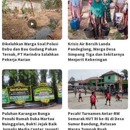
Dikeluhkan Warga Soal Polusi
Krisis Air Bersih Landa
Debu dan Bau Gudang Pakan
Pandeglang, Warga Desa
Ternak, PT Harindra Salahkan
Simpang Tiga dan Sekitarnya
Pekerja Harian
Menjerit Kekeringan
Puluhan Karangan Bunga
Pecah! Turnamen Antar-RW
Penuhi Rumah Duka Martua
Semarak HUT RI ke-81 di Desa
Nainggolan, Bukti Jejak Baik
Sumur Bandung, Ratusan
Jurnalis Media Center Jayanti
Warga Tumpah Ruah