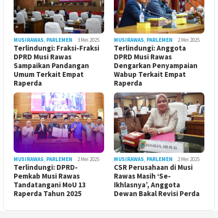
MUSIRAWAS
,
PARLEMEN
3 Mei 2025
MUSIRAWAS
,
PARLEMEN
2 Mei 2025
Terlindungi: Fraksi-Fraksi
Terlindungi: Anggota
DPRD Musi Rawas
DPRD Musi Rawas
Sampaikan Pandangan
Dengarkan Penyampaian
Umum Terkait Empat
Wabup Terkait Empat
Raperda
Raperda
MUSIRAWAS
,
PARLEMEN
2 Mei 2025
MUSIRAWAS
,
PARLEMEN
2 Mei 2025
Terlindungi: DPRD-
CSR Perusahaan di Musi
Pemkab Musi Rawas
Rawas Masih ‘Se-
Tandatangani MoU 13
Ikhlasnya’, Anggota
Raperda Tahun 2025
Dewan Bakal Revisi Perda ‎