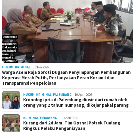
HUKUM
,
KRIMINAL
12 Mei 2026
Warga Asem Raja Soroti Dugaan Penyimpangan Pembangunan
Koperasi Merah Putih, Pertanyakan Peran Koramil dan
Transparansi Pengelolaan
HUKUM
,
KRIMINAL
,
PALEMBANG
10 April 2026
Kronologi pria di Palembang diusir dari rumah oleh
orang yang 2 tahun numpang, dikejar pakai parang
KRIMINAL
,
PERAWANG
10 April 2026
Kurang dari 24 Jam, Tim Opsnal Polsek Tualang
Ringkus Pelaku Penganiayaan