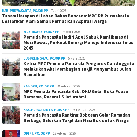
KAB. PURWAKARTA
,
POJOK PP
7 Juni 2026
Tanam Harapan di Lahan Bekas Bencana: MPC PP Purwakarta
Lestarikan Alam Sambil Perhatikan Aspirasi Warga
MUSIRAWAS
,
POJOK PP
29 April 2026
Pemuda Pancasila Hadiri Apel Sabuk Kamtibmas di
Musi Rawas, Perkuat Sinergi Menuju Indonesia Emas
2045
LUBUKLINGGAU
,
POJOK PP
5 Maret 2026
Ketua MPC Pemuda Pancasila Pengurus Dan Anggota
Melakukan Aksi Pembagian Takjil Menyambut Bulan
Ramadhan
KAB OKU
,
POJOK PP
28 Februari 2026
MPC Pemuda Pancasila Kab. OKU Gelar Buka Puasa
Bersama, Pererat Silaturahmi
KAB. PURWAKARTA
,
POJOK PP
28 Februari 2026
Pemuda Pancasila Ranting Bobosan Gelar Ramadan
Berbagi, Salurkan Takjil dan Nasi Box untuk Warga
OPINI
,
POJOK PP
23 Februari 2026