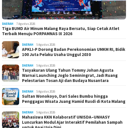
DAERAH
7 Agustus 2026
Tiga BUMD Air Minum Malang Raya Bersatu, Siap Cetak Atlet
Terbaik Menuju PORPAMNAS IX 2026
DAERAH
5 Agustus 2026
APKLI-P Dorong Badan Perekonomian UMKM RI, Bidik
100 Juta Pelaku Usaha Unggul 2030
DAERAH
5 Agustus 2026
Tasyakuran Ulang Tahun Tommy Johan Agusta
Warnai Launching Joglo Seminingrat, Jadi Ruang
Pelestarian Tosan Aji dan Budaya Nusantara
DAERAH
5 Agustus 2026
Sultan Wonokoyo, Dari Sales Bumbu hingga
Penggagas Wisata Juang Hamid Rusdi di Kota Malang
DAERAH
5 Agustus 2026
Mahasiswa KKN Kolaboratif UNISDA–UNHASY
Luncurkan Modul Ajar Interaktif Pemilahan Sampah
untuk Anaj Usia Dini