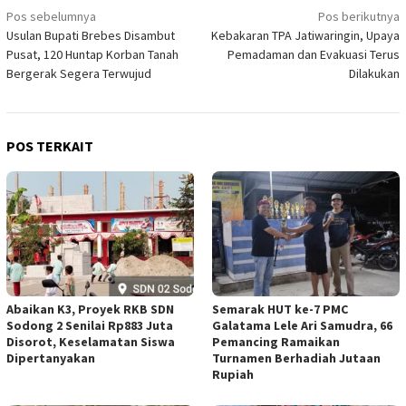
Navigasi
Pos sebelumnya
Pos berikutnya
Usulan Bupati Brebes Disambut
Kebakaran TPA Jatiwaringin, Upaya
pos
Pusat, 120 Huntap Korban Tanah
Pemadaman dan Evakuasi Terus
Bergerak Segera Terwujud
Dilakukan
POS TERKAIT
Abaikan K3, Proyek RKB SDN
Semarak HUT ke-7 PMC
Sodong 2 Senilai Rp883 Juta
Galatama Lele Ari Samudra, 66
Disorot, Keselamatan Siswa
Pemancing Ramaikan
Dipertanyakan
Turnamen Berhadiah Jutaan
Rupiah