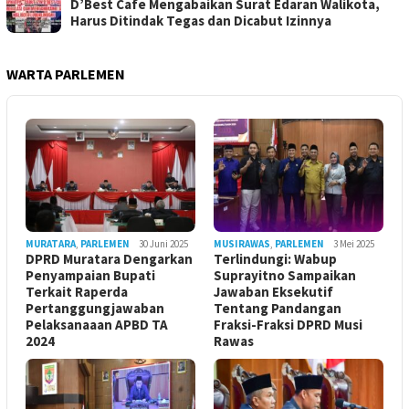
D’Best Cafe Mengabaikan Surat Edaran Walikota,
Harus Ditindak Tegas dan Dicabut Izinnya
WARTA PARLEMEN
MURATARA
,
PARLEMEN
30 Juni 2025
MUSIRAWAS
,
PARLEMEN
3 Mei 2025
DPRD Muratara Dengarkan
Terlindungi: Wabup
Penyampaian Bupati
Suprayitno Sampaikan
Terkait Raperda
Jawaban Eksekutif
Pertanggungjawaban
Tentang Pandangan
Pelaksanaaan APBD TA
Fraksi-Fraksi DPRD Musi
2024
Rawas