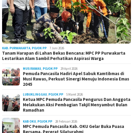
KAB. PURWAKARTA
,
POJOK PP
7 Juni 2026
Tanam Harapan di Lahan Bekas Bencana: MPC PP Purwakarta
Lestarikan Alam Sambil Perhatikan Aspirasi Warga
MUSIRAWAS
,
POJOK PP
29 April 2026
Pemuda Pancasila Hadiri Apel Sabuk Kamtibmas di
Musi Rawas, Perkuat Sinergi Menuju Indonesia Emas
2045
LUBUKLINGGAU
,
POJOK PP
5 Maret 2026
Ketua MPC Pemuda Pancasila Pengurus Dan Anggota
Melakukan Aksi Pembagian Takjil Menyambut Bulan
Ramadhan
KAB OKU
,
POJOK PP
28 Februari 2026
MPC Pemuda Pancasila Kab. OKU Gelar Buka Puasa
Bersama, Pererat Silaturahmi