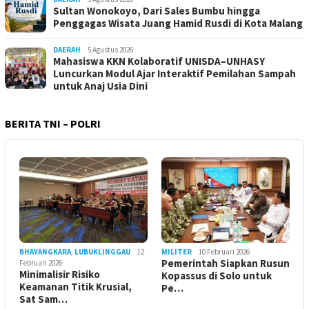
Sultan Wonokoyo, Dari Sales Bumbu hingga
Penggagas Wisata Juang Hamid Rusdi di Kota Malang
DAERAH
5 Agustus 2026
Mahasiswa KKN Kolaboratif UNISDA–UNHASY
Luncurkan Modul Ajar Interaktif Pemilahan Sampah
untuk Anaj Usia Dini
BERITA TNI – POLRI
BHAYANGKARA
,
LUBUKLINGGAU
12
MILITER
10 Februari 2026
Pemerintah Siapkan Rusun
Februari 2026
Minimalisir Risiko
Kopassus di Solo untuk
Keamanan Titik Krusial,
Pe…
Sat Sam…