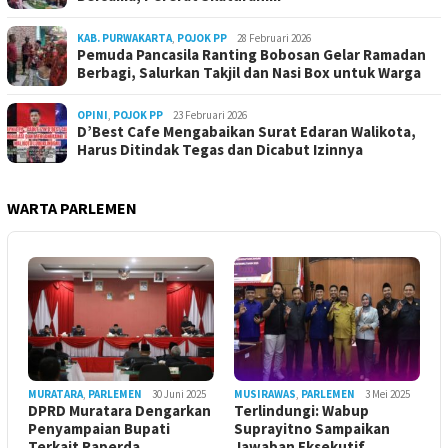
KAB. PURWAKARTA
,
POJOK PP
28 Februari 2026
Pemuda Pancasila Ranting Bobosan Gelar Ramadan
Berbagi, Salurkan Takjil dan Nasi Box untuk Warga
OPINI
,
POJOK PP
23 Februari 2026
D’Best Cafe Mengabaikan Surat Edaran Walikota,
Harus Ditindak Tegas dan Dicabut Izinnya
WARTA PARLEMEN
MURATARA
,
PARLEMEN
30 Juni 2025
MUSIRAWAS
,
PARLEMEN
3 Mei 2025
DPRD Muratara Dengarkan
Terlindungi: Wabup
Penyampaian Bupati
Suprayitno Sampaikan
Terkait Raperda
Jawaban Eksekutif