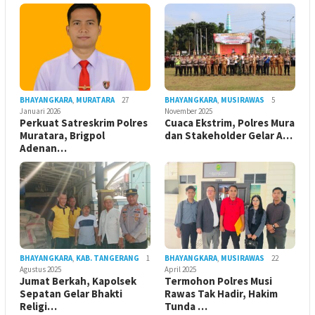
BHAYANGKARA
,
MURATARA
27
BHAYANGKARA
,
MUSIRAWAS
5
Januari 2026
November 2025
Perkuat Satreskrim Polres
Cuaca Ekstrim, Polres Mura
Muratara, Brigpol
dan Stakeholder Gelar A…
Adenan…
BHAYANGKARA
,
KAB. TANGERANG
1
BHAYANGKARA
,
MUSIRAWAS
22
Agustus 2025
April 2025
Jumat Berkah, Kapolsek
Termohon Polres Musi
Sepatan Gelar Bhakti
Rawas Tak Hadir, Hakim
Religi…
Tunda …