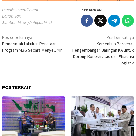
Penulis: Ismadi Amrin
SEBARKAN
Editor: Sari
Sumber:
https://infopublik.id
Navigasi
Pos sebelumnya
Pos berikutnya
Pemerintah Lakukan Penataan
Kemenhub Percepat
pos
Program MBG Secara Menyeluruh
Pengembangan Jaringan KA untuk
Dorong Konektivitas dan Efisiensi
Logistik
POS TERKAIT