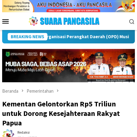
Loncat
ke
konten
Menu
Mobile
i Rawas
BREAKING NEWS
Puncak Peringatan IPeKB Ke-19, Plt Bupati Rej
Beranda
Pemerintahan
Kementan Gelontorkan Rp5 Triliun
untuk Dorong Kesejahteraan Rakyat
Papua
Redaksi