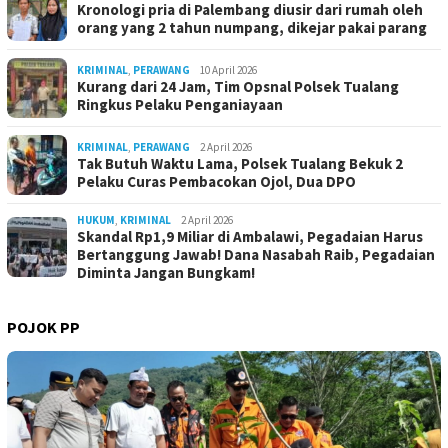
Kronologi pria di Palembang diusir dari rumah oleh
orang yang 2 tahun numpang, dikejar pakai parang
KRIMINAL
,
PERAWANG
10 April 2026
Kurang dari 24 Jam, Tim Opsnal Polsek Tualang
Ringkus Pelaku Penganiayaan
KRIMINAL
,
PERAWANG
2 April 2026
Tak Butuh Waktu Lama, Polsek Tualang Bekuk 2
Pelaku Curas Pembacokan Ojol, Dua DPO
HUKUM
,
KRIMINAL
2 April 2026
Skandal Rp1,9 Miliar di Ambalawi, Pegadaian Harus
Bertanggung Jawab! Dana Nasabah Raib, Pegadaian
Diminta Jangan Bungkam!
POJOK PP