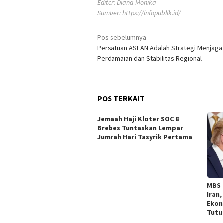
Editor: Diana Monika
Sumber:
https://infopublik.id/
Navigasi
Pos sebelumnya
Persatuan ASEAN Adalah Strategi Menjaga
pos
Perdamaian dan Stabilitas Regional
POS TERKAIT
Jemaah Haji Kloter SOC 8
Brebes Tuntaskan Lempar
Jumrah Hari Tasyrik Pertama
MBS 
Iran
Ekon
Tutu