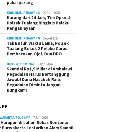
pakai parang
KRIMINAL
,
PERAWANG
10 April 2026
Kurang dari 24 Jam, Tim Opsnal
Polsek Tualang Ringkus Pelaku
Penganiayaan
KRIMINAL
,
PERAWANG
2 April 2026
Tak Butuh Waktu Lama, Polsek
Tualang Bekuk 2 Pelaku Curas
Pembacokan Ojol, Dua DPO
HUKUM
,
KRIMINAL
2 April 2026
Skandal Rp1,9 Miliar di Ambalawi,
Pegadaian Harus Bertanggung
Jawab! Dana Nasabah Raib,
Pegadaian Diminta Jangan
Bungkam!
 PP
RWAKARTA
,
POJOK PP
7 Juni 2026
Harapan di Lahan Bekas Bencana:
 Purwakarta Lestarikan Alam Sambil