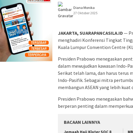
Diana Monika
27 Oktober 2025
JAKARTA, SUARAPANCASILA.ID
— Pr
menghadiri Konferensi Tingkat Tingg
Kuala Lumpur Convention Centre (KLC
Presiden Prabowo menegaskan penti
dalam mewujudkan kawasan Indo-Pasif
Serikat telah lama, dan harus terus
Indo-Pasifik. Sebagai mitra pertum
membangun ASEAN yang lebih kuat da
Presiden Prabowo menegaskan bahwa
berperan penting dalam memperkuat 
BACAAN LAINNYA
Jemaah Haji Kloter SOC 8
MB