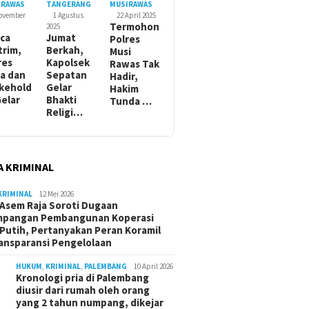
IRAWAS
TANGERANG
MUSIRAWAS
November
1 Agustus
22 April 2025
Termohon
2025
ca
Jumat
Polres
trim,
Berkah,
Musi
res
Kapolsek
Rawas Tak
a dan
Sepatan
Hadir,
kehold
Gelar
Hakim
Gelar
Bhakti
Tunda …
Religi…
A KRIMINAL
KRIMINAL
12 Mei 2026
Asem Raja Soroti Dugaan
mpangan Pembangunan Koperasi
Putih, Pertanyakan Peran Koramil
ansparansi Pengelolaan
HUKUM
,
KRIMINAL
,
PALEMBANG
10 April 2026
Kronologi pria di Palembang
diusir dari rumah oleh orang
yang 2 tahun numpang, dikejar