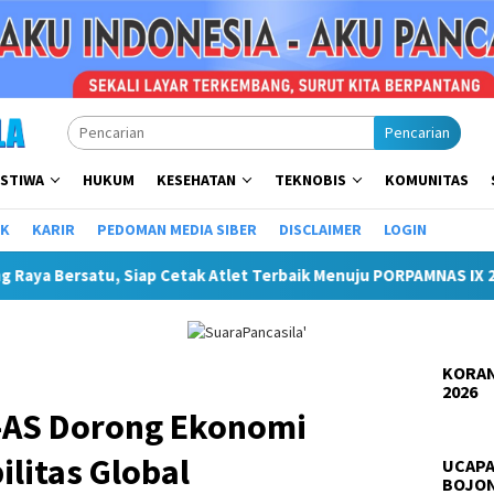
Pencarian
ISTIWA
HUKUM
KESEHATAN
TEKNOBIS
KOMUNITAS
IK
KARIR
PEDOMAN MEDIA SIBER
DISCLAIMER
LOGIN
p Cetak Atlet Terbaik Menuju PORPAMNAS IX 2026
Lomba T
KORAN
2026
-AS Dorong Ekonomi
litas Global
UCAPA
BOJO