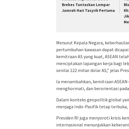
Brebes Tuntaskan Lempar
Bl
Jumrah Hari Tasyrik Pertama
Kh
Ji
Me
Menurut Kepala Negara, keberhasila
pertumbuhan kawasan dapat dicapai 
kemitraan AS yang kuat, ASEAN telah
menciptakan lapangan kerja bagi leb
senilai 122 miliar dolar AS,” jelas Pr
Ia menambahkan, kemitraan ASEAN–A
menghormati, dan berorientasi pada
Dalam konteks geopolitik global y
menjaga Indo-Pasifik tetap terbuka, i
Presiden RI juga menyoroti krisis k
internasional menunjukkan keberan