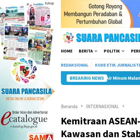
Loncat
tutup
ke
konten
HOME
BERITA
POLITIK
PER
REDAKSIONAL
KODE ETIK JURNALIST
Tiga BUMD Air Minum Malang Raya Bersatu, Sia
BREAKING NEWS
Beranda
INTERNASIONAL
Kemitraan ASEAN
Kawasan dan Stabi