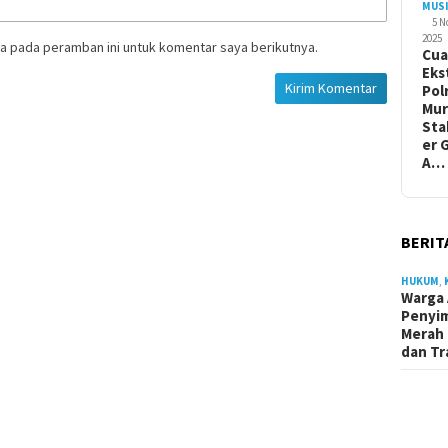
MUS
5 
2025
a pada peramban ini untuk komentar saya berikutnya.
Cua
Eks
Pol
Mur
Sta
er 
A…
BERIT
HUKUM
,
Warga 
Penyi
Merah 
dan Tr