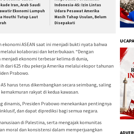
okade Iran, Arab Saudi
Indonesia-AS: Izin Lintas
awatir Ekonomi Lumpuh
Udara Pesawat Amerika
ka Houthi Tutup Laut
Masih Tahap Usulan, Belum
rah
Disepakati
UCAPA
n ekonomi ASEAN saat ini menjadi bukti nyata bahwa
melalui kolaborasi dan keterbukaan. “Dengan
 menjadi ekonomi terbesar kelima di dunia,
ih dari 625 ribu pekerja Amerika melalui ekspor tahunan
esiden Prabowo.
S harus terus dikembangkan secara seimbang, saling
 kemakmuran rakyat di kedua kawasan.
ang dinamis, Presiden Prabowo menekankan pentingnya
nklusif, dan dapat diprediksi bagi semua negara.
emanusiaan di Palestina, serta mengajak komunitas
ian moral dan konsistensi dalam memperjuangkan
ADVER