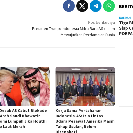
BERIT
DAERAH
Pos berikutnya
Tiga B
Siap C
Presiden Trump: Indonesia Mitra Baru AS dalam
PORPA
Mewujudkan Perdamaian Dunia
Desak AS Cabut Blokade
Kerja Sama Pertahanan
, Arab Saudi Khawatir
Indonesia-AS: Izin Lintas
omi Lumpuh Jika Houthi
Udara Pesawat Amerika Masih
p Laut Merah
Tahap Usulan, Belum
Disepakati