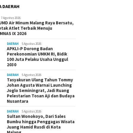
A DAERAH
7 Agustus 2026
UMD Air Minum Malang Raya Bersatu,
etak Atlet Terbaik Menuju
MNAS IX 2026
DAERAH
5 Agustus 2026
APKLI-P Dorong Badan
Perekonomian UMKM RI, Bidik
100 Juta Pelaku Usaha Unggul
2030
DAERAH
5 Agustus 2026
Tasyakuran Ulang Tahun Tommy
Johan Agusta Warnai Launching
Joglo Seminingrat, Jadi Ruang
Pelestarian Tosan Aji dan Budaya
Nusantara
DAERAH
5 Agustus 2026
Sultan Wonokoyo, Dari Sales
Bumbu hingga Penggagas Wisata
Juang Hamid Rusdi di Kota
Malang