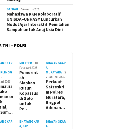
DAERAH
5 Agustus 2026
Mahasiswa KKN Kolaboratif
UNISDA–UNHASY Luncurkan
Modul Ajar Interaktif Pemilahan
Sampah untuk Anaj Usia Dini
 TNI – POLRI
YANGKAR
MILITER
10
BHAYANGKAR
Februari 2026
A
,
Pemerint
UKLINGG
MURATARA
2
12
ah
7 Januari 2026
Perkuat
ari 2026
Siapkan
imalisi
Satreskri
Rusun
siko
m Polres
Kopassus
amanan
Muratara,
di Solo
ik
Brigpol
untuk
sial,
Adenan…
Pe…
t Sam…
YANGKAR
BHAYANGKAR
BHAYANGKAR
A
,
KAB.
A
,