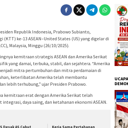
esiden Republik Indonesia, Prabowo Subianto,
i (KTT) ke-13 ASEAN–United States (US) yang digelar di
C), Malaysia, Minggu (26/10/2025).
ngnya kemitraan strategis ASEAN dan Amerika Serikat
ik yang damai, terbuka, stabil, dan sejahtera. “Amerika
 menjadi mitra pertumbuhan dan mitra perdamaian di
buhan, keterlibatan Amerika telah membantu
UCAPA
DEMO
n lebih terhubung,” ujar Presiden Prabowo.
 kemitraan erat dengan Amerika Serikat telah
integrasi, daya saing, dan ketahanan ekonomi ASEAN.
S Desak AS Cabut
Kerja Sama Pertahanan