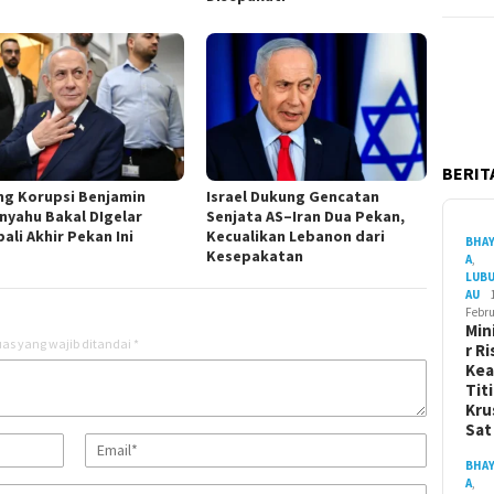
BERITA
ng Korupsi Benjamin
Israel Dukung Gencatan
nyahu Bakal DIgelar
Senjata AS–Iran Dua Pekan,
ali Akhir Pekan Ini
Kecualikan Lebanon dari
BHA
Kesepakatan
A
,
LUB
AU
Febru
Min
as yang wajib ditandai
*
r Ri
Ke
Tit
Kru
Sa
BHA
A
,