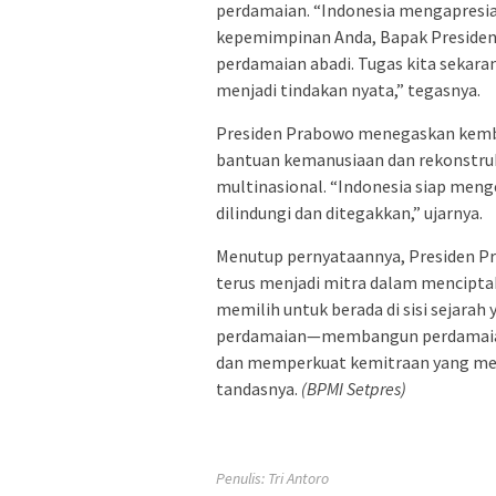
perdamaian. “Indonesia mengapresia
kepemimpinan Anda, Bapak Presiden,
perdamaian abadi. Tugas kita sekar
menjadi tindakan nyata,” tegasnya.
Presiden Prabowo menegaskan kemb
bantuan kemanusiaan dan rekonstruksi
multinasional. “Indonesia siap meng
dilindungi dan ditegakkan,” ujarnya.
Menutup pernyataannya, Presiden P
terus menjadi mitra dalam menciptak
memilih untuk berada di sisi sejarah
perdamaian—membangun perdamaian
dan memperkuat kemitraan yang memb
tandasnya.
(BPMI Setpres)
Penulis: Tri Antoro