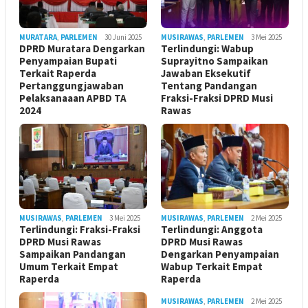
MURATARA
,
PARLEMEN
30 Juni 2025
MUSIRAWAS
,
PARLEMEN
3 Mei 2025
DPRD Muratara Dengarkan
Terlindungi: Wabup
Penyampaian Bupati
Suprayitno Sampaikan
Terkait Raperda
Jawaban Eksekutif
Pertanggungjawaban
Tentang Pandangan
Pelaksanaaan APBD TA
Fraksi-Fraksi DPRD Musi
2024
Rawas
MUSIRAWAS
,
PARLEMEN
3 Mei 2025
MUSIRAWAS
,
PARLEMEN
2 Mei 2025
Terlindungi: Fraksi-Fraksi
Terlindungi: Anggota
DPRD Musi Rawas
DPRD Musi Rawas
Sampaikan Pandangan
Dengarkan Penyampaian
Umum Terkait Empat
Wabup Terkait Empat
Raperda
Raperda
MUSIRAWAS
,
PARLEMEN
2 Mei 2025