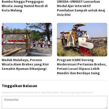
Bumbu hingga Penggagas
UNISDA–UNHASY Luncurkan
Wisata Juang Hamid Rusdi di
Modul Ajar Interaktif
Kota Malang
Pemilahan Sampah untuk Anaj
Usia Dini
Waduk Malahayu, Pesona
Program ICARE Dorong
Wisata Alam Brebes yang Kini
Modernisasi Pertanian Brebes,
Semakin Nyaman Dikunjungi
Petani Losari Dipacu Lebih
Mandiri dan Berdaya Saing
Tinggalkan Balasan
Alamat email Anda tidak akan dipublikasikan.
Ruas yang wajib ditandai
*