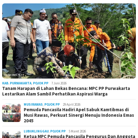
KAB. PURWAKARTA
,
POJOK PP
7 Juni 2026
Tanam Harapan di Lahan Bekas Bencana: MPC PP Purwakarta
Lestarikan Alam Sambil Perhatikan Aspirasi Warga
MUSIRAWAS
,
POJOK PP
29 April 2026
Pemuda Pancasila Hadiri Apel Sabuk Kamtibmas di
Musi Rawas, Perkuat Sinergi Menuju Indonesia Emas
2045
LUBUKLINGGAU
,
POJOK PP
5 Maret 2026
Ketua MPC Pemuda Pancasila Pengurus Dan Anggota