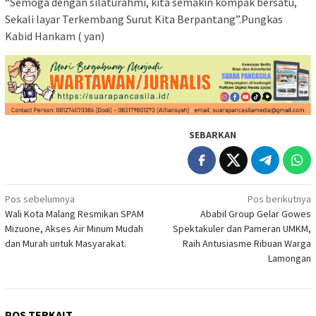
“Semoga dengan silaturahmi, kita semakin kompak bersatu,
Sekali layar Terkembang Surut Kita Berpantang”.Pungkas
Kabid Hankam ( yan)
SEBARKAN
Navigasi
Pos sebelumnya
Pos berikutnya
Wali Kota Malang Resmikan SPAM
Ababil Group Gelar Gowes
pos
Mizuone, Akses Air Minum Mudah
Spektakuler dan Pameran UMKM,
dan Murah untuk Masyarakat.
Raih Antusiasme Ribuan Warga
Lamongan
POS TERKAIT