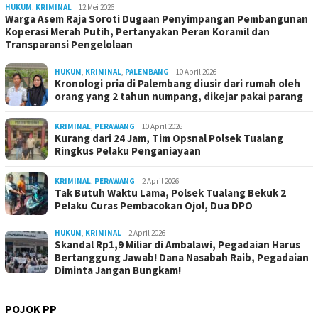
HUKUM
,
KRIMINAL
12 Mei 2026
Warga Asem Raja Soroti Dugaan Penyimpangan Pembangunan
Koperasi Merah Putih, Pertanyakan Peran Koramil dan
Transparansi Pengelolaan
HUKUM
,
KRIMINAL
,
PALEMBANG
10 April 2026
Kronologi pria di Palembang diusir dari rumah oleh
orang yang 2 tahun numpang, dikejar pakai parang
KRIMINAL
,
PERAWANG
10 April 2026
Kurang dari 24 Jam, Tim Opsnal Polsek Tualang
Ringkus Pelaku Penganiayaan
KRIMINAL
,
PERAWANG
2 April 2026
Tak Butuh Waktu Lama, Polsek Tualang Bekuk 2
Pelaku Curas Pembacokan Ojol, Dua DPO
HUKUM
,
KRIMINAL
2 April 2026
Skandal Rp1,9 Miliar di Ambalawi, Pegadaian Harus
Bertanggung Jawab! Dana Nasabah Raib, Pegadaian
Diminta Jangan Bungkam!
POJOK PP