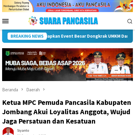
Loncat
ke
konten
Menu
Mobile
ati Hendri Dukung Percepatan Penyaluran DAK Fisik Dan Dana Des
BREAKING NEWS
Beranda
Daerah
Ketua MPC Pemuda Pancasila Kabupaten
Jombang Akui Loyalitas Anggota, Wujud
Jaga Persatuan dan Kesatuan
Siyanto