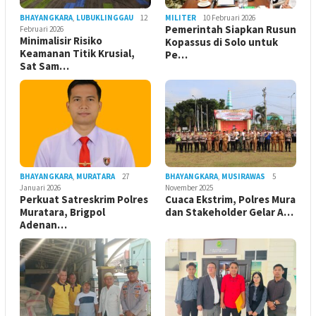
BHAYANGKARA
,
LUBUKLINGGAU
12
MILITER
10 Februari 2026
Pemerintah Siapkan Rusun
Februari 2026
Minimalisir Risiko
Kopassus di Solo untuk
Keamanan Titik Krusial,
Pe…
Sat Sam…
BHAYANGKARA
,
MURATARA
27
BHAYANGKARA
,
MUSIRAWAS
5
Januari 2026
November 2025
Perkuat Satreskrim Polres
Cuaca Ekstrim, Polres Mura
Muratara, Brigpol
dan Stakeholder Gelar A…
Adenan…