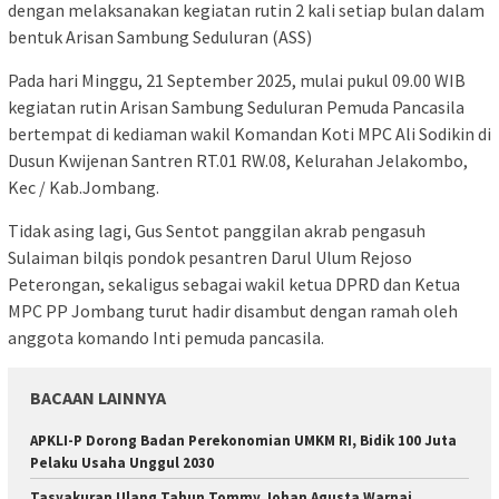
dengan melaksanakan kegiatan rutin 2 kali setiap bulan dalam
bentuk Arisan Sambung Seduluran (ASS)
Pada hari Minggu, 21 September 2025, mulai pukul 09.00 WIB
kegiatan rutin Arisan Sambung Seduluran Pemuda Pancasila
bertempat di kediaman wakil Komandan Koti MPC Ali Sodikin di
Dusun Kwijenan Santren RT.01 RW.08, Kelurahan Jelakombo,
Kec / Kab.Jombang.
Tidak asing lagi, Gus Sentot panggilan akrab pengasuh
Sulaiman bilqis pondok pesantren Darul Ulum Rejoso
Peterongan, sekaligus sebagai wakil ketua DPRD dan Ketua
MPC PP Jombang turut hadir disambut dengan ramah oleh
anggota komando Inti pemuda pancasila.
BACAAN LAINNYA
APKLI-P Dorong Badan Perekonomian UMKM RI, Bidik 100 Juta
Pelaku Usaha Unggul 2030
Tasyakuran Ulang Tahun Tommy Johan Agusta Warnai